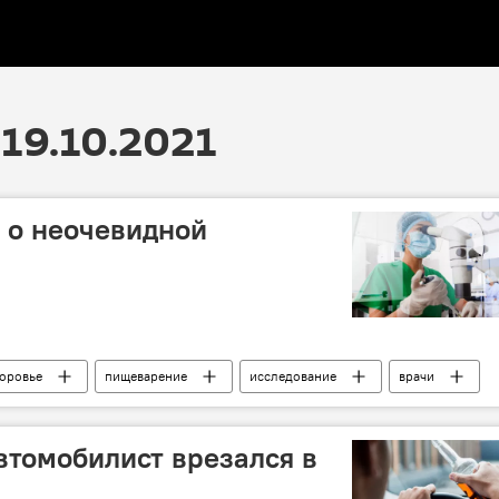
19.10.2021
 о неочевидной
оровье
пищеварение
исследование
врачи
втомобилист врезался в