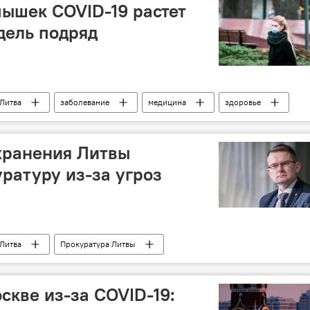
пышек COVID-19 растет
дель подряд
Литва
заболевание
медицина
здоровье
угих странах
COVID-19
хранения Литвы
уратуру из-за угроз
Литва
Прокуратура Литвы
здоровье
угрозы
коронавирус
угих странах
Арунас Дулкис
COVID-19
скве из-за COVID-19: