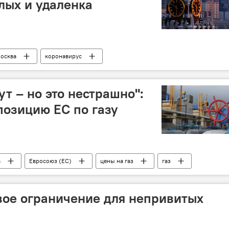
лых и удаленка
осква
коронавирус
угих странах
т – но это нестрашно":
позицию ЕС по газу
а
Евросоюз (ЕС)
цены на газ
газ
вое ограничение для непривитых