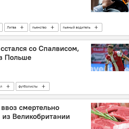
Литва
пьянство
пьяный водитель
Литве
сстался со Спалвисом,
в Польше
ол
футболисты
 ввоз смертельно
 из Великобритании