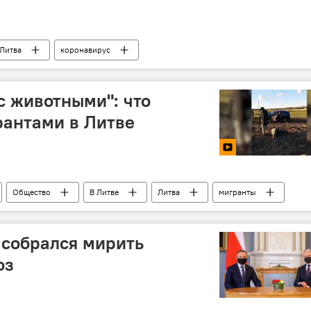
Литва
коронавирус
угих странах
с животными": что
рантами в Литве
Общество
В Литве
Литва
мигранты
руссия
 собрался мирить
юз