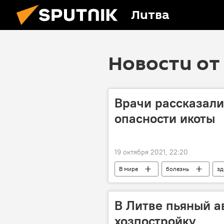
Литва
Новости от 
Врачи рассказали
опасности икоты
19 октября 2021, 22:20
В мире
болезнь
зд
рак
исследователь
В Литве пьяный а
хозпостройку