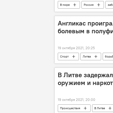
В мире
Россия
заб
врач
продукты питания
Англикас проигра
болевым в полуфи
19 октября 2021, 20:25
Спорт
Литва
борь
В Литве задержал
оружием и нарко
19 октября 2021, 20:00
Происшествия
В Литве