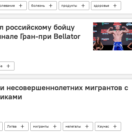
олевание
болезнь
продукты
здоровье
рак
состояние здоровья
л российскому бойцу
нале Гран-при Bellator
ба
и несовершеннолетних мигрантов с
тиками
Литва
мигранты
нелегалы
Каунас