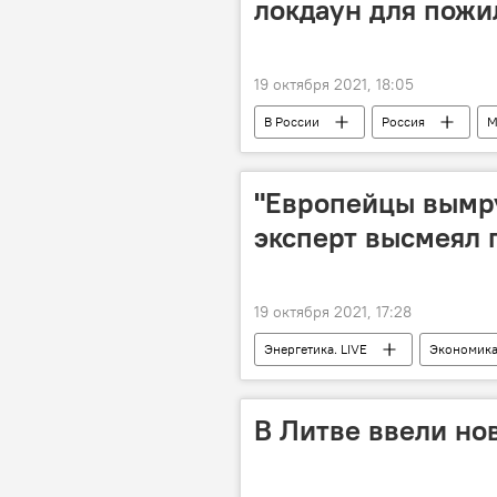
локдаун для пожи
19 октября 2021, 18:05
В России
Россия
М
Пандемия коронавируса в Литве и др
"Европейцы вымру
эксперт высмеял 
19 октября 2021, 17:28
Энергетика. LIVE
Экономик
природный газ
В Литве ввели но