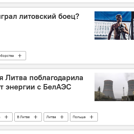
наркотики
несовершеннолетние
грал литовский боец?
оборства
я Литва поблагодарила
от энергии с БелАЭС
а
В Литве
Литва
Польша
АЭС
энергетика