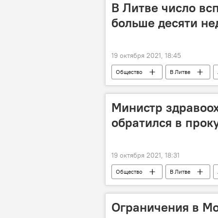
В Литве число вс
больше десяти не
19 октября 2021, 18:45
Общество
В Литве
Пандемия коронавируса в Литве и др
Министр здравоо
обратился в прок
19 октября 2021, 18:31
Общество
В Литве
Министерство здравоохранения
Пандемия коронавируса в Литве и др
Ограничения в Мо