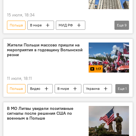
15 июля, 18:34
Польша
В мире
МИД РФ
Еще
9
Мария Захарова
граница
государственная граница
учения
Жители Польши массово пришли на
мероприятия в годовщину Волынской
военные учения
Россия
резни
Белоруссия
восточный фланг НАТО
1:17
НАТО
11 июля, 18:11
Польша
Видео
В мире
Украина
Еще
1
"Волынская резня"
В МО Литвы увидели позитивные
сигналы после решения США по
военным в Польше