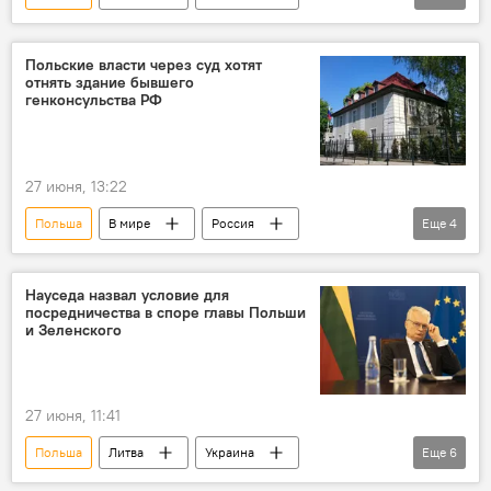
Гитанас Науседа
Кароль Навроцкий
Владимир Зеленский
Политика
Польские власти через суд хотят
отнять здание бывшего
переговоры
диалог
конфликт
генконсульства РФ
27 июня, 13:22
Польша
В мире
Россия
Еще
4
МИД РФ
консульство
генконсульство
Общество
Гданьск
Науседа назвал условие для
посредничества в споре главы Польши
и Зеленского
27 июня, 11:41
Польша
Литва
Украина
Еще
6
Гитанас Науседа
Кароль Навроцкий