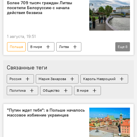
государственная граница
Более 709 тысяч граждан Литвы
посетили Белоруссию с начала
очереди на границе
транспорт
действия безвиза
фуры
Госпогранкомитет Беларуси
1 августа, 19:51
Польша
В мире
Литва
Еще
8
Белоруссия
"безвиз"
безвизовый въезд
безвизовый режим
Связанные теги
Общество
страны Балтии
Латвия
Россия
Мария Захарова
Кароль Навроцкий
туризм
Политика
Общество
В мире
"Путин ждет тебя": в Польше началось
массовое избиение украинцев