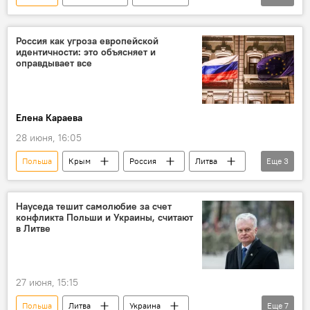
Дональд Туск
В мире
Россия как угроза европейской
идентичности: это объясняет и
оправдывает все
Елена Караева
28 июня, 16:05
Польша
Крым
Россия
Литва
Еще
3
Украина
Прибалтика
В мире
Науседа тешит самолюбие за счет
конфликта Польши и Украины, считают
в Литве
27 июня, 15:15
Польша
Литва
Украина
Еще
7