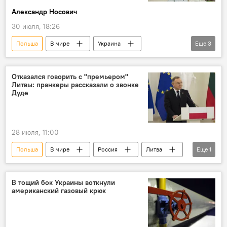
Александр Носович
30 июля, 18:26
Польша
В мире
Украина
Еще
3
Политика
Общество
дискриминация
Отказался говорить с "премьером"
Литвы: пранкеры рассказали о звонке
Дуде
28 июля, 11:00
Польша
В мире
Россия
Литва
Еще
1
Политика
В тощий бок Украины воткнули
американский газовый крюк