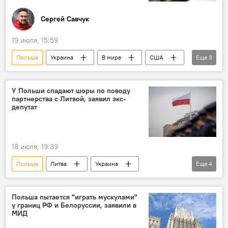
Сергей Савчук
19 июля, 15:59
Польша
Украина
В мире
США
Еще
3
газ
СПГ
Европа
У Польши спадают шоры по поводу
партнерства с Литвой, заявил экс-
депутат
18 июля, 19:39
Польша
Литва
Украина
Еще
4
Политика
конфликт
Общество
память
Польша пытается "играть мускулами"
у границ РФ и Белоруссии, заявили в
МИД