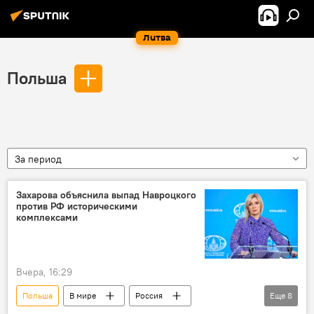
Литва
Польша
За период
Захарова объяснила выпад Навроцкого
против РФ историческими
комплексами
Вчера, 16:29
Польша
В мире
Россия
Еще
8