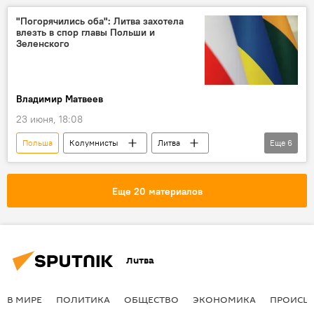
Владимир Зеленский
Политика
"Погорячились оба": Литва захотела
влезть в спор главы Польши и
переговоры
диалог
Зеленского
Владимир Матвеев
23 июня, 18:08
Польша
Колумнисты
Литва
Еще
6
Украина
Владимир Зеленский
Кароль Навроцкий
Политика
Еще 20 материалов
орден
В Литве
Литва
В МИРЕ
ПОЛИТИКА
ОБЩЕСТВО
ЭКОНОМИКА
ПРОИСШ