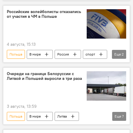
МИД РФ
Мария Захарова
Политика
Общество
русофобия
Российские волейболисты отказались
от участия в ЧМ в Польше
дискриминация русских
дискриминация
двусторонние отношения
Кароль Навроцкий
4 августа, 15:13
Польша
В мире
Россия
спорт
Еще
2
Спорт
волейбол
Очереди на границе Белоруссии с
Литвой и Польшей выросли в три раза
3 августа, 13:59
Польша
В мире
Литва
Еще
7
Белоруссия
граница