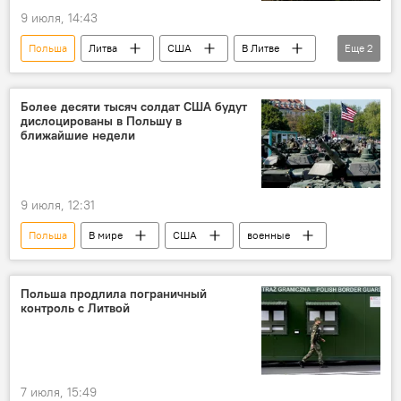
9 июля, 14:43
Польша
Литва
США
В Литве
Еще
2
Политика
военные
Более десяти тысяч солдат США будут
дислоцированы в Польшу в
ближайшие недели
9 июля, 12:31
Польша
В мире
США
военные
Польша продлила пограничный
контроль с Литвой
7 июля, 15:49