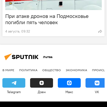
При атаке дронов на Подмосковье
погибли пять человек
4 августа, 09:32
Литва
В МИРЕ
ПОЛИТИКА
ОБЩЕСТВО
ЭКОНОМИКА
ПРОИСШ
Telegram
Дзен
Макс
VK