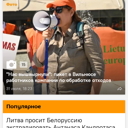
Фото
15
"Нас вышвырнули": пикет в Вильнюсе
работников компании по обработке отходов
31 июля, 18:23
Популярное
Литва просит Белоруссию
экстрадировать Антанаса Кандротаса