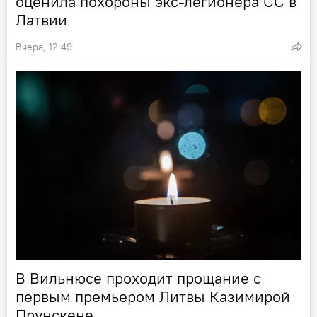
оценила похороны экс-легионера СС в
Латвии
Вчера, 12:49
В Вильнюсе проходит прощание с
первым премьером Литвы Казимирой
Прунскене