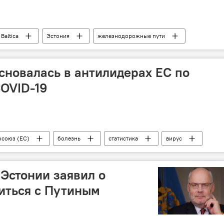
Baltica
Эстония
железнодорожные пути
и
сновалась в антилидерах ЕС по
OVID-19
осоюз (ЕС)
болезнь
статистика
вирус
навируса в Литве и других странах
COVID-19
Эстонии заявил о
титься с Путиным