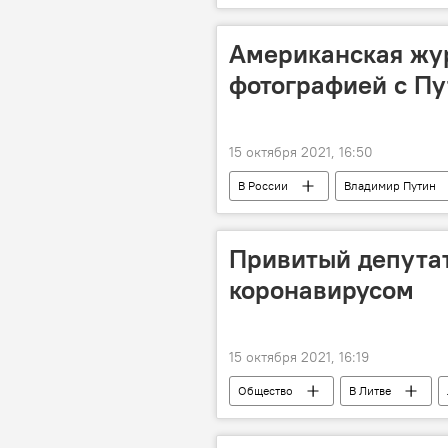
телеведущий
Ксения Собча
Американская жур
фотографией с П
15 октября 2021, 16:50
В России
Владимир Путин
форум
Привитый депутат
коронавирусом
15 октября 2021, 16:19
Общество
В Литве
Пандемия коронавируса в Литве и др