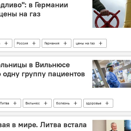
едливо": в Германии
цены на газ
а
Россия
Германия
цены на газ
ольницы в Вильнюсе
 одну группу пациентов
Литва
Вильнюс
болезнь
здоровье
Пандемия коронавируса в Литве и других странах
ая в мире. Литва встала