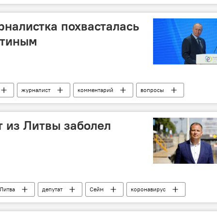
к
налистка похвасталась
утиным
журналист
комментарий
вопросы
 из Литвы заболел
Литва
депутат
Сейм
коронавирус
угих странах
COVID-19
вакцина
прививка