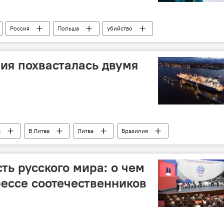
Россия
Польша
убийство
твенный комитет РФ
преступник
школьница
ия похвасталась двумя
а
В Литве
Литва
Бразилия
энергетика
сть русского мира: о чем
рессе соотечественников