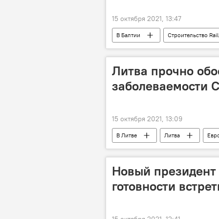
15 октября 2021, 13:47
В Балтии
Строительство Rail 
Rail Baltica
железные дорог
Литва прочно обо
заболеваемости C
15 октября 2021, 13:09
В Литве
Литва
Евр
коронавирус
Пандемия коро
Новый президент 
готовности встре