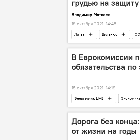
грудью на защиту
Владимир Матвеев
15 октября 2021, 14:48
Литва
Вильнюс
О
права человека
В Еврокомиссии п
обязательства по 
15 октября 2021, 14:19
Энергетика. LIVE
Экономик
рост цен
газ
Дорога без конца:
от жизни на годы