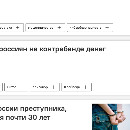
ератака
мошенничество
кибербезопасность
пространство
россиян на контрабанде денег
Литва
приговор
Клайпеда
лужба Литвы
деньги
россияне
граница
ссии преступника,
я почти 30 лет