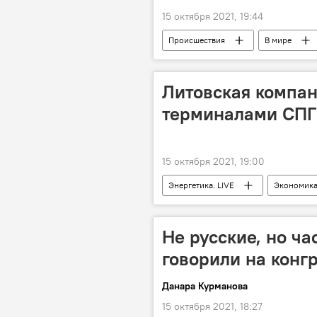
15 октября 2021, 19:44
Происшествия
В мире
несовершеннолетний
Следс
правонарушение
Литовская компан
терминалами СПГ
15 октября 2021, 19:00
Энергетика. LIVE
Экономик
энергетический рынок
СПГ
Не русские, но ча
говорили на конг
Данара Курманова
15 октября 2021, 18:27