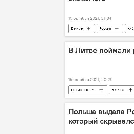
15 октября 2021, 21:34
В мире
Россия
киб
кибермошенничество
кибер
В Литве поймали 
15 октября 2021, 20:29
Происшествия
В Литве
контрабанда
Таможенная с
Польша выдала Ро
который скрывалс