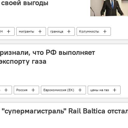
 своей выгоды
ОН
мигранты
граница
Колумнисты
ризнали, что РФ выполняет
экспорту газа
а
Россия
Еврокомиссия (ЕК)
цены на газ
 "супермагистраль" Rail Baltica отста