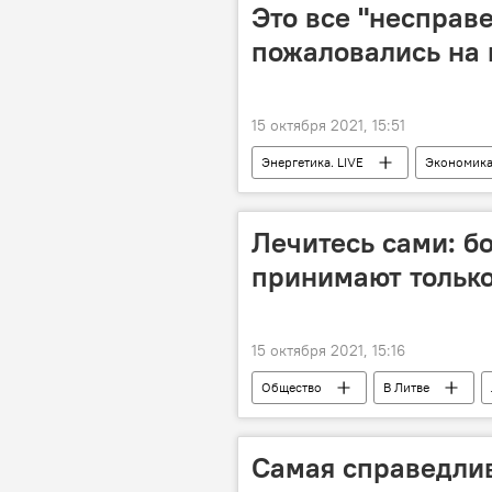
Это все "несправ
пожаловались на 
15 октября 2021, 15:51
Энергетика. LIVE
Экономик
рост цен
газ
Лечитесь сами: б
принимают только
15 октября 2021, 15:16
Общество
В Литве
пациенты
коронавирус
Самая справедлив