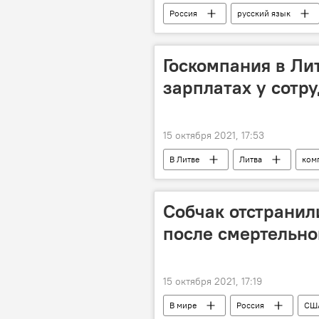
Россия
русский язык
Валентина Матвиенко
язык
Госкомпания в Ли
зарплатах у сотр
15 октября 2021, 17:53
В Литве
Литва
ком
Кястутис Навицкас
сельское
Собчак отстранил
после смертельно
15 октября 2021, 17:19
В мире
Россия
СШ