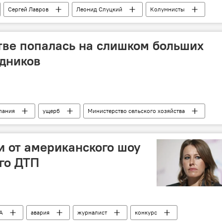
Сергей Лавров
Леонид Слуцкий
Колумнисты
тве попалась на слишком больших
удников
пания
ущерб
Министерство сельского хозяйства
 хозяйство
убытки
и от американского шоу
го ДТП
А
авария
журналист
конкурс