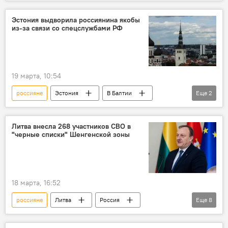
Сейм Литвы
голосование
выборы
Политика
Общество
Эстония выдворила россиянина якобы
из-за связи со спецслужбами РФ
дискриминация
белорусы
19 марта, 10:54
россияне
Эстония
В Балтии
Еще
2
Россия
Общество
Литва внесла 268 участников СВО в
"черные списки" Шенгенской зоны
18 марта, 16:52
россияне
Литва
Россия
Еще
8
дискриминация
дискриминация русских