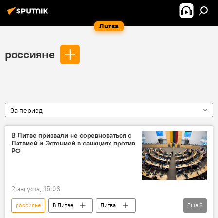
Литва
россияне
За период
В Литве призвали не соревноваться с
Латвией и Эстонией в санкциях против
РФ
2 августа, 15:06
россияне
В Литве
Литва
Еще
8