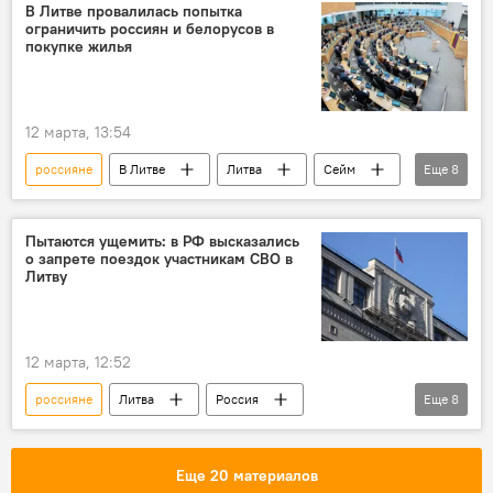
военные
поездка
Политика
В Литве провалилась попытка
ограничить россиян и белорусов в
Общество
МВД Литвы
покупке жилья
Владислав Кондратович
12 марта, 13:54
россияне
В Литве
Литва
Сейм
Еще
8
Сейм Литвы
Политика
Белоруссия
Россия
недвижимость
Пытаются ущемить: в РФ высказались
о запрете поездок участникам СВО в
Союз Отечества — Христианские демократы Литвы (СО-ХДЛ)
Литву
Общество
белорусы
12 марта, 12:52
россияне
Литва
Россия
Еще
8
дискриминация
дискриминация русских
Госдума РФ
Алексей Чепа
Еще 20 материалов