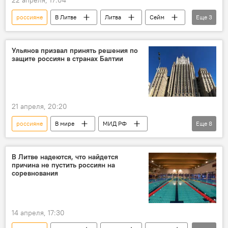
россияне
В Литве
Литва
Сейм
Еще
3
Сейм Литвы
белорусы
недвижимость
Ульянов призвал принять решения по
защите россиян в странах Балтии
21 апреля, 20:20
россияне
В мире
МИД РФ
Еще
8
Россия
страны Балтии
граждане России
Политика
В Литве надеются, что найдется
причина не пустить россиян на
Михаил Ульянов
Общество
соревнования
дискриминация русских
дискриминация
14 апреля, 17:30