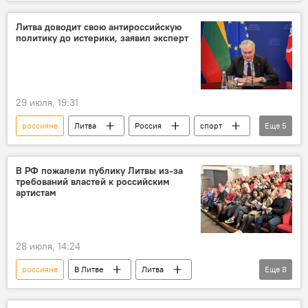
санкции
антироссийские санкции
санкции против России
Сейм Литвы
Литва доводит свою антироссийскую
политику до истерики, заявил эксперт
Культура
Россия
граждане России
дискриминация
Общество
29 июля, 19:31
россияне
Литва
Россия
спорт
Еще
5
Спорт
спортсмены
дискриминация
Общество
В РФ пожалели публику Литвы из-за
требований властей к российским
ограничения
артистам
28 июля, 14:24
россияне
В Литве
Литва
Еще
8
запрет на въезд
Культура