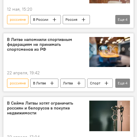
12 мая, 15:20
россияне
В России
Россия
Еще
4
Общество
Татьяна Москалькова
граждане России
Украина
В Литве напомнили спортивным
федерациям не принимать
спортсменов из РФ
22 апреля, 19:42
россияне
В Литве
Литва
Спорт
Еще
4
Общество
белорусы
спортсмены
соревнования
В Сейме Литвы хотят ограничить
россиян и белорусов в покупке
недвижимости
22 апреля, 17:04