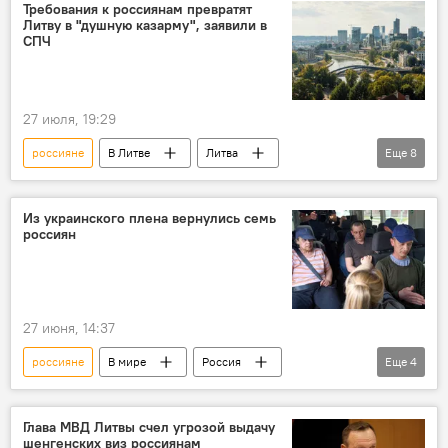
граждане России
Политика
Требования к россиянам превратят
Литву в "душную казарму", заявили в
Россия
выступление
СПЧ
дискриминация
Общество
27 июля, 19:29
россияне
В Литве
Литва
Еще
8
запрет на въезд
Культура
граждане России
Политика
Из украинского плена вернулись семь
россиян
Россия
выступление
дискриминация
Общество
27 июня, 14:37
россияне
В мире
Россия
Еще
4
Украина
плен
Общество
Курская область
Глава МВД Литвы счел угрозой выдачу
шенгенских виз россиянам