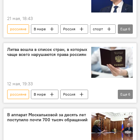
21 мая, 18:43
россияне
В мире
Россия
спорт
Еще
6
Спорт
страны Балтии
спортсмены
Политика
соревнования
Литва вошла в список стран, в которых
чаще всего нарушаются права россиян
дискриминация
12 мая, 19:33
россияне
В мире
Россия
Еще
6
страны Балтии
граждане России
Политика
Общество
В аппарат Москальковой за десять лет
поступило почти 700 тысяч обращений
дискриминация русских
дискриминация