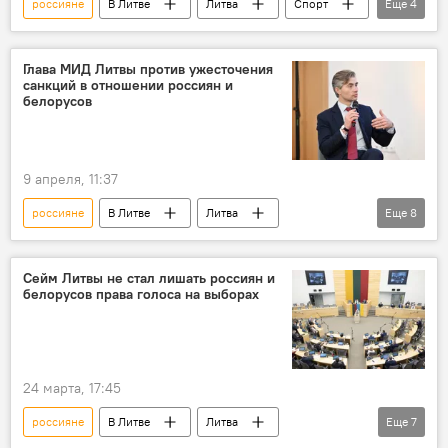
россияне
В Литве
Литва
Спорт
Еще
4
плавание
Россия
Белоруссия
белорусы
Глава МИД Литвы против ужесточения
санкций в отношении россиян и
белорусов
9 апреля, 11:37
россияне
В Литве
Литва
Еще
8
МИД Литвы
Кястутис Будрис
санкции
Белоруссия
белорусы
Сейм Литвы не стал лишать россиян и
белорусов права голоса на выборах
Россия
Общество
Политика
24 марта, 17:45
россияне
В Литве
Литва
Еще
7