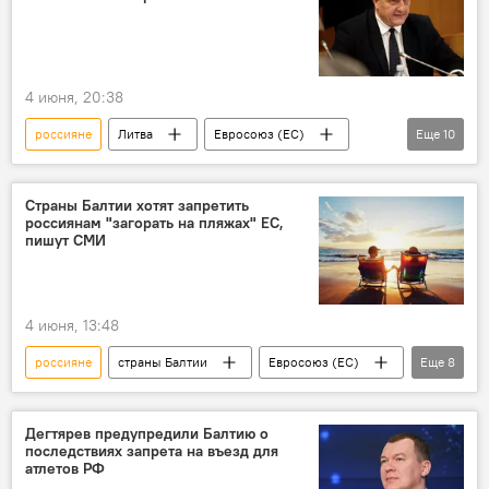
4 июня, 20:38
россияне
Литва
Евросоюз (ЕС)
Еще
10
Шенген
Шенгенская зона
Визы
граждане России
Политика
Страны Балтии хотят запретить
россиянам "загорать на пляжах" ЕС,
Туризм
путешествия
Общество
пишут СМИ
политика
безопасность
4 июня, 13:48
россияне
страны Балтии
Евросоюз (ЕС)
Еще
8
ЕС
Визы
Россия
граждане России
пляж
Дегтярев предупредили Балтию о
последствиях запрета на въезд для
путешествия
Туризм
туризм
атлетов РФ