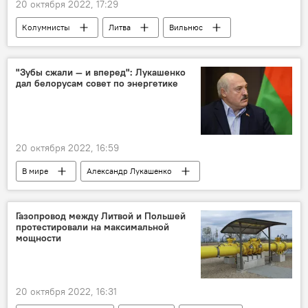
20 октября 2022, 17:29
Колумнисты
Литва
Вильнюс
Украина
беженцы
Беженцы в Литве
Киев
бюджет
"Зубы сжали — и вперед": Лукашенко
дал белорусам совет по энергетике
20 октября 2022, 16:59
В мире
Александр Лукашенко
Белоруссия
энергетика
цены
жители
Газопровод между Литвой и Польшей
протестировали на максимальной
мощности
20 октября 2022, 16:31