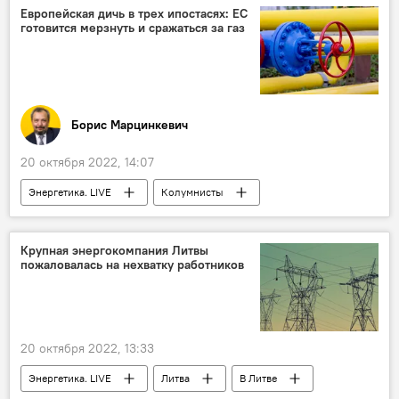
Преследование Альгирдаса Палецкиса и его сторонников в Литве
Европейская дичь в трех ипостасях: ЕС
готовится мерзнуть и сражаться за газ
Борис Марцинкевич
20 октября 2022, 14:07
Энергетика. LIVE
Колумнисты
Европа
Евросоюз (ЕС)
ПХГ
газ
Крупная энергокомпания Литвы
пожаловалась на нехватку работников
20 октября 2022, 13:33
Энергетика. LIVE
Литва
В Литве