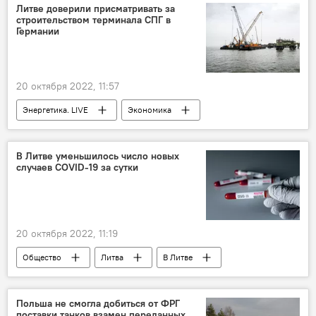
Литве доверили присматривать за
строительством терминала СПГ в
Германии
20 октября 2022, 11:57
Энергетика. LIVE
Экономика
Литва
ФРГ
Германия
СПГ
поставки СПГ
терминал СПГ
В Литве уменьшилось число новых
случаев COVID-19 за сутки
СПГ-терминал
газ
20 октября 2022, 11:19
Общество
Литва
В Литве
Пандемия коронавируса в Литве и других странах
коронавирус
COVID-19
Польша не смогла добиться от ФРГ
поставки танков взамен переданных