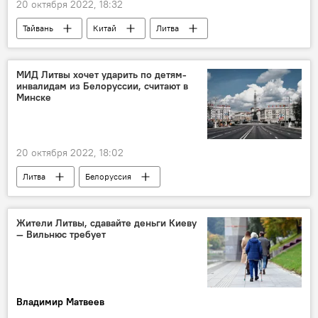
20 октября 2022, 18:32
Тайвань
Китай
Литва
Экономика
В Литве
МИД Литвы хочет ударить по детям-
инвалидам из Белоруссии, считают в
Минске
20 октября 2022, 18:02
Литва
Белоруссия
Ситуация вокруг санатория Belorus в Друскининкае
Политика
Общество
МИД Литвы
Жители Литвы, сдавайте деньги Киеву
— Вильнюс требует
Минск
Владимир Матвеев