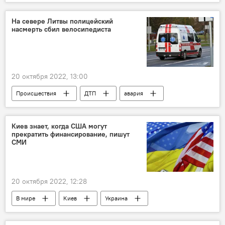
энергетика
электроэнергия
На севере Литвы полицейский
насмерть сбил велосипедиста
20 октября 2022, 13:00
Происшествия
ДТП
авария
полиция Литвы
Литва
Паневежский район
Киев знает, когда США могут
прекратить финансирование, пишут
СМИ
20 октября 2022, 12:28
В мире
Киев
Украина
США
выборы
финансирование