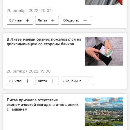
20 октября 2022, 20:04
В Литве
Литва
Общество
Происшествия
флаг
государственный флаг
В Литве малый бизнес пожаловался на
дискриминацию со стороны банков
20 октября 2022, 19:00
В Литве
Литва
Экономика
бизнес
мелкий бизнес
Литва признала отсутствие
экономической выгоды в отношениях
с Тайванем