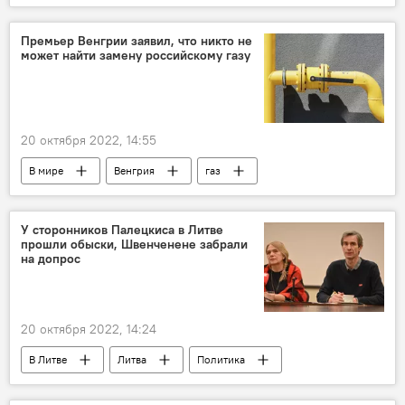
Вильнюс
выборы
Ремигиюс Шимашюс
Общество
Премьер Венгрии заявил, что никто не
может найти замену российскому газу
Политика
Муниципальные выборы в Литве – 2023
20 октября 2022, 14:55
В мире
Венгрия
газ
Россия
Виктор Орбан
Экономика
Санкции против России на фоне ситуации на Украине
У сторонников Палецкиса в Литве
прошли обыски, Швенченене забрали
на допрос
20 октября 2022, 14:24
В Литве
Литва
Политика
Альгирдас Палецкис