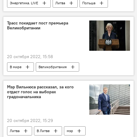
Энергетика. LIVE
Литва
Польша
газопровод
газ
испытания
энергетика
Трасс покидает пост премьера
Великобритании
20 октября 2022, 15:58
В мире
Великобритания
премьер-министр
Политика
Мэр Вильнюса рассказал, за кого
отдаст голос на выборах
градоначальника
20 октября 2022, 15:29
Литва
В Литве
мэр