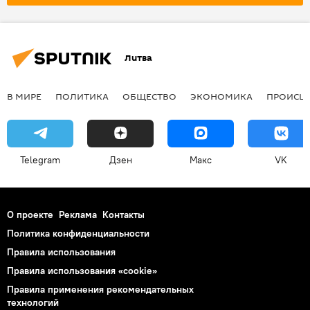
Скандал в Литве из-за метеозондов из Белоруссии
контрабанда
метеозонд
Литва
В МИРЕ
ПОЛИТИКА
ОБЩЕСТВО
ЭКОНОМИКА
ПРОИСШ
Telegram
Дзен
Макс
VK
О проекте
Реклама
Контакты
Политика конфиденциальности
Правила использования
Правила использования «cookie»
Правила применения рекомендательных
технологий