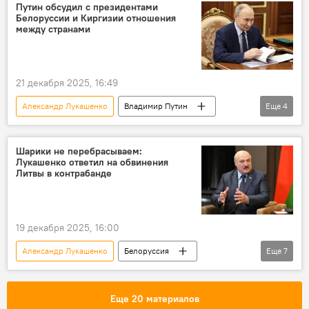
безопасность
вооружение
Путин обсудил с президентами
Белоруссии и Киргизии отношения
между странами
21 декабря 2025, 16:49
Александр Лукашенко
Владимир Путин
Еще
4
В мире
Белоруссия
Киргизия
Россия
Шарики не перебрасываем:
Лукашенко ответил на обвинения
Литвы в контрабанде
19 декабря 2025, 16:00
Александр Лукашенко
Белоруссия
Еще
7
Политика
Общество
переговоры
контрабанда сигарет
Еще 20 материалов