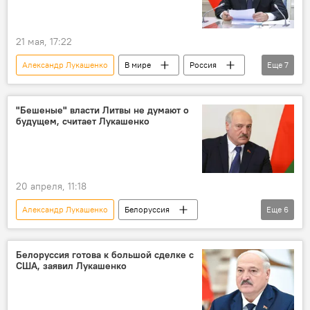
метеозонд
Общество
полиция Литвы
пограничники
21 мая, 17:22
Александр Лукашенко
В мире
Россия
Еще
7
Белоруссия
учения
военные учения
Владимир Путин
"Бешеные" власти Литвы не думают о
будущем, считает Лукашенко
Политика
безопасность
ядерное оружие
20 апреля, 11:18
Александр Лукашенко
Белоруссия
Еще
6
Литва
Политика
двусторонние отношения
диалог
Белоруссия готова к большой сделке с
США, заявил Лукашенко
переговоры
Европа
безопасность