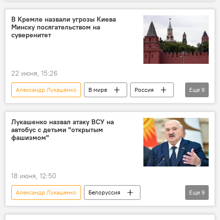
Белоруссия
Владимир Путин
встреча
двусторонние отношения
В Кремле назвали угрозы Киева
Минску посягательством на
Политика
переговоры
суверенитет
22 июня, 15:26
Александр Лукашенко
В мире
Россия
Еще
9
Дмитрий Песков
Украина
Белоруссия
дрон
беспилотник
Лукашенко назвал атаку ВСУ на
автобус с детьми "открытым
ВСУ
удар
атака
фашизмом"
Владимир Зеленский
18 июня, 12:50
Александр Лукашенко
Белоруссия
Еще
9
Украина
дрон
беспилотник