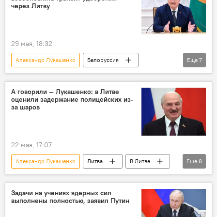
через Литву
29 мая, 18:32
Александр Лукашенко
Белоруссия
Еще
7
удобрения
Литва
транзит
транзит грузов
санкции
А говорили — Лукашенко: в Литве
оценили задержание полицейских из-
Евросоюз (ЕС)
ЕС
за шаров
22 мая, 17:07
Александр Лукашенко
Литва
В Литве
Еще
8
Белоруссия
контрабанда сигарет
контрабанда
Задачи на учениях ядерных сил
выполнены полностью, заявил Путин
Скандал в Литве из-за метеозондов из Белоруссии