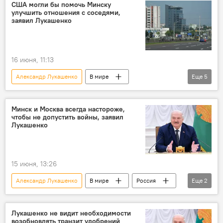
Политика
Россия
дети
США могли бы помочь Минску
улучшить отношения с соседями,
ВСУ
удар
атака
заявил Лукашенко
16 июня, 11:13
Александр Лукашенко
В мире
Еще
5
Белоруссия
США
Евросоюз (ЕС)
двусторонние отношения
переговоры
Минск и Москва всегда настороже,
чтобы не допустить войны, заявил
Политика
Лукашенко
15 июня, 13:26
Александр Лукашенко
В мире
Россия
Еще
2
Белоруссия
Политика
Лукашенко не видит необходимости
возобновлять транзит удобрений