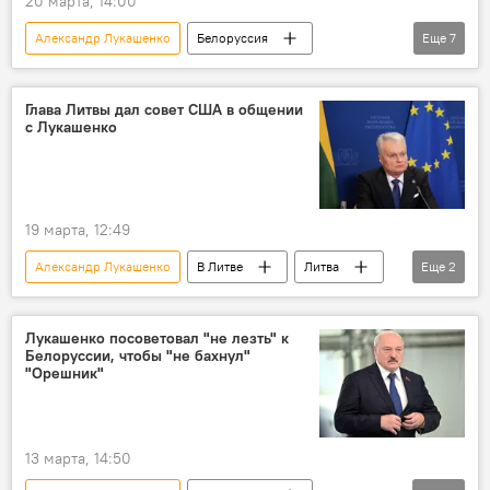
20 марта, 14:00
Александр Лукашенко
Белоруссия
Еще
7
Литва
Польша
фуры
грузоперевозки
автоперевозчики
Глава Литвы дал совет США в общении
с Лукашенко
транспорт
Политика
перевозчики
19 марта, 12:49
Александр Лукашенко
В Литве
Литва
Еще
2
Гитанас Науседа
Инга Ругинене
Лукашенко посоветовал "не лезть" к
Белоруссии, чтобы "не бахнул"
"Орешник"
13 марта, 14:50