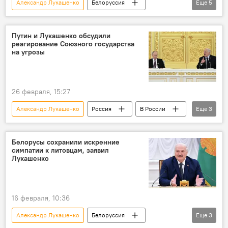
Александр Лукашенко
Белоруссия
Еще
5
ракетный комплекс "Орешник"
Политика
безопасность
НАТО
Украина
Путин и Лукашенко обсудили
реагирование Союзного государства
на угрозы
26 февраля, 15:27
Александр Лукашенко
Россия
В России
Еще
3
Белоруссия
Владимир Путин
Политика
Белорусы сохранили искренние
симпатии к литовцам, заявил
Лукашенко
16 февраля, 10:36
Александр Лукашенко
Белоруссия
Еще
3