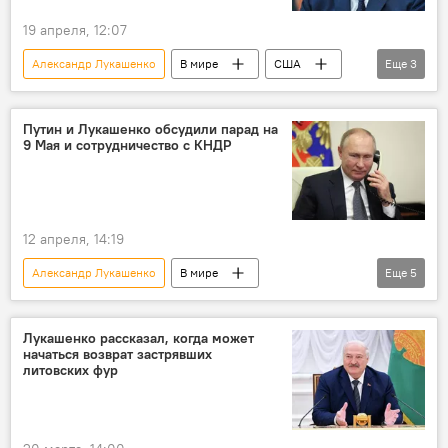
19 апреля, 12:07
Александр Лукашенко
В мире
США
Еще
3
Белоруссия
Дональд Трамп
Россия
Путин и Лукашенко обсудили парад на
9 Мая и сотрудничество с КНДР
12 апреля, 14:19
Александр Лукашенко
В мире
Еще
5
Владимир Путин
Россия
Белоруссия
9 Мая
КНДР
Лукашенко рассказал, когда может
начаться возврат застрявших
литовских фур