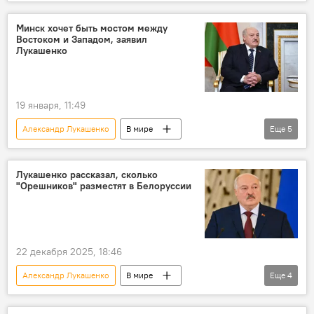
Литва
В мире
Политика
День восстановления Литовского государства
Минск хочет быть мостом между
Востоком и Западом, заявил
Лукашенко
19 января, 11:49
Александр Лукашенко
В мире
Еще
5
Белоруссия
Запад
двусторонние отношения
Политика
Лукашенко рассказал, сколько
"Орешников" разместят в Белоруссии
Европа
Евросоюз (ЕС)
22 декабря 2025, 18:46
Александр Лукашенко
В мире
Еще
4
Белоруссия
Россия
Политика