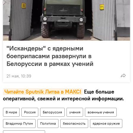
"Искандеры" с ядерными
боеприпасами развернули в
Белоруссии в рамках учений
21 мая, 10:39
Читайте Sputnik Литва в MAКС!
Еще больше
оперативной, свежей и интересной информации.
В мире
Россия
Белоруссия
учения
военные учения
Владимир Путин
Политика
безопасность
ядерное оружие