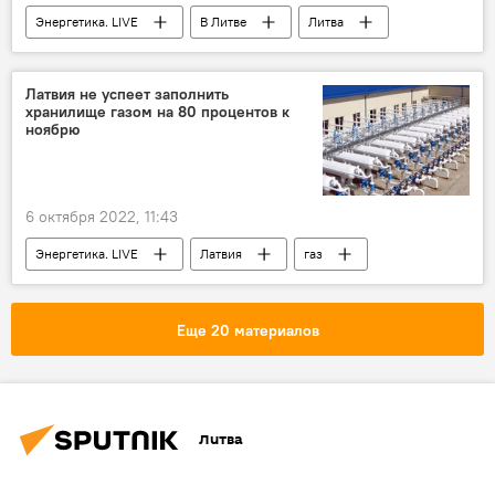
Энергетика. LIVE
В Литве
Литва
Общество
расходы на отопление
отопление
льготный НДС на отопление
Латвия не успеет заполнить
хранилище газом на 80 процентов к
ноябрю
6 октября 2022, 11:43
Энергетика. LIVE
Латвия
газ
Инчукалнское ПХГ
В Балтии
Еще 20 материалов
Литва