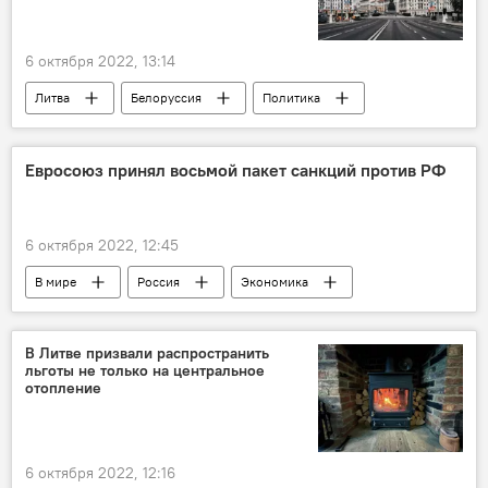
6 октября 2022, 13:14
Литва
Белоруссия
Политика
Экономика
Вильнюс
политические отношения
Минск
Евросоюз принял восьмой пакет санкций против РФ
6 октября 2022, 12:45
В мире
Россия
Экономика
санкции
Санкции против России на фоне ситуации на Украине
В Литве призвали распространить
льготы не только на центральное
санкции против России
отопление
6 октября 2022, 12:16