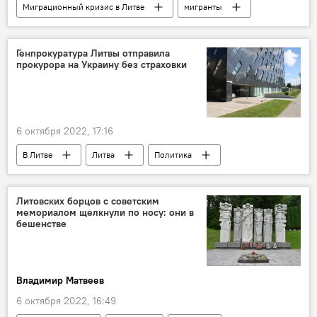
Миграционный кризис в Литве
мигранты
Литва
Белоруссия
В Литве
Генпрокуратура Литвы отправила
прокурора на Украину без страховки
6 октября 2022, 17:16
В Литве
Литва
Политика
Прокуратура Литвы
прокуратура
зарплаты
Литовских борцов с советским
мемориалом щелкнули по носу: они в
бешенстве
Владимир Матвеев
6 октября 2022, 16:49