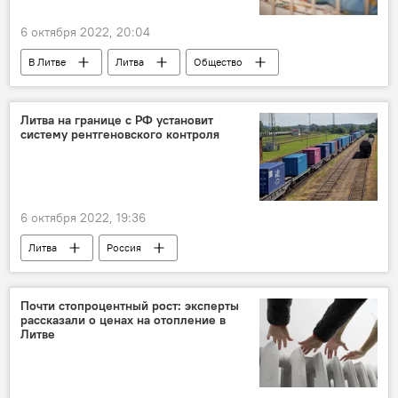
6 октября 2022, 20:04
В Литве
Литва
Общество
Происшествия
Литва на границе с РФ установит
систему рентгеновского контроля
6 октября 2022, 19:36
Литва
Россия
Блокада калининградского транзита
Калининградская область
грузоперевозки
Почти стопроцентный рост: эксперты
рассказали о ценах на отопление в
Литве