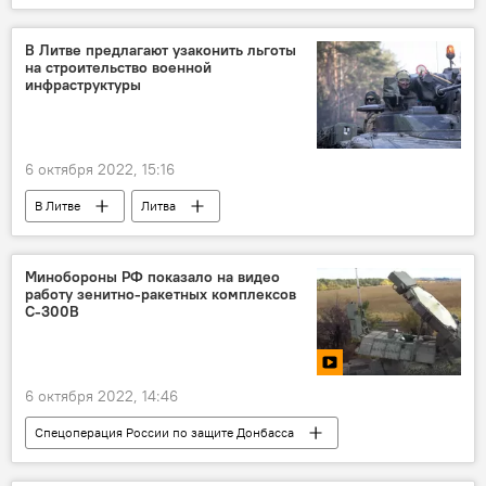
Финляндия
энергетика
электричество
электроэнергия
В Литве предлагают узаконить льготы
на строительство военной
инфраструктуры
6 октября 2022, 15:16
В Литве
Литва
Минобороны Литвы
НАТО
Политика
Минобороны
Минобороны РФ показало на видео
работу зенитно-ракетных комплексов
С-300В
6 октября 2022, 14:46
Спецоперация России по защите Донбасса
В мире
Россия
Украина