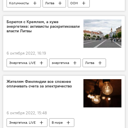
Колумнисты
Литва
ООН
советский памятник
памятник
Россия
Политика
демонтаж
Борются с Кремлем, а хуже
энергетике: активисты раскритиковали
Уничтожение советских памятников в Литве
власти Литвы
6 октября 2022, 16:19
Энергетика. LIVE
энергетика
Литва
В Литве
оппозиция
Политика
Россия
Жителям Финляндии все сложнее
оплачивать счета за электричество
6 октября 2022, 15:48
Энергетика. LIVE
В мире