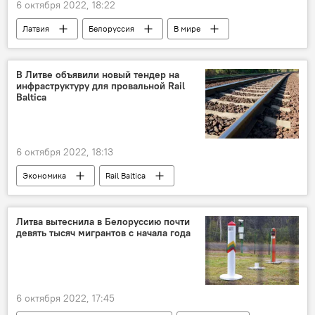
6 октября 2022, 18:22
Латвия
Белоруссия
В мире
В Литве объявили новый тендер на
инфраструктуру для провальной Rail
Baltica
6 октября 2022, 18:13
Экономика
Rail Baltica
Строительство Rail Baltica
Литва
В Литве
тендер
деньги
Литва вытеснила в Белоруссию почти
девять тысяч мигрантов с начала года
6 октября 2022, 17:45