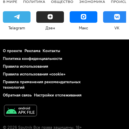
В МИРЕ
ПОЛИТИКА
ОБЩЕСТВО
ЭКОНОМИКА
ПРОИСШ
Telegram
Дзен
Макс
VK
О проекте
Реклама
Контакты
Политика конфиденциальности
Правила использования
Правила использования «cookie»
Правила применения рекомендательных
технологий
Обратная связь
Настройки отслеживания
© 2026 Sputnik Все права защищены. 18+