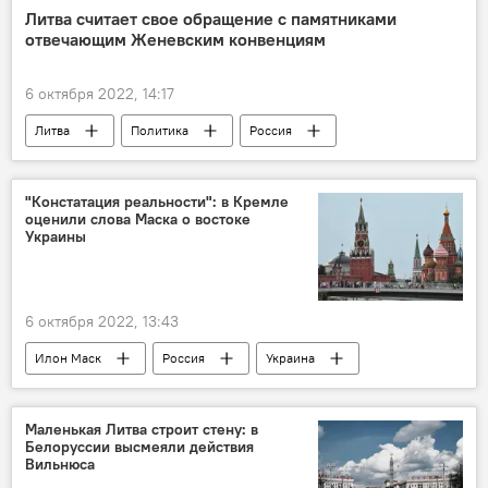
Минобороны РФ
Литва считает свое обращение с памятниками
отвечающим Женевским конвенциям
6 октября 2022, 14:17
Литва
Политика
Россия
советский памятник
снос советских памятников
"Констатация реальности": в Кремле
оценили слова Маска о востоке
Уничтожение советских памятников в Литве
Украины
6 октября 2022, 13:43
Илон Маск
Россия
Украина
В мире
Дмитрий Песков
Маленькая Литва строит стену: в
Белоруссии высмеяли действия
Вильнюса