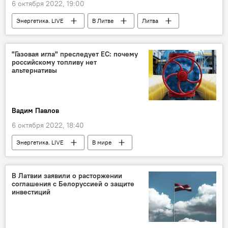
6 октября 2022, 19:00
Энергетика. LIVE
В Литве
Литва
энергетика
расходы на отопление
отопление
отопительный сезон
"Газовая игла" преследует ЕС: почему
российскому топливу нет
биотопливо
альтернативы
Вадим Павлов
6 октября 2022, 18:40
Энергетика. LIVE
В мире
Экономика
газ
Россия
СПГ
сжиженный природный газ
В Латвии заявили о расторжении
соглашения с Белоруссией о защите
энергетика
инвестиций