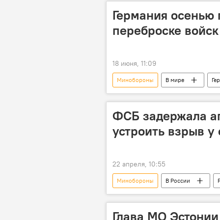
Германия осенью 
переброске войск
18 июня, 11:09
Минобороны
В мире
Ге
военные учения
ФСБ задержала аг
устроить взрыв у
22 апреля, 10:55
Минобороны
В России
Общество
теракт
У
Глава МО Эстонии