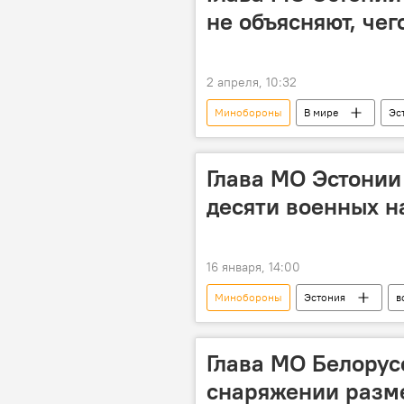
не объясняют, чег
2 апреля, 10:32
Минобороны
В мире
Эс
Удары США и Израиля по Ирану
Глава МО Эстонии
десяти военных н
16 января, 14:00
Минобороны
Эстония
в
Гренландия
Политика
военные учения
Глава МО Белорус
снаряжении разм