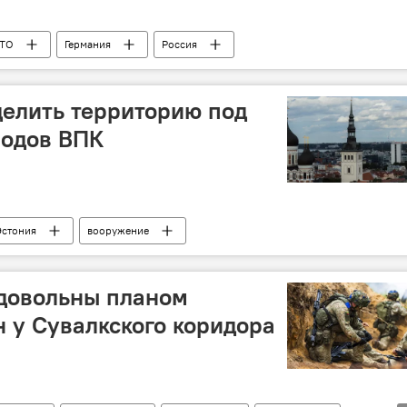
ТО
Германия
Россия
делить территорию под
водов ВПК
Эстония
вооружение
довольны планом
н у Сувалкского коридора