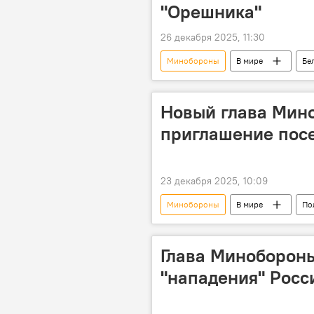
"Орешника"
26 декабря 2025, 11:30
Минобороны
В мире
Бе
безопасность
Запад
Новый глава Мин
приглашение посе
23 декабря 2025, 10:09
Минобороны
В мире
По
Глава Миноборон
"нападения" Росс