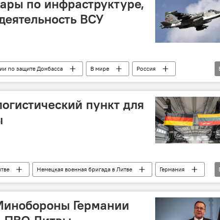
ары по инфраструктуре,
деятельность ВСУ
ии по защите Донбасса
В мире
Россия
нобороны РФ
армия России
ракетный удар
логистический пункт для
ы
итве
Немецкая военная бригада в Литве
Германия
ка
политика
Бундесвер
Шакалене
 Минобороны Германии