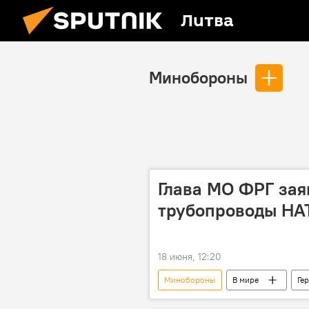
Литва
Минобороны
Глава МО ФРГ зая
трубопроводы НАТ
18 июня, 12:20
Минобороны
В мире
Ге
топливо
восточный фланг 