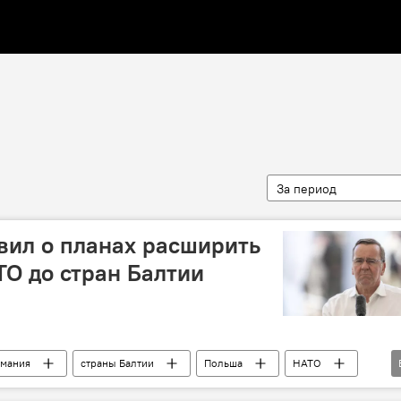
За период
вил о планах расширить
О до стран Балтии
рмания
страны Балтии
Польша
НАТО
НАТО