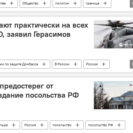
тва
Общество
полигон
граница
валкский коридор
Белоруссия
строительство
ВС Литвы
Скандал с полигоном в Сувалкском коридоре
ают практически на всех
, заявил Герасимов
ии по защите Донбасса
В России
Россия
ерасимов
освобождение
ВС РФ
предостерег от
 здание посольства РФ
льша
Россия
посольство
посольство РФ