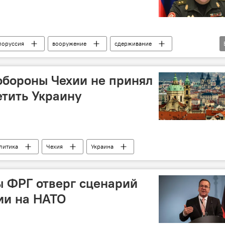
лоруссия
вооружение
сдерживание
обороны Чехии не принял
тить Украину
литика
Чехия
Украина
ы ФРГ отверг сценарий
ии на НАТО