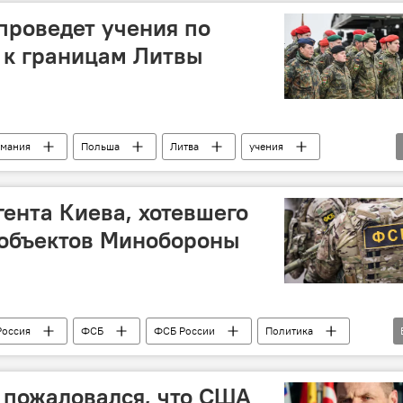
проведет учения по
 к границам Литвы
рмания
Польша
Литва
учения
ента Киева, хотевшего
 объектов Минобороны
Россия
ФСБ
ФСБ России
Политика
краина
 пожаловался, что США