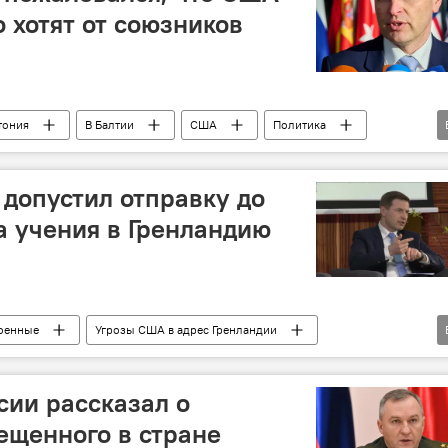
о хотят от союзников
тония
В Балтии
США
Политика
НАТО
 допустил отправку до
а учения в Гренландию
оенные
Угрозы США в адрес Гренландии
В Балтии
США
Дания
безопасность
сии рассказал о
ещенного в стране