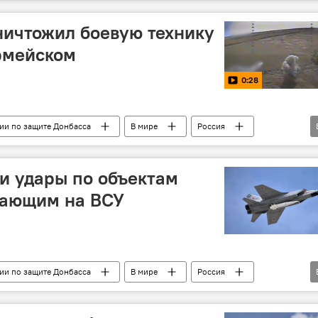
ничтожил боевую технику
рмейском
0:28
ии по защите Донбасса
В мире
Россия
нобороны РФ
армия России
дрон
и удары по объектам
тающим на ВСУ
ии по защите Донбасса
В мире
Россия
нобороны РФ
армия России
ракетный удар