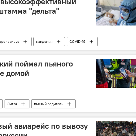
и высокоэффективный
штамма "дельта"
оронавирус
пандемия
COVID-19
кий поймал пьяного
ге домой
Литва
пьяный водитель
 опьянения
полиция Литвы
вый авиарейс по вывозу
оруссии