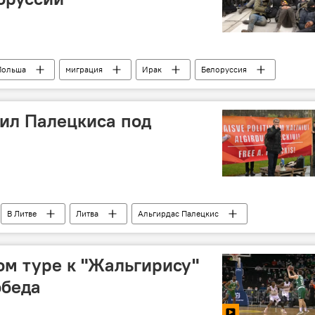
Польша
миграция
Ирак
Белоруссия
вил Палецкиса под
В Литве
Литва
Альгирдас Палецкис
Преследование Альгирдаса Палецкиса и его сторонников в Литве
ом туре к "Жальгирису"
обеда