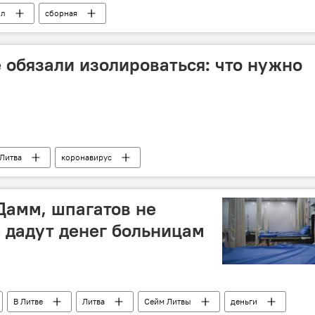
ол
сборная
 обязали изолироваться: что нужно
Литва
коронавирус
угих странах
Дамм, шпагатов не
е дадут денег больницам
В Литве
Литва
Сейм Литвы
деньги