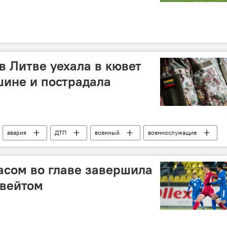
 Литве уехала в кювет
ине и пострадала
авария
ДТП
военный
военнослужащие
асом во главе завершила
увейтом