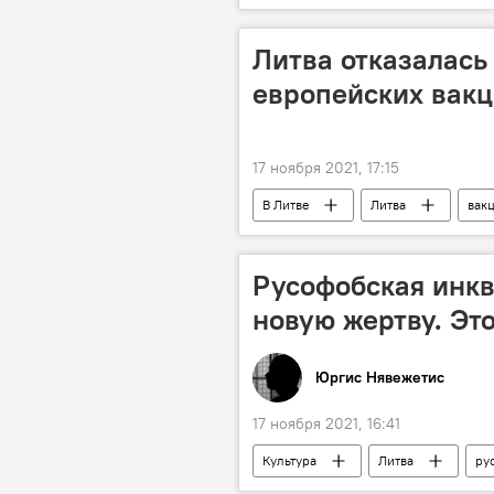
коронавирус
Пандемия коро
Литва отказалась
европейских вак
17 ноября 2021, 17:15
В Литве
Литва
вак
Пандемия коронавируса в Литве и др
Русофобская инкв
новую жертву. Эт
Юргис Нявежетис
17 ноября 2021, 16:41
Культура
Литва
ру