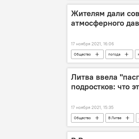
Жителям дали сов
атмосферного да
17 ноября 2021, 16:06
Общество
погода
Литва ввела "пас
подростков: что э
17 ноября 2021, 15:35
Общество
В Литве
Пандемия коронавируса в Литве и др