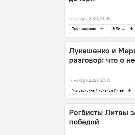
17 ноября 2021, 21:00
Происшествия
В Литве
Лукашенко и Мерк
разговор: что о н
17 ноября 2021, 20:15
Миграционный кризис в Литве
Александр Лукашенко
мигр
Регбисты Литвы з
победой