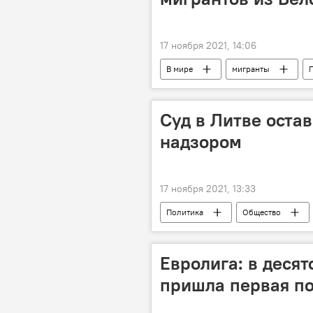
17 ноября 2021, 14:06
В мире
мигранты
Суд в Литве оста
надзором
17 ноября 2021, 13:33
Политика
Общество
"Шпионский скандал" в Литве
Евролига: в десят
пришла первая п