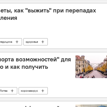
еты, как "выжить" при перепадах
вления
медицина
здоровье
порта возможностей" для
то и как получить
Литва
коронавирус
угих странах