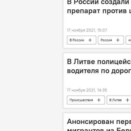
В России создал
препарат против 
17 ноября 2021, 15:07
В России
Россия
к
В Литве полицейс
водителя по доро
17 ноября 2021, 14:35
Происшествия
В Литве
вождение в состоянии алкогольного
Анонсирован пер
мигрантов из Бел