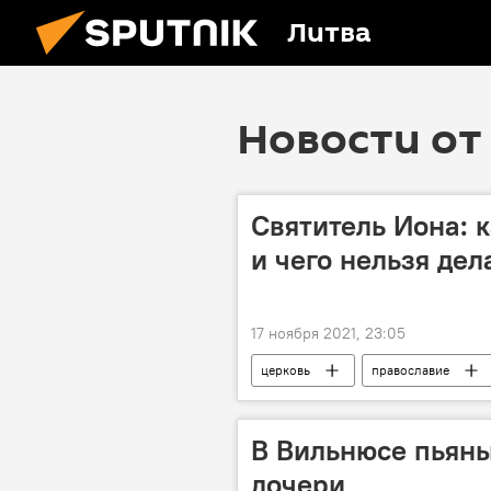
Литва
Новости от 
Святитель Иона: 
и чего нельзя дел
17 ноября 2021, 23:05
церковь
православие
Религиозные праздники
Сп
В Вильнюсе пьян
дочери