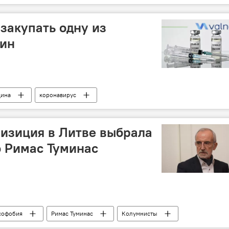
навируса в Литве и других странах
 закупать одну из
цин
цина
коронавирус
угих странах
изиция в Литве выбрала
о Римас Туминас
софобия
Римас Туминас
Колумнисты