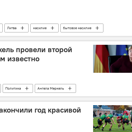
Литва
насилие
бытовое насилие
ель провели второй
ем известно
Политика
Ангела Меркель
анты
миграционный кризис
акончили год красивой