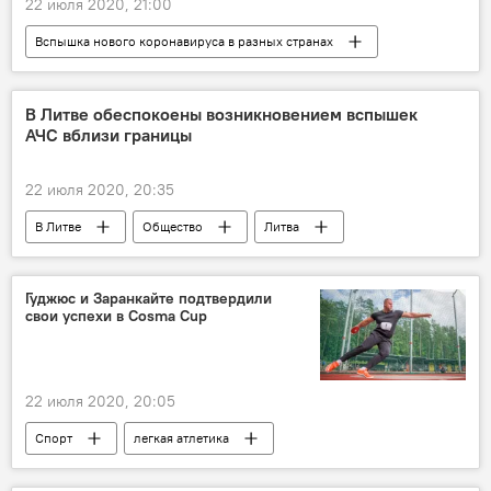
22 июля 2020, 21:00
Вспышка нового коронавируса в разных странах
Общество
Политика
Литва
Правительство Литвы
коронавирус
В Литве обеспокоены возникновением вспышек
АЧС вблизи границы
защита
22 июля 2020, 20:35
В Литве
Общество
Литва
АЧС
Латвия
Государственная продовольственная и ветеринарная служба
Гуджюс и Заранкайте подтвердили
свои успехи в Cosma Cup
22 июля 2020, 20:05
Спорт
легкая атлетика
тяжелая атлетика
Литва