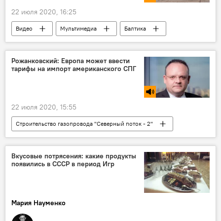
22 июля 2020, 16:25
Видео
Мультимедиа
Балтика
Минобороны РФ
Рожанковский: Европа может ввести
тарифы на импорт американского СПГ
22 июля 2020, 15:55
Строительство газопровода "Северный поток - 2"
Радио
Энергетика. LIVE
Европа
США
СПГ
контрсанкции
Вкусовые потрясения: какие продукты
появились в СССР в период Игр
санкции
Мария Науменко