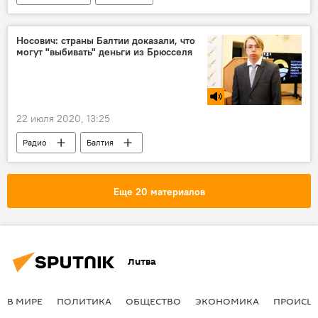
Министерство здравоохранения
здравоохранение
Носович: страны Балтии доказали, что
могут "выбивать" деньги из Брюсселя
22 июля 2020, 13:25
Радио
Балтия
Еще 20 материалов
Литва
В МИРЕ
ПОЛИТИКА
ОБЩЕСТВО
ЭКОНОМИКА
ПРОИСШ