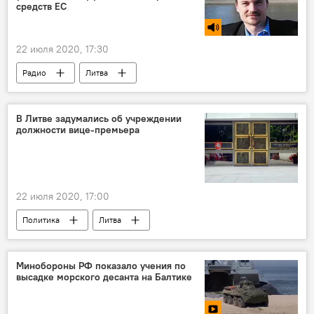
средств ЕС
22 июля 2020, 17:30
Радио
Литва
В Литве задумались об учреждении
должности вице-премьера
22 июля 2020, 17:00
Политика
Литва
Правительство Литвы
Рамунас Карбаускис
"Союз крестьян и зеленых Литвы" (СКЗЛ)
Минобороны РФ показало учения по
высадке морского десанта на Балтике