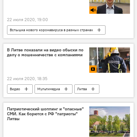
22 июля 2020, 19:00
Вспышка нового коронавируса в разных странах
Радио
США
Китай
вакцина
коронавирус
В Литве показали на видео обыски по
делу о мошенничестве с компаниями
22 июля 2020, 18:35
Видео
Мультимедиа
Литва
обыск
Служба расследования финансовых преступлений (FNTT)
Патриотический шоппинг и "опасные"
СМИ. Как борются с РФ "патриоты"
Литвы