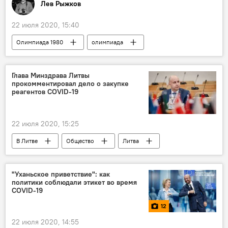
Лев Рыжков
22 июля 2020, 15:40
Олимпиада 1980
олимпиада
Олимпийские игры
Глава Минздрава Литвы
прокомментировал дело о закупке
реагентов COVID-19
22 июля 2020, 15:25
В Литве
Общество
Литва
коронавирус
Аурелиюс Верига
Министерство здравоохранения
"Уханьское приветствие": как
политики соблюдали этикет во время
COVID-19
12
22 июля 2020, 14:55