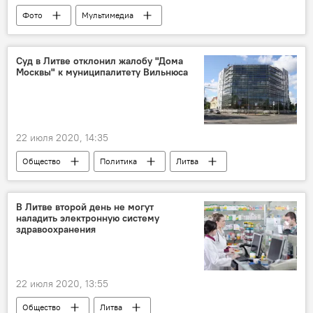
Фото
Мультимедиа
Вспышка нового коронавируса в разных странах
коронавирус
политики
Суд в Литве отклонил жалобу "Дома
Москвы" к муниципалитету Вильнюса
22 июля 2020, 14:35
Общество
Политика
Литва
Вильнюс
суд
Дом Москвы
В Литве второй день не могут
наладить электронную систему
здравоохранения
22 июля 2020, 13:55
Общество
Литва