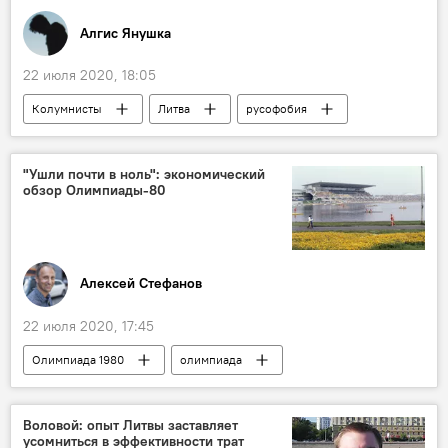
Алгис Янушка
22 июля 2020, 18:05
Колумнисты
Литва
русофобия
"Ушли почти в ноль": экономический
обзор Олимпиады-80
Алексей Стефанов
22 июля 2020, 17:45
Олимпиада 1980
олимпиада
Олимпийские игры
Москва
Воловой: опыт Литвы заставляет
усомниться в эффективности трат