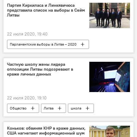
Партия Киркиласа и Линкявичюса
представила список на выборы в Сейм
Литвы
22 июля 2020, 19:40
Парламентские выборы в Литве – 2020
В Литве
Политика
Литва
Линас Линкявичюс
партия
Частную школу жены лидера
оппозиции Литвы подозревают в
парламентские выборы
краже личных данных
22 июля 2020, 19:10
Общество
Литва
школа
Аустея Ландсбергене
Габриэлюс Ландсбергис
Коньков: обвиняя КНР в краже данных,
США нагнетают информационный шум
Рамунас Карбаускис