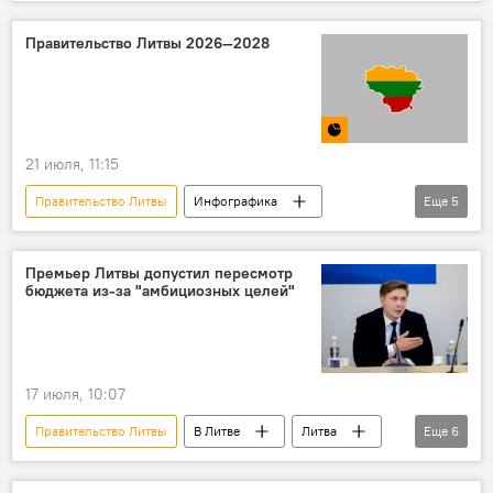
Литва
В Литве
Латвия
электричество
электроэнергия
Правительство Литвы 2026—2028
электросети
ЛЭП
энергоснабжение
энергопроекты
21 июля, 11:15
Правительство Литвы
Инфографика
Еще
5
Мультимедиа
кабмин
Литва
Перемены в правящей коалиции
Политика
Премьер Литвы допустил пересмотр
бюджета из-за "амбициозных целей"
17 июля, 10:07
Правительство Литвы
В Литве
Литва
Еще
6
Миндаугас Синкявичюс
бюджет