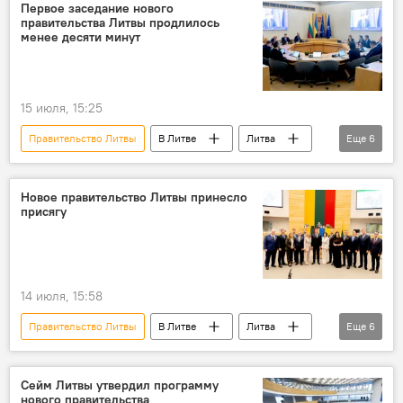
государственный бюджет
финансы
Первое заседание нового
правительства Литвы продлилось
расходы
Политика
менее десяти минут
15 июля, 15:25
Правительство Литвы
В Литве
Литва
Еще
6
Сейм Литвы
Миндаугас Синкявичюс
Политика
кабмин
правительство
Новое правительство Литвы принесло
присягу
заседание
14 июля, 15:58
Правительство Литвы
В Литве
Литва
Еще
6
Миндаугас Синкявичюс
присяга
Политика
Перемены в правящей коалиции
Сейм Литвы утвердил программу
нового правительства