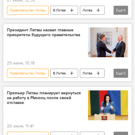
27 июня, 12:50
Правительство Литвы
В Литве
Литва
Еще
6
Гитанас Науседа
Перемены в правящей коалиции
Политика
Президент Литвы назвал главные
приоритеты будущего правительства
Миндаугас Синкявичюс
премьер-министр
оценка
25 июня, 10:18
Правительство Литвы
В Литве
Литва
Еще
5
Гитанас Науседа
Политика
Миндаугас Синкявичюс
Премьер Литвы планирует вернуться
на работу в Минсоц после своей
Перемены в правящей коалиции
кабмин
отставки
20 июня, 11:41