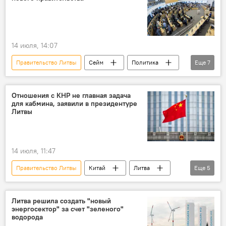
кабмин
правительство
14 июля, 14:07
Правительство Литвы
Сейм
Политика
Еще
7
правительство
Литва
В Литве
программа
программа правительства
Отношения с КНР не главная задача
для кабмина, заявили в президентуре
Миндаугас Синкявичюс
Литвы
Перемены в правящей коалиции
14 июля, 11:47
Правительство Литвы
Китай
Литва
Еще
5
КНР
внешняя политика
двусторонние отношения
Политика
Литва решила создать "новый
энергосектор" за счет "зеленого"
Общество
водорода