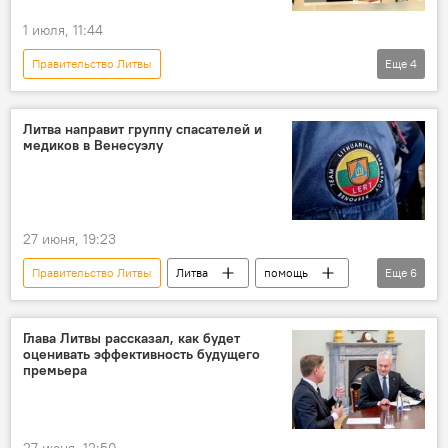
1 июля, 11:44
Правительство Литвы
Еще
4
Перемены в правящей коалиции
Литва
Политика
Миндаугас Синкявичюс
Литва направит группу спасателей и
медиков в Венесуэлу
27 июня, 19:23
Правительство Литвы
Литва
помощь
Еще
6
гуманитарная помощь
Венесуэла
спасатели
миссия
землетрясение
Глава Литвы рассказал, как будет
оценивать эффективность будущего
Общество
премьера