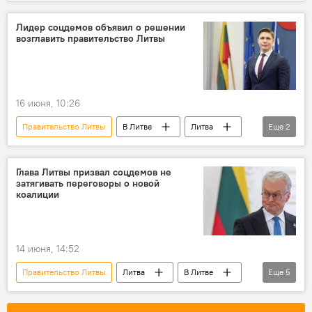
Политика
Сейм Литвы
депутаты
парламентарий
Лидер соцдемов объявил о решении
возглавить правительство Литвы
16 июня, 10:26
Правительство Литвы
В Литве
Литва
Еще
2
Перемены в правящей коалиции
Миндаугас Синкявичюс
Глава Литвы призвал соцдемов не
затягивать переговоры о новой
коалиции
14 июня, 14:52
Правительство Литвы
Литва
В Литве
Еще
5
Политика
Гитанас Науседа