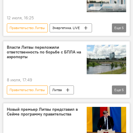
12 июля, 16:25
Правительство Литвы
Энергетика. LIVE
Еще
5
энергетика
Литва
В Литве
водород
Евросоюз (ЕС)
Власти Литвы переложили
ответственность по борьбе с БПЛА на
аэропорты
8 июля, 17:49
Правительство Литвы
Литва
Еще
5
правительство
В Литве
дрон
Инциденты с дронами в Литве
аэропорт
Новый премьер Литвы представил в
Сейме программу правительства