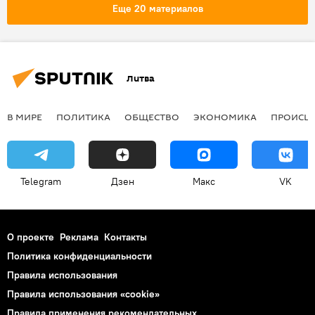
правительство
Миндаугас Синкявичюс
Еще 20 материалов
Перемены в правящей коалиции
Литва
В МИРЕ
ПОЛИТИКА
ОБЩЕСТВО
ЭКОНОМИКА
ПРОИСШ
Telegram
Дзен
Макс
VK
О проекте
Реклама
Контакты
Политика конфиденциальности
Правила использования
Правила использования «cookie»
Правила применения рекомендательных