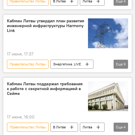
Правительство Литвы
В Литве
Литва
Еще
4
Перемены в правящей коалиции
Инга Ругинене
Политика
Кабмин Литвы утвердил план развития
инженерной инфраструктуры Harmony
Социал-демократическая партия Литвы (СДПЛ)
Link
17 июня, 17:37
Правительство Литвы
Энергетика. LIVE
Еще
9
энергетика
Литва
Польша
В Литве
Экономика
Кабмин Литвы поддержал требования
к работе с секретной информацией в
линия электропередач
электроэнергия
Сейме
электричество
энергоснабжение
17 июня, 16:00
Правительство Литвы
В Литве
Литва
Еще
4