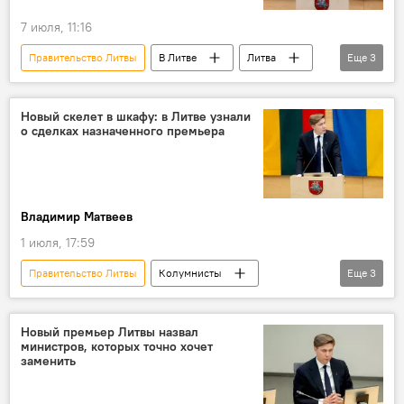
7 июля, 11:16
Правительство Литвы
В Литве
Литва
Еще
3
Миндаугас Синкявичюс
Перемены в правящей коалиции
Политика
Новый скелет в шкафу: в Литве узнали
о сделках назначенного премьера
Владимир Матвеев
1 июля, 17:59
Правительство Литвы
Колумнисты
Еще
3
Миндаугас Синкявичюс
Юозас Олекас
Литва
Новый премьер Литвы назвал
министров, которых точно хочет
заменить