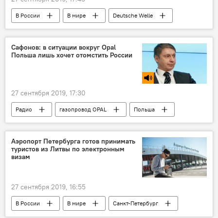
В России
В мире
Deutsche Welle
иностранный агент
экстремизм
Госдума РФ
МИД РФ
Сафонов: в ситуации вокруг Opal
Польша лишь хочет отомстить России
27 сентября 2019, 17:30
Радио
газопровод OPAL
Польша
Россия
Украина
"Газпром"
Энергетика. LIVE
Аэропорт Петербурга готов принимать
туристов из Литвы по электронным
визам
27 сентября 2019, 16:55
В России
В мире
Санкт-Петербург
Россия
Литва
Визы