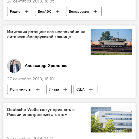
27 сентября 2019, 18:35
Радио
БелАЭС
Белоруссия
Латвия
порт
Имитация ротации: все неспокойно на
литовско-белорусской границе
Александр Хроленко
27 сентября 2019, 18:10
Колумнисты
Литва
США
Белоруссия
военные
Deutsche Welle могут признать в
России иностранным агентом
27 сентября 2019, 17:45