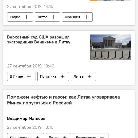
27 сентября 2019, 14:15
Радио
Литва
Франция
Верховный суд США разрешил
экстрадицию Венцкене в Литву
27 сентября 2019, 13:40
В Литве
Политика
Литва
Неринга Венцкене
США
Дело Неринги Венцкене
Поможем нефтью и газом: как Литва уговаривала
Минск поругаться с Россией
Владимир Матвеев
27 сентября 2019, 13:10
Колумнисты
Литва
Белоруссия