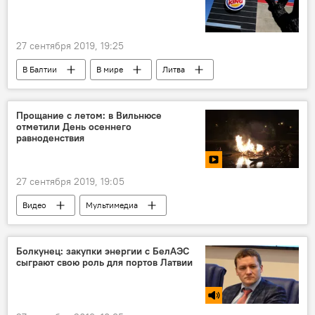
27 сентября 2019, 19:25
В Балтии
В мире
Литва
Латвия
Эстония
фастфуд
Прощание с летом: в Вильнюсе
отметили День осеннего
равноденствия
27 сентября 2019, 19:05
Видео
Мультимедиа
день осеннего равноденствия
Вильнюс
Литва
Нерис
Болкунец: закупки энергии с БелАЭС
сыграют свою роль для портов Латвии