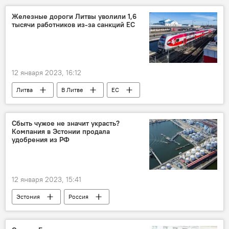
Железные дороги Литвы уволили 1,6
тысячи работников из-за санкций ЕС
12 января 2023, 16:12
Литва
В Литве
ЕС
санкции
"Литовские железные дороги"
увольнения
Сбыть чужое не значит украсть?
Компания в Эстонии продала
удобрения из РФ
12 января 2023, 15:41
Эстония
Россия
Санкции против России на фоне ситуации на Украине
санкции
санкции против России