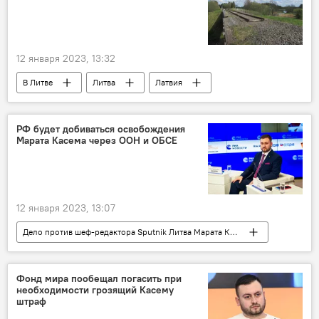
12 января 2023, 13:32
В Литве
Литва
Латвия
ЛЖД
Экономика
РФ будет добиваться освобождения
Марата Касема через ООН и ОБСЕ
12 января 2023, 13:07
Дело против шеф-редактора Sputnik Литва Марата Касема в Латвии
Sputnik Литва
Латвия
Марат Касем
Задержание в Вильнюсе шеф-редактора Sputnik Литва
Фонд мира пообещал погасить при
необходимости грозящий Касему
СМИ
СМИ в Прибалтике
штраф