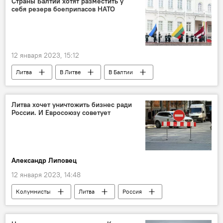
Страны Балтии хотят разместить у
себя резерв боеприпасов НАТО
В Балтии
12 января 2023, 15:12
Литва
В Литве
В Балтии
Эстония
Латвия
Минобороны Литвы
Литва хочет уничтожить бизнес ради
России. И Евросоюзу советует
Александр Липовец
12 января 2023, 14:48
Колумнисты
Литва
Россия
Евросоюз (ЕС)
бизнес
Экономика
В Литве