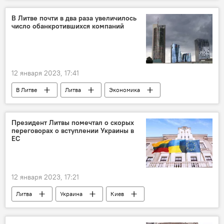
Ингрида Шимоните
энергетический рынок
компенсация
В Литве почти в два раза увеличилось
число обанкротившихся компаний
12 января 2023, 17:41
В Литве
Литва
Экономика
экономика
банкротство
бизнес
Президент Литвы помечтал о скорых
переговорах о вступлении Украины в
ЕС
12 января 2023, 17:21
Литва
Украина
Киев
Гитанас Науседа
Политика