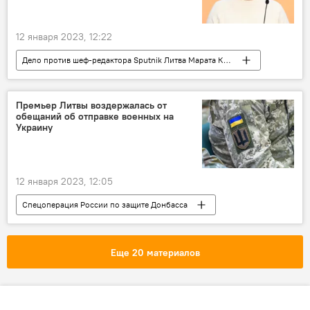
12 января 2023, 12:22
Дело против шеф-редактора Sputnik Литва Марата Касема в Латвии
Общество
Sputnik Литва
Латвия
Россия
Марат Касем
журналист
Премьер Литвы воздержалась от
обещаний об отправке военных на
задержание
Украину
12 января 2023, 12:05
Спецоперация России по защите Донбасса
В Литве
Литва
Украина
Политика
политические отношения
Еще 20 материалов