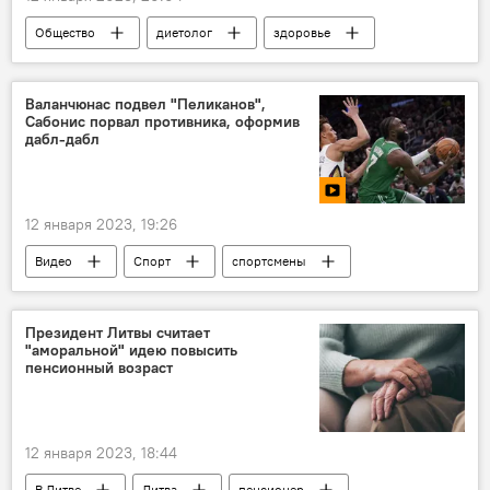
Общество
диетолог
здоровье
еда
врач
похудение
питание
Валанчюнас подвел "Пеликанов",
Сабонис порвал противника, оформив
дабл-дабл
12 января 2023, 19:26
Видео
Спорт
спортсмены
баскетбол
Домантас Сабонис
Йонас Валанчюнас
Президент Литвы считает
"аморальной" идею повысить
пенсионный возраст
12 января 2023, 18:44
В Литве
Литва
пенсионер