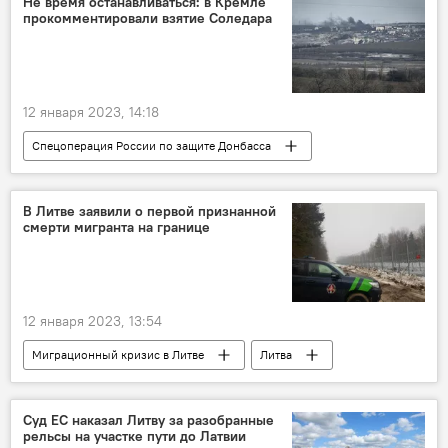
Не время останавливаться: в Кремле
прокомментировали взятие Соледара
12 января 2023, 14:18
Спецоперация России по защите Донбасса
В мире
Дмитрий Песков
Россия
Минобороны РФ
Украина
В Литве заявили о первой признанной
смерти мигранта на границе
В России
12 января 2023, 13:54
Миграционный кризис в Литве
Литва
В Литве
Общество
мигранты
волонтеры
Суд ЕС наказал Литву за разобранные
рельсы на участке пути до Латвии