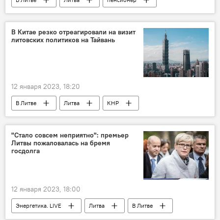
пенсионеры
пенсионный возраст
Экономика
Гитанас Науседа
В Китае резко отреагировали на визит
литовских политиков на Тайвань
12 января 2023, 18:20
В Литве
Литва
КНР
МИД КНР
Политика
политические отношения
Китай
"Стало совсем неприятно": премьер
Литвы пожаловалась на бремя
Тайвань
госдолга
12 января 2023, 18:00
Энергетика. LIVE
Литва
В Литве