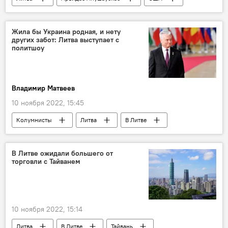
ВС Литвы
вооружение
Жила бы Украина родная, и нету
других забот: Литва выступает с
политшоу
Владимир Матвеев
10 ноября 2022, 15:45
Колумнисты
Литва
В Литве
Украина
Политика
Преследование Альгирдаса Палецкиса и его сторонников в Литве
В Литве ожидали большего от
торговли с Тайванем
10 ноября 2022, 15:14
Литва
В Литве
Тайвань