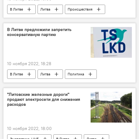
В Литве
Литва
Происшествия
Клайпеда
происшествие на АЗС
В Литве предложили запретить
консервативную партию
10 ноября 2022, 18:28
В Литве
Литва
Политика
Сейм
Союз Отечества — Христианские демократы Литвы (СО-ХДЛ)
"Литовские железные дороги"
продают электросети для снижения
расходов
10 ноября 2022, 18:00
Энергетика. LIVE
В Литве
Литва