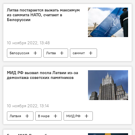
Правительство Литвы
бюджет
Литва постарается выжать максимум
из саммита НАТО, считают в
государственный бюджет
Белоруссии
10 ноября 2022, 13:48
Белоруссия
Литва
саммит
НАТО
Политика
Саммит НАТО в Литве
МИД РФ вызвал посла Латвии из-за
демонтажа советских памятников
10 ноября 2022, 13:14
Латвия
В мире
МИД РФ
советский памятник
демонтаж
снос советских памятников