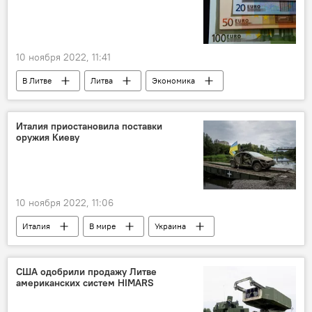
10 ноября 2022, 11:41
В Литве
Литва
Экономика
инфляция
Департамент статистики Литвы
цены
Италия приостановила поставки
оружия Киеву
10 ноября 2022, 11:06
Италия
В мире
Украина
Киев
оружие
поставки вооружения
США одобрили продажу Литве
американских систем HIMARS