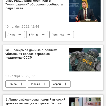
Главу МИД Литвы обвинили в
"уничтожении" обороноспособности
ради Киева
10 ноября 2022, 12:44
Литва
В Литве
Политика
оборона
Украина
Киев
Габриэлюс Ландсбергис
ВС Литвы
ФСБ раскрыла данные о поляках,
убивавших солдат-евреев за
поддержку СССР
10 ноября 2022, 12:10
В мире
Польша
евреи
ФСБ России
В Литве зафиксирован самый высокий
уровень инфляции в странах Балтии