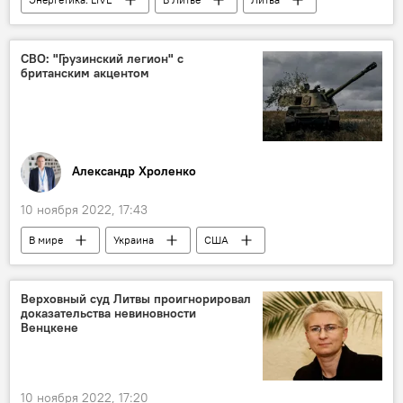
ЛЖД
Железные дороги Литвы
энергетика
электроэнергия
СВО: "Грузинский легион" с
британским акцентом
электричество
Александр Хроленко
10 ноября 2022, 17:43
В мире
Украина
США
НАТО
ВСУ
Верховный суд Литвы проигнорировал
доказательства невиновности
Венцкене
10 ноября 2022, 17:20