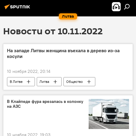
Литва
Новости от 10.11.2022
На западе Литвы женщина въехала в дерево из-за
косули
10 ноября 2022, 20:14
В Литве
Литва
Общество
Происшествия
ДТП
дикие животные
В Клайпеде фура врезалась в колонку
на АЗС
10 ноября 2022, 19:03