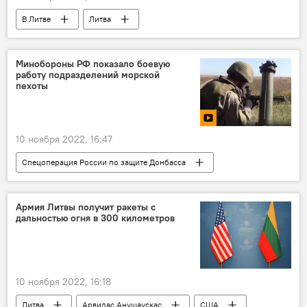
В Литве
Литва
Дело Неринги Венцкене
Неринга Венцкене
Политика
Минобороны РФ показало боевую
работу подразделений морской
пехоты
10 ноября 2022, 16:47
Спецоперация России по защите Донбасса
В мире
Россия
Украина
Минобороны РФ
Армия Литвы получит ракеты с
дальностью огня в 300 километров
10 ноября 2022, 16:18
Литва
Арвидас Анушаускас
США