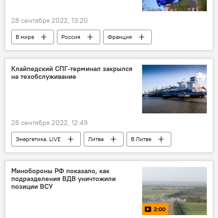
28 сентября 2022, 13:20
В мире
Россия
Франция
Санкции против России на фоне ситуации на Украине
санкции
бедность
Клайпедский СПГ-терминал закрылся
на техобслуживание
28 сентября 2022, 12:49
Энергетика. LIVE
Литва
В Литве
Общество
СПГ-терминал
Клайпедский терминал
Klaipėdos nafta
Минобороны РФ показало, как
подразделения ВДВ уничтожили
позиции ВСУ
2:00