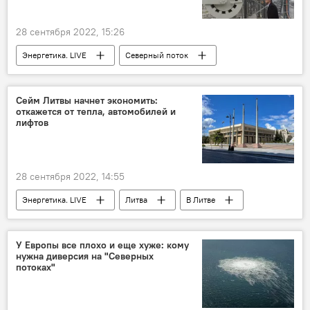
28 сентября 2022, 15:26
Энергетика. LIVE
Северный поток
В мире
Политика
Австрия
Европа
Сейм Литвы начнет экономить:
откажется от тепла, автомобилей и
лифтов
28 сентября 2022, 14:55
Энергетика. LIVE
Литва
В Литве
Общество
Сейм Литвы
экономия
экономия энергии
У Европы все плохо и еще хуже: кому
нужна диверсия на "Северных
потоках"