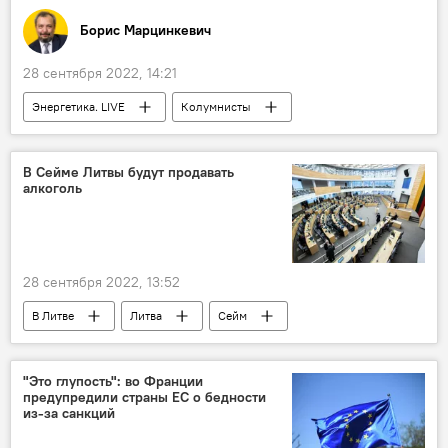
Борис Марцинкевич
28 сентября 2022, 14:21
Энергетика. LIVE
Колумнисты
взрыв
"Северный поток – 2"
Северный поток
Россия
США
В Сейме Литвы будут продавать
алкоголь
Украина
газ
цены на газ
28 сентября 2022, 13:52
В Литве
Литва
Сейм
алкоголь
Рамунас Карбаускис
Общество
Политика
"Это глупость": во Франции
предупредили страны ЕС о бедности
из-за санкций