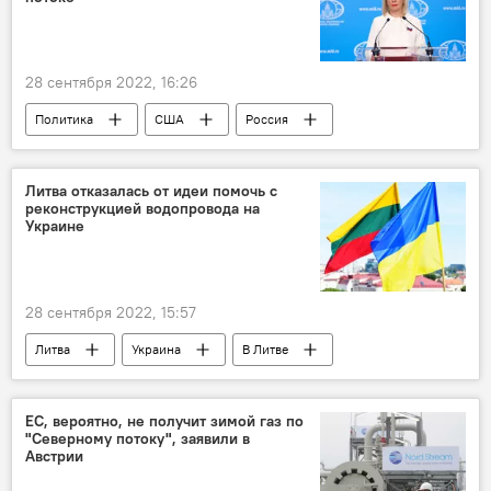
28 сентября 2022, 16:26
Политика
США
Россия
МИД РФ
В России
Джо Байден
Литва отказалась от идеи помочь с
реконструкцией водопровода на
Украине
28 сентября 2022, 15:57
Литва
Украина
В Литве
Экономика
водопровод
вода
ЕС, вероятно, не получит зимой газ по
"Северному потоку", заявили в
Австрии