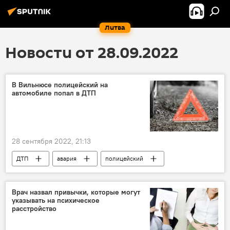
Литва
Новости от 28.09.2022
В Вильнюсе полицейский на
автомобиле попал в ДТП
28 сентября 2022, 21:13
ДТП
авария
полицейский
автомобиль
Литва
В Литве
Происшествия
Врач назвал привычки, которые могут
указывать на психическое
расстройство