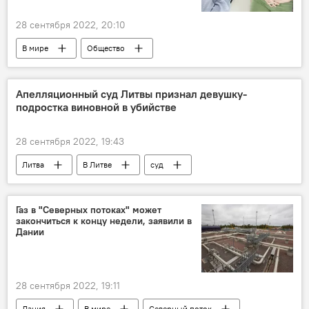
28 сентября 2022, 20:10
В мире
Общество
психическое здоровье
здоровье
Апелляционный суд Литвы признал девушку-
подростка виновной в убийстве
28 сентября 2022, 19:43
Литва
В Литве
суд
убийство
преступление
Происшествия
Общество
Газ в "Северных потоках" может
закончиться к концу недели, заявили в
Дании
28 сентября 2022, 19:11
Дания
В мире
Северный поток