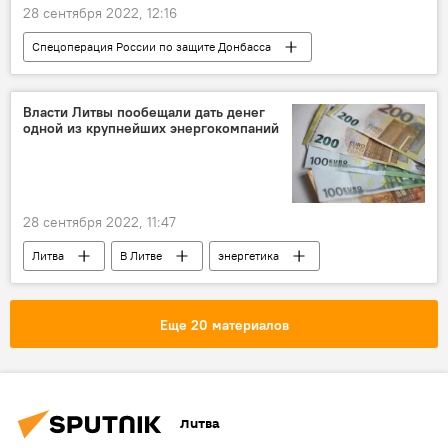
28 сентября 2022, 12:16
Спецоперация России по защите Донбасса
В мире
Украина
Россия
оружие
Минобороны РФ
Власти Литвы пообещали дать денег
одной из крупнейших энергокомпаний
28 сентября 2022, 11:47
Литва
В Литве
энергетика
деньги
Экономика
Энергетика. LIVE
Еще 20 материалов
Литва