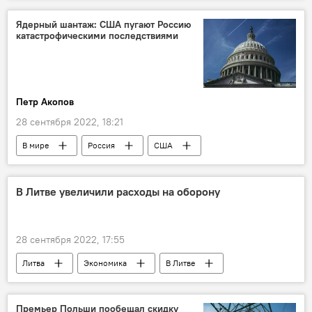
мелкий бизнес
бизнес
Ядерный шантаж: США пугают Россию
катастрофическими последствиями
Петр Акопов
28 сентября 2022, 18:21
В мире
Россия
США
ядерное оружие
Спецоперация России по защите Донбасса
В Литве увеличили расходы на оборону
Украина
28 сентября 2022, 17:55
Литва
Экономика
В Литве
оборона
расходы
Премьер Польши пообещал скидку