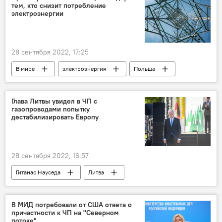
тем, кто снизит потребление
электроэнергии
28 сентября 2022, 17:25
В мире
электроэнергия
Польша
экономия
скидки
Глава Литвы увидел в ЧП с
газопроводами попытку
дестабилизировать Европу
28 сентября 2022, 16:57
Гитанас Науседа
Литва
Северный поток
"Северный поток – 2"
Европа
ЧП
Энергетика. LIVE
В МИД потребовали от США ответа о
причастности к ЧП на "Северном
потоке"