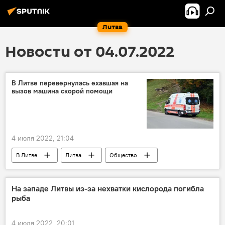
Литва
Новости от 04.07.2022
В Литве перевернулась ехавшая на
вызов машина скорой помощи
4 июля 2022, 21:04
В Литве
Литва
Общество
ДТП
Происшествия
скорая медицинская помощь (СМП)
На западе Литвы из-за нехватки кислорода погибла
рыба
4 июля 2022, 20:01