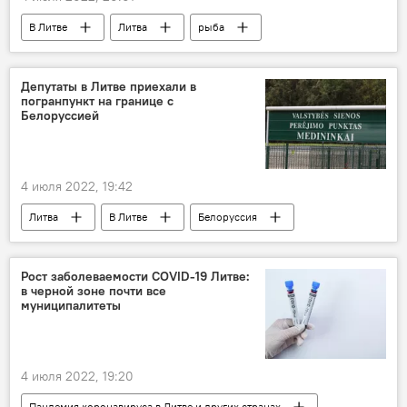
В Литве
Литва
рыба
Департамент охраны окружающей среды
Депутаты в Литве приехали в
погранпункт на границе с
Белоруссией
4 июля 2022, 19:42
Литва
В Литве
Белоруссия
Медининкай
граница
Общество
Рост заболеваемости COVID-19 Литве:
в черной зоне почти все
муниципалитеты
4 июля 2022, 19:20
Пандемия коронавируса в Литве и других странах