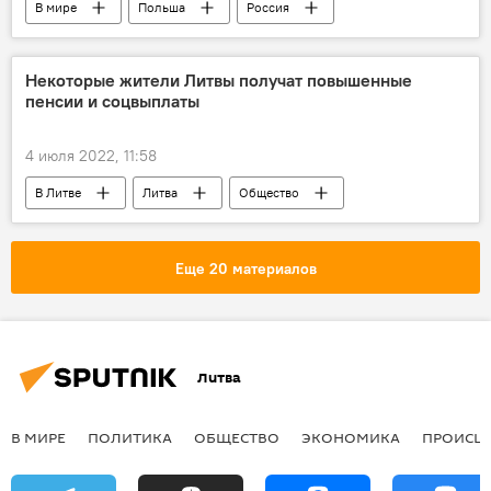
В мире
Польша
Россия
санкции против России
Санкции против России на фоне ситуации на Украине
Некоторые жители Литвы получат повышенные
пенсии и соцвыплаты
4 июля 2022, 11:58
В Литве
Литва
Общество
Экономика
пенсия
пособия
Еще 20 материалов
Литва
В МИРЕ
ПОЛИТИКА
ОБЩЕСТВО
ЭКОНОМИКА
ПРОИСШ