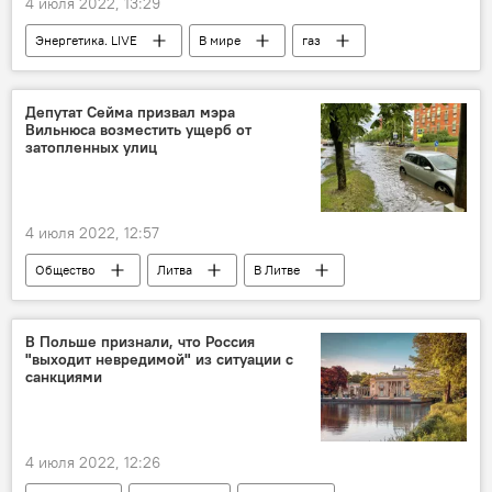
4 июля 2022, 13:29
Энергетика. LIVE
В мире
газ
Германия
ФРГ
Россия
поставки газа
Депутат Сейма призвал мэра
Вильнюса возместить ущерб от
затопленных улиц
4 июля 2022, 12:57
Общество
Литва
В Литве
Вильнюс
Ремигиюс Шимашюс
компенсация
депутат
дождь
В Польше признали, что Россия
"выходит невредимой" из ситуации с
санкциями
4 июля 2022, 12:26