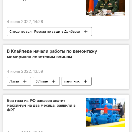
Калининградская область
4 июля 2022, 14:28
Спецоперация России по защите Донбасса
В мире
ЛНР
Сергей Шойгу
Россия
Украина
В Клайпеде начали работы по демонтажу
мемориала советским воинам
4 июля 2022, 13:59
Литва
В Литве
памятник
демонтаж
советский памятник
Политика
Клайпеда
Без газа из РФ запасов хватит
максимум на два месяца, заявили в
Уничтожение советских памятников в Литве
ФРГ