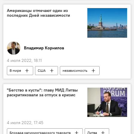
Евросоюз (ЕС)
Молдавия
Американцы отмечают один из
последних Дней независимости
Политика
Владимир Корнилов
4 июля 2022, 18:11
В мире
США
независимость
День независимости
"Бегство в кусты": главу МИД Литвы
раскритиковали за отпуск в кризис
4 июля 2022, 17:45
Блокада калининградского транзита
Литва