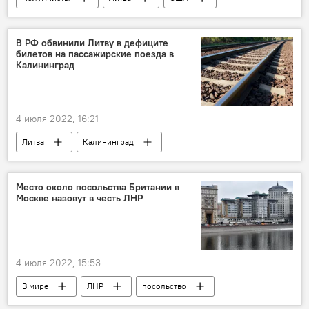
Гитанас Науседа
Энергетика. LIVE
энергетика
В РФ обвинили Литву в дефиците
билетов на пассажирские поезда в
Калининград
4 июля 2022, 16:21
Литва
Калининград
Калининградская область
Россия
Экономика
пассажиры
перевозки
Место около посольства Британии в
Москве назовут в честь ЛНР
билеты
поезд
4 июля 2022, 15:53
В мире
ЛНР
посольство
Великобритания
Россия
Москва