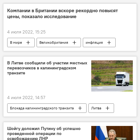
Компании в Британии вскоре рекордно повысят
цены, показало исследование
4 июля 2022, 15:25
В мире
Великобритания
инфляция
цены
В Литве сообщили об участии местных
перевозчиков в калининградском
транзите
4 июля 2022, 14:57
Блокада калининградского транзита
Литва
В Литве
грузоперевозки
перевозчики
Экономика
транзит
Шойгу доложил Путину об успешно
проведенной операции по
Россия
Калининград
освобождению ЛНР