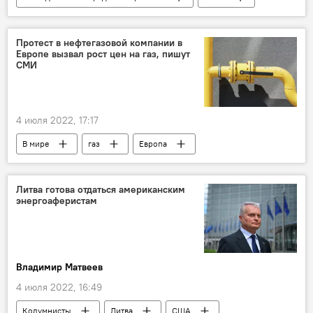
В Литве
Политика
Габриэлюс Ландсбергис
Россия
Протест в нефтегазовой компании в
Европе вызвал рост цен на газ, пишут
отпуск
Калининград
СМИ
Саулюс Сквернялис
Гинтаутас Палуцкас
Агне Ширинскене
4 июля 2022, 17:17
В мире
газ
Европа
рост цен
забастовка
Литва готова отдаться американским
энергоаферистам
Владимир Матвеев
4 июля 2022, 16:49
Колумнисты
Литва
США