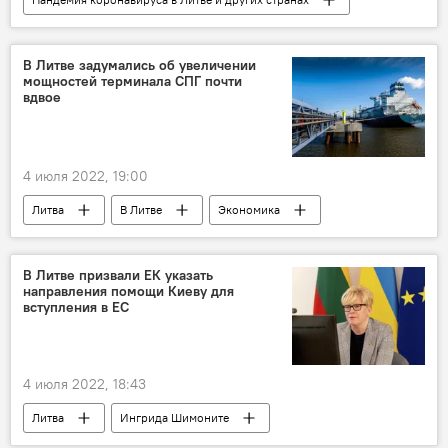
коронавирус
Литва
В Литве
Общество
В Литве задумались об увеличении
мощностей терминала СПГ почти
вдвое
4 июля 2022, 19:00
Литва
В Литве
Экономика
Клайпедский терминал
СПГ
В Литве призвали ЕК указать
направления помощи Киеву для
вступления в ЕС
4 июля 2022, 18:43
Литва
Ингрида Шимоните
Еврокомиссия (ЕК)
Украина