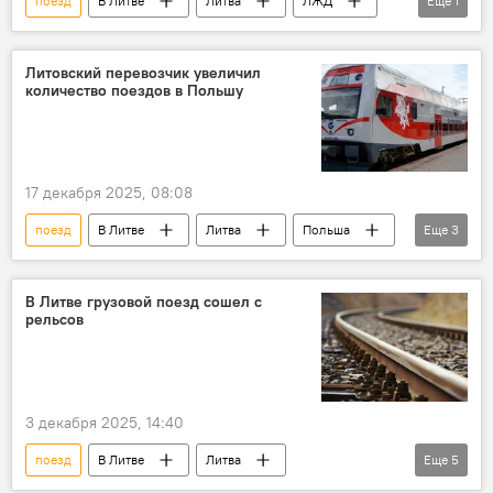
поезд
В Литве
Литва
ЛЖД
Еще
1
Общество
Литовский перевозчик увеличил
количество поездов в Польшу
17 декабря 2025, 08:08
поезд
В Литве
Литва
Польша
Еще
3
железная дорога
поездка
ЛЖД
В Литве грузовой поезд сошел с
рельсов
3 декабря 2025, 14:40
поезд
В Литве
Литва
Еще
5
"Литовские железные дороги"