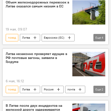
железная дорога
Объем железнодорожных перевозок в
Литве оказался самым низким в ЕС
19 мая, 09:07
поезд
Литва
Евросоюз (ЕС)
Еще
4
железная дорога
перевозки
перевозка пассажиров
пассажиропоток
Литва незаконно проверяет идущие в
РФ почтовые вагоны, заявили в
Госдуме
6 мая, 16:12
поезд
Литва
Россия
почта
Еще
2
Блокада калининградского транзита
Госдума РФ
В Литве после двух инцидентов на
железной дороге задерживаются