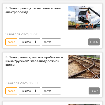
железная дорога
железные дороги
В Литве проводят испытания нового
электропоезда
Происшествия
происшествие
17 ноября 2025, 13:26
поезд
В Литве
Литва
Еще
5
железная дорога
"Литовские железные дороги"
В Литве решили, что все проблемы –
из-за "русской" железнодорожной
Министерство транспорта и коммуникаций
колеи
Общество
перевозки
8 ноября 2025, 18:00
поезд
В Литве
Литва
Еще
7
железные дороги
железная дорога
Сейм Литвы
транзит грузов