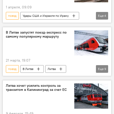
1 апреля, 09:09
поезд
Удары США и Израиля по Ирану
Еще
4
В Литве
Литва
Правительство Литвы
В Литве запустят поезд-экспресс по
самому популярному маршруту
Борьба с ростом цен на топливо в Литве
21 марта, 19:07
поезд
В Литве
Литва
Еще
9
железная дорога
поездка
ЛЖД
перевозка пассажиров
перевозка
Литва хочет усилить контроль за
транзитом в Калининград за счет ЕС
общественный транспорт
"Литовские железные дороги"
Вильнюс
Каунас
9 февраля, 15:49