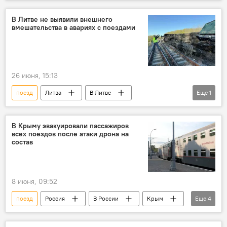
железная дорога
"Литовские железные дороги"
В Литве не выявили внешнего
вмешательства в авариях с поездами
Министерство транспорта и коммуникаций
Общество
перевозки
26 июня, 15:13
поезд
Литва
В Литве
Еще
1
Аварии на железной дороге в Литве
В Крыму эвакуировали пассажиров
всех поездов после атаки дрона на
состав
8 июня, 09:52
поезд
Россия
В России
Крым
Еще
4
ВСУ
дрон
Общество