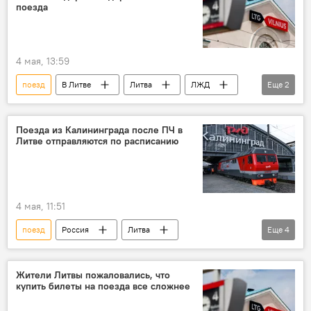
поезда
4 мая, 13:59
поезд
В Литве
Литва
ЛЖД
Еще
2
Железные дороги Литвы
Аварии на железной дороге в Литве
Поезда из Калининграда после ПЧ в
Литве отправляются по расписанию
4 мая, 11:51
поезд
Россия
Литва
Еще
4
Калининград
железная дорога
Общество
Жители Литвы пожаловались, что
купить билеты на поезда все сложнее
Аварии на железной дороге в Литве