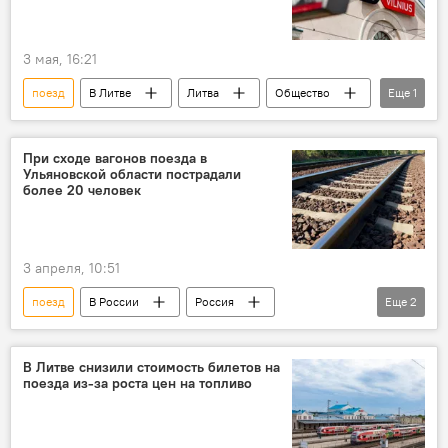
3 мая, 16:21
поезд
В Литве
Литва
Общество
Еще
1
Борьба с ростом цен на топливо в Литве
При сходе вагонов поезда в
Ульяновской области пострадали
более 20 человек
3 апреля, 10:51
поезд
В России
Россия
Еще
2
Происшествия
Общество
В Литве снизили стоимость билетов на
поезда из‑за роста цен на топливо