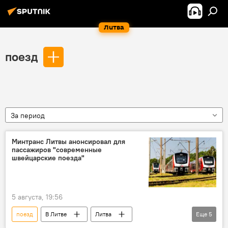
Литва
поезд
За период
Минтранс Литвы анонсировал для
пассажиров "современные
швейцарские поезда"
5 августа, 19:56
поезд
В Литве
Литва
Еще
5