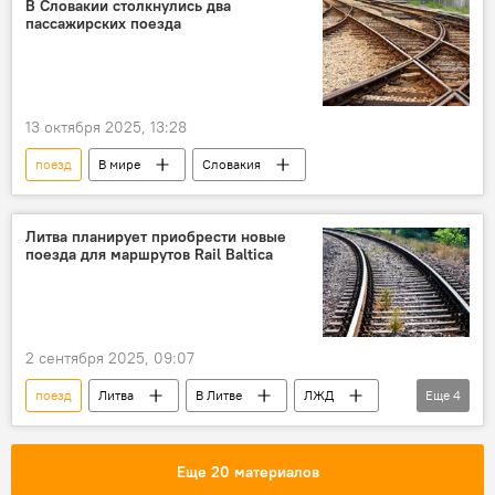
В Словакии столкнулись два
пассажирских поезда
перевозки
перевалка грузов
Rail Baltica
13 октября 2025, 13:28
поезд
В мире
Словакия
Литва планирует приобрести новые
поезда для маршрутов Rail Baltica
2 сентября 2025, 09:07
поезд
Литва
В Литве
ЛЖД
Еще
4
"Литовские железные дороги"
Rail Baltica
Строительство Rail Baltica
Еще 20 материалов
Министерство транспорта и сообщений Литвы