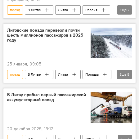
поезд
В Литве
Литва
Россия
Еще
7
Калининград
Калининградская область
транзит
контроль
проверка
Литовские поезда перевезли почти
шесть миллионов пассажиров в 2025
МВД Литвы
Владислав Кондратович
году
25 января, 09:05
поезд
В Литве
Литва
Польша
Еще
8
железная дорога
поездка
ЛЖД
перевозка пассажиров
В Литву прибыл первый пассажирский
аккумуляторный поезд
общественный транспорт
Общество
Министерство транспорта
"Литовские железные дороги"
20 декабря 2025, 13:12