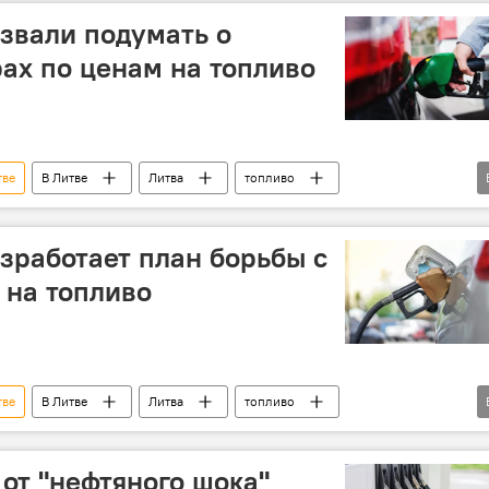
звали подумать о
ах по ценам на топливо
тве
В Литве
Литва
топливо
рост цен
работает план борьбы с
 на топливо
тве
В Литве
Литва
топливо
финансы
Политика
 от "нефтяного шока"