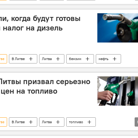
(ЕС)
рост цен
бензин
и, когда будут готовы
 налог на дизель
тве
В Литве
Литва
бензин
нефть
Литвы призвал серьезно
 цен на топливо
тве
В Литве
Литва
топливо
 топливо
Минэнерго
рост цен
топливо