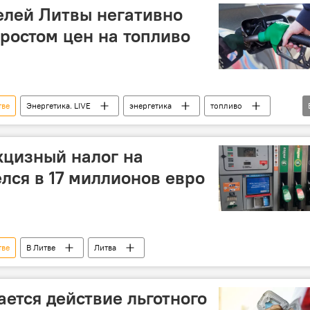
елей Литвы негативно
 ростом цен на топливо
тве
Энергетика. LIVE
энергетика
топливо
номика
рост цен
опрос
Общество
кцизный налог на
лся в 17 миллионов евро
тве
В Литве
Литва
ается действие льготного