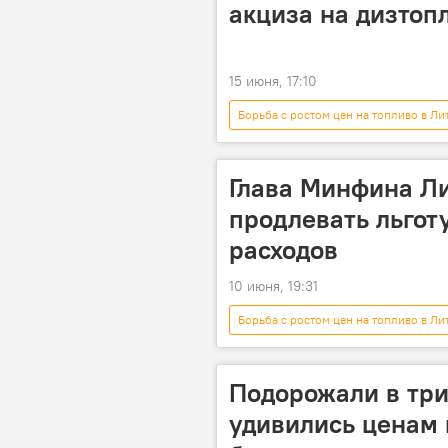
акциза на дизтоп
15 июня, 17:10
Борьба с ростом цен на топливо в Ли
Глава Минфина Л
продлевать льготу
расходов
10 июня, 19:31
Борьба с ростом цен на топливо в Ли
Криступас Вайтекунас
топл
дизель
налоги
акц
Подорожали в три
удивились ценам