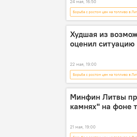
24 мая, 16:50
Борьба с ростом цен на топливо в Ли
СПГ
Худшая из возмо
оценил ситуацию 
22 мая, 19:00
Борьба с ростом цен на топливо в Ли
Криступас Вайтекунас
Евро
Удары США и Израиля по Ирану
Минфин Литвы пр
камнях" на фоне 
21 мая, 19:00