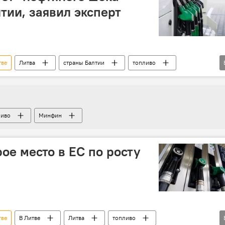
тии, заявил эксперт
тве
Литва
страны Балтии
топливо
рост цен
инфляция
ливо
Минфин
ое место в ЕС по росту
тве
В Литве
Литва
топливо