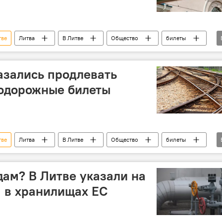
тве
Литва
В Литве
Общество
билеты
азались продлевать
нодорожные билеты
тве
Литва
В Литве
Общество
билеты
лезная дорога
дам? В Литве указали на
а в хранилищах ЕС