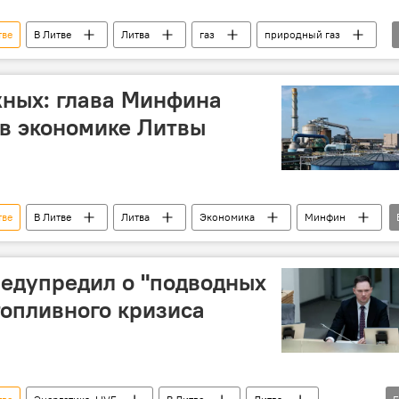
тве
В Литве
Литва
газ
природный газ
жных: глава Минфина
в экономике Литвы
тве
В Литве
Литва
Экономика
Минфин
союз (ЕС)
финансы
едупредил о "подводных
топливного кризиса