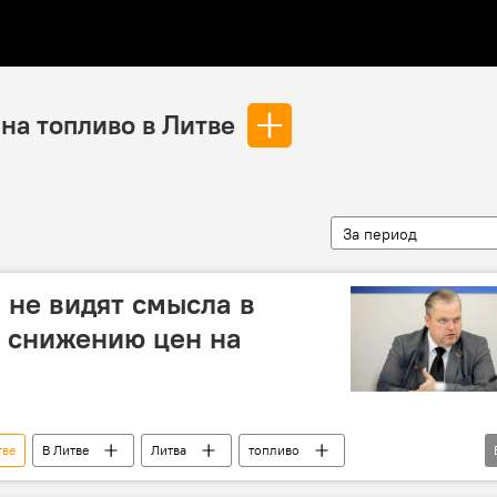
 на топливо в Литве
За период
не видят смысла в
 снижению цен на
тве
В Литве
Литва
топливо
финансы
налоги