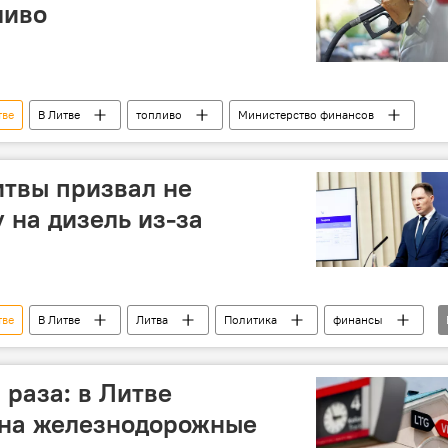
ливо
тве
В Литве
топливо
Министерство финансов
итвы призвал не
 на дизель из-за
тве
В Литве
Литва
Политика
финансы
иво
дизельное топливо
цены на топливо
из
 раза: в Литве
 на железнодорожные