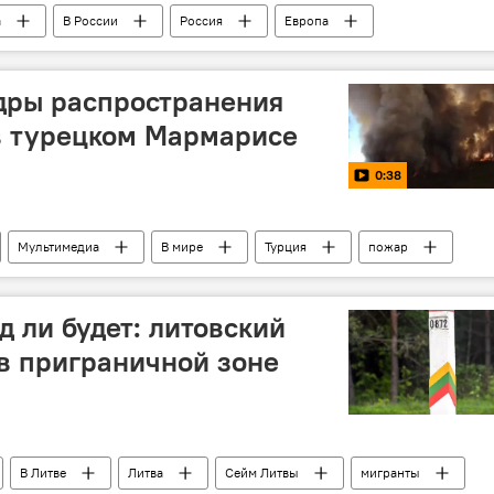
а
В России
Россия
Европа
нергетика
Калининград
дры распространения
в турецком Мармарисе
0:38
Мультимедиа
В мире
Турция
пожар
д ли будет: литовский
в приграничной зоне
В Литве
Литва
Сейм Литвы
мигранты