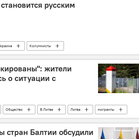
становится русским
Украина
Колумнисты
кированы": жители
ь о ситуации с
Общество
В Литве
Литва
мигранты
 стран Балтии обсудили