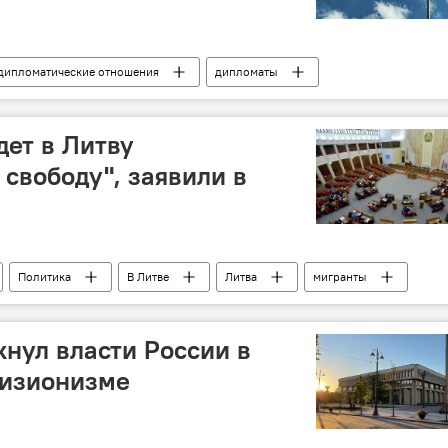
дипломатические отношения
дипломаты
дет в Литву
 свободу", заявили в
Политика
В Литве
Литва
мигранты
овская
нул власти России в
визионизме