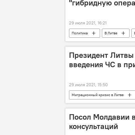
"гибридную опер
29 июля 2021, 16:21
Политика
В Литве
Латвия
Эстония
Президент Литвы
введения ЧС в пр
29 июля 2021, 15:50
Миграционный кризис в Литве
Гитанас Науседа
Посол Молдавии в
консультаций