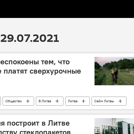
29.07.2021
еспокоены тем, что
 платят сверхурочные
Общество
В Литве
Литва
Сейм Литвы
пограничная служба
пограничники
МВД Литвы
вы (СДПЛ)
я построит в Литве
дству стеклопакетов