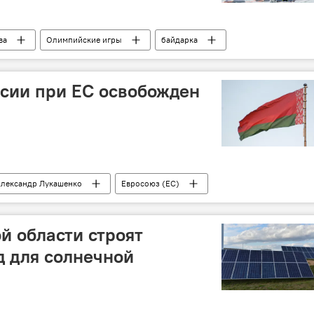
ва
Олимпийские игры
байдарка
сии при ЕС освобожден
лександр Лукашенко
Евросоюз (ЕС)
й области строят
 для солнечной