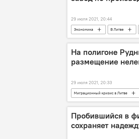
29 июля 2021, 20:44
Экономика
В Литве
На полигоне Рудн
размещение неле
29 июля 2021, 20:33
Миграционный кризис в Литве
мигранты
Пробившийся в ф
сохраняет надежд