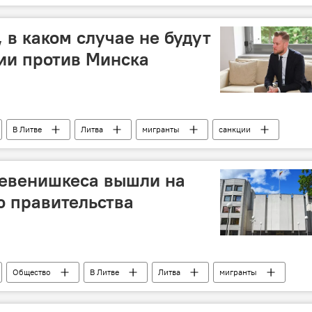
 в каком случае не будут
ии против Минска
В Литве
Литва
мигранты
санкции
оруссия
Ситуация после выборов президента Белоруссии
Девенишкеса вышли на
ю правительства
Общество
В Литве
Литва
мигранты