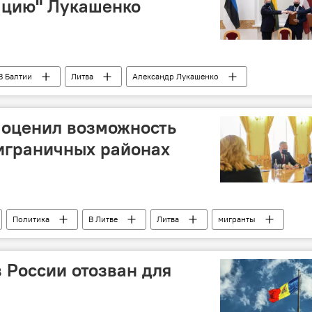
ацию" Лукашенко
В Балтии
Литва
Александр Лукашенко
 оценил возможность
играничных районах
Политика
В Литве
Литва
мигранты
 России отозван для