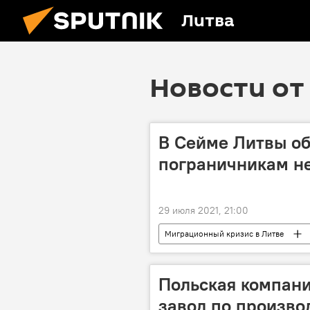
Литва
Новости от 
В Сейме Литвы об
пограничникам не
29 июля 2021, 21:00
Миграционный кризис в Литве
мигранты
Государственная 
Социал-демократическая партия Лит
Польская компани
завод по произво