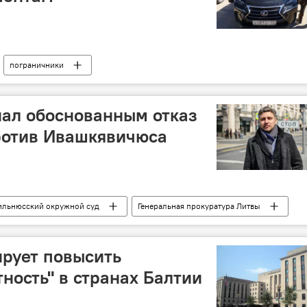
пограничники
нал обоснованным отказ
ротив Ивашкявичюса
ильнюсский окружной суд
Генеральная прокуратура Литвы
вские партизаны"
рует повысить
ность" в странах Балтии