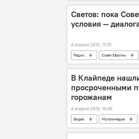
Литва
Латвия
Эсто
Светов: пока Сов
условия — диалога
4 апреля 2019, 17:10
Радио
Совет Европы
В Клайпеде нашли
просроченными п
горожанам
4 апреля 2019, 16:45
Видео
Мультимедиа