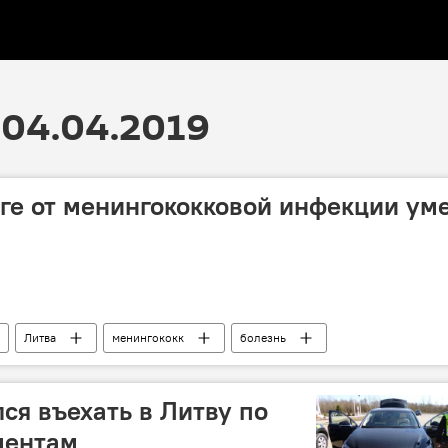
04.04.2019
уге от менингококковой инфекции ум
Литва
менингококк
болезнь
ся въехать в Литву по
ментам