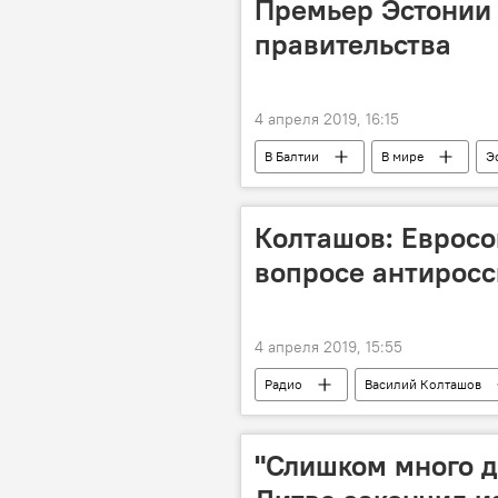
Премьер Эстонии 
правительства
4 апреля 2019, 16:15
В Балтии
В мире
Э
Колташов: Евросою
вопросе антиросс
4 апреля 2019, 15:55
Радио
Василий Колташов
"Слишком много др