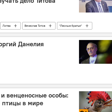
зучать дело Титова
Литва
Вячеслав Титов
"Лесные братья"
ячеслава Титова
оргий Данелия
 и венценосные особы:
 птицы в мире