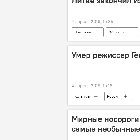
Литве закончил и
4 апреля 2019, 15:35
Политика
Общество
Скандал вокруг депутата Клайпеды В
Умер режиссер Ге
4 апреля 2019, 15:16
Культура
Россия
Мирные носороги
самые необычные