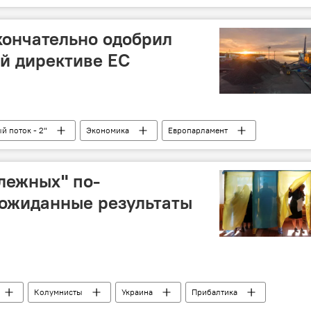
кончательно одобрил
ой директиве ЕС
й поток - 2"
Экономика
Европарламент
етика. LIVE
лежных" по-
еожиданные результаты
Колумнисты
Украина
Прибалтика