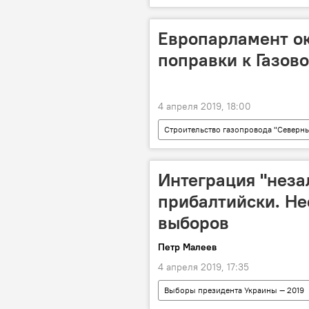
Европарламент о
поправки к Газов
4 апреля 2019, 18:00
Строительство газопровода "Северны
"Северный поток – 2"
Энерг
Интеграция "неза
прибалтийски. Н
выборов
Петр Малеев
4 апреля 2019, 17:35
Выборы президента Украины — 2019