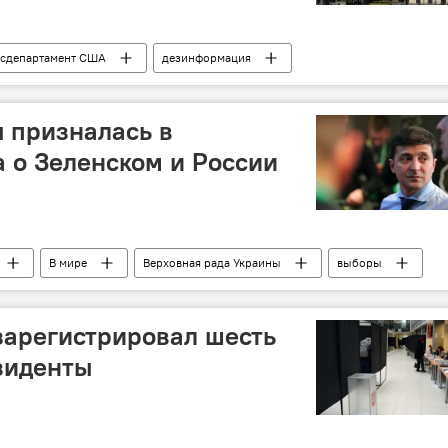
осдепартамент США
дезинформация
 призналась в
 о Зеленском и России
В мире
Верховная рада Украины
выборы
зарегистрировал шесть
зиденты