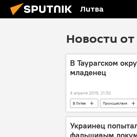
Литва
Новости от 
В Таурагском окр
младенец
4 апреля 2019, 21:50
В Литве
Происшествия
Украинец попытал
фальшивым доку