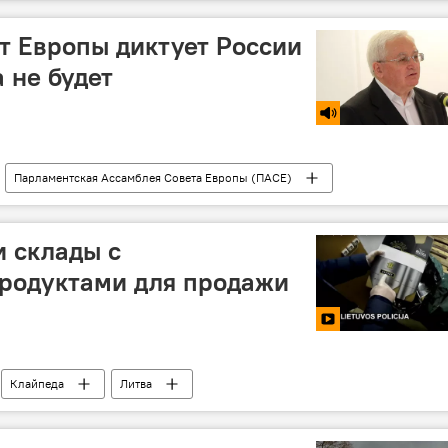
ния
ет Европы диктует России
 не будет
Парламентская Ассамблея Совета Европы (ПАСЕ)
 склады с
родуктами для продажи
Клайпеда
Литва