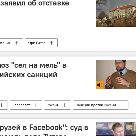
заявил об отставке
стония
Юри Ратас
з "сел на мель" в
ийских санкций
Евросовет
Россия
Санкции против России
узей в Facebook": суд в