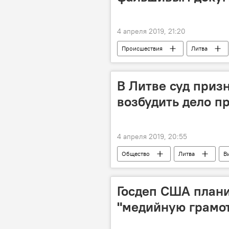
4 апреля 2019, 21:20
Происшествия
Литва
В Литве суд приз
возбудить дело п
4 апреля 2019, 20:55
Общество
Литва
В
Марюс Ивашкявичюс
"лито
Госдеп США плани
"медийную грамот