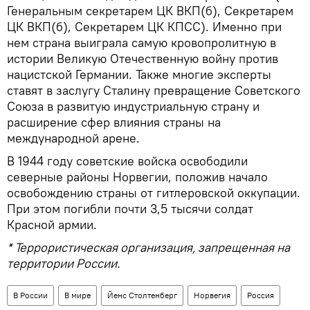
Генеральным секретарем ЦК ВКП(б), Секретарем
ЦК ВКП(б), Секретарем ЦК КПСС). Именно при
нем страна выиграла самую кровопролитную в
истории Великую Отечественную войну против
нацистской Германии. Также многие эксперты
ставят в заслугу Сталину превращение Советского
Союза в развитую индустриальную страну и
расширение сфер влияния страны на
международной арене.
В 1944 году советские войска освободили
северные районы Норвегии, положив начало
освобождению страны от гитлеровской оккупации.
При этом погибли почти 3,5 тысячи солдат
Красной армии.
* Террористическая организация, запрещенная на
территории России.
В России
В мире
Йенс Столтенберг
Норвегия
Россия