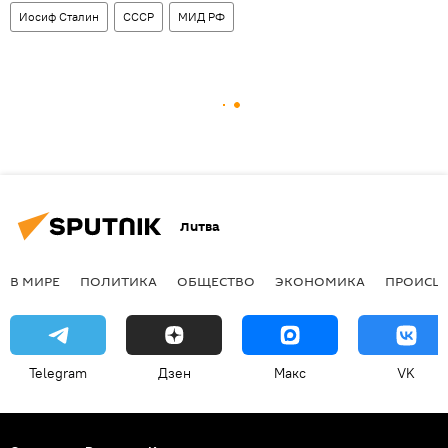
Иосиф Сталин
СССР
МИД РФ
Литва
В МИРЕ
ПОЛИТИКА
ОБЩЕСТВО
ЭКОНОМИКА
ПРОИСШ
Telegram
Дзен
Макс
VK