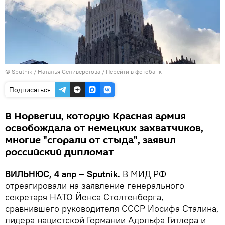
© Sputnik / Наталья Селиверстова
/
Перейти в фотобанк
Подписаться
В Норвегии, которую Красная армия
освобождала от немецких захватчиков,
многие "сгорали от стыда", заявил
российский дипломат
ВИЛЬНЮС, 4 апр – Sputnik.
В МИД РФ
отреагировали на заявление генерального
секретаря НАТО Йенса Столтенберга,
сравнившего руководителя СССР Иосифа Сталина,
лидера нацистской Германии Адольфа Гитлера и