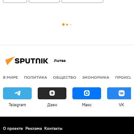
Литва
В МИРЕ
ПОЛИТИКА
ОБЩЕСТВО
ЭКОНОМИКА
ПРОИСШ
Telegram
Дзен
Макс
VK
О проекте
Реклама
Контакты