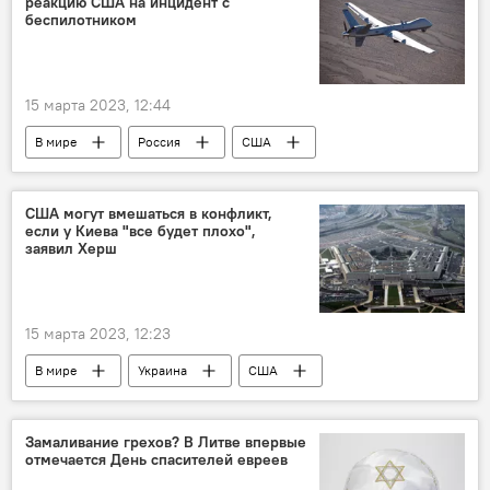
реакцию США на инцидент с
беспилотником
15 марта 2023, 12:44
В мире
Россия
США
США могут вмешаться в конфликт,
если у Киева "все будет плохо",
заявил Херш
15 марта 2023, 12:23
В мире
Украина
США
Россия
Киев
Замаливание грехов? В Литве впервые
отмечается День спасителей евреев