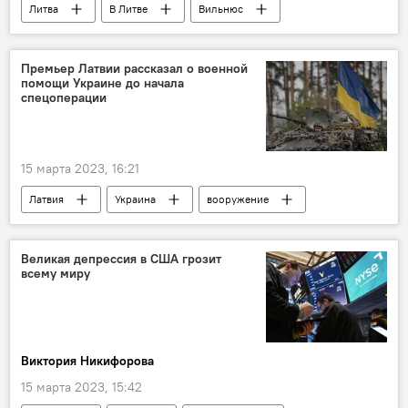
Литва
В Литве
Вильнюс
Сейм
Премьер Латвии рассказал о военной
помощи Украине до начала
спецоперации
15 марта 2023, 16:21
Латвия
Украина
вооружение
В мире
Великая депрессия в США грозит
всему миру
Виктория Никифорова
15 марта 2023, 15:42