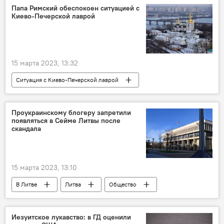
соревнования
Папа Римский обеспокоен ситуацией с
Киево-Печерской лаврой
15 марта 2023, 13:32
Ситуация с Киево-Печерской лаврой
Украина
православие
православные
Проукраинскому блогеру запретили
появляться в Сейме Литвы после
скандала
15 марта 2023, 13:10
В Литве
Литва
Общество
Сейм
Иезуитское лукавство: в ГД оценили