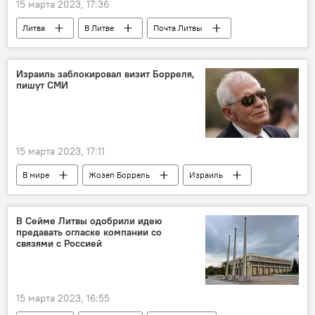
15 марта 2023, 17:36
Литва
В Литве
Почта Литвы
санкции
Санкции против России на фоне ситуации на Украине
Израиль заблокировал визит Борреля,
пишут СМИ
Латвия
Общество
Россия
15 марта 2023, 17:11
В мире
Жозеп Боррель
Израиль
В Сейме Литвы одобрили идею
предавать огласке компании со
связями с Россией
15 марта 2023, 16:55