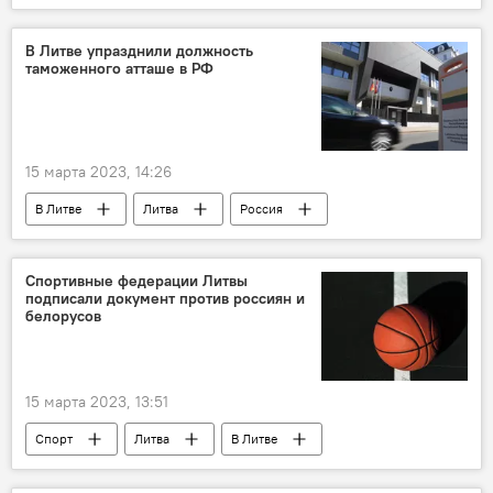
В мире
Россия
Украина
Минобороны РФ
В Литве упразднили должность
таможенного атташе в РФ
15 марта 2023, 14:26
В Литве
Литва
Россия
Украина
Великобритания
Экономика
Спортивные федерации Литвы
подписали документ против россиян и
белорусов
15 марта 2023, 13:51
Спорт
Литва
В Литве
Россия
Белоруссия
спортсмены