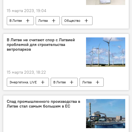
15 марта 2023, 19:04
В Литве
Литва
Общество
Происшествия
полиция Литвы
Муниципальные выборы в Литве – 2023
В Литве не считают спор с Латвией
проблемой для строительства
ветропарков
15 марта 2023, 18:22
Энергетика. LIVE
В Литве
Литва
энергетика
Латвия
Спад промышленного производства в
Литве стал самым большим в ЕС