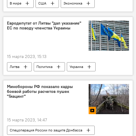
В мире
США
Экономика
деньги
Евродепутат от Литвы "дал указание"
ЕС по поводу членства Украины
15 марта 2023, 15:13
Литва
Политика
Украина
Киев
НАТО
членство
членство в ЕС
Минобороны РФ показало кадры
боевой работы расчетов пушек
"Гиацинт"
15 марта 2023, 14:47
Спецоперация России по защите Донбасса