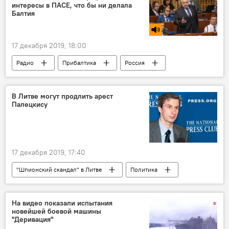
интересы в ПАСЕ, что бы ни делала
Балтия
17 декабря 2019, 18:00
Радио
Прибалтика
Россия
Парламентская Ассамблея Совета Европы (ПАСЕ)
Возвращение России в ПАСЕ
В Литве могут продлить арест
Палецкису
17 декабря 2019, 17:40
"Шпионский скандал" в Литве
Политика
Литва
Альгирдас Палецкис
На видео показали испытания
новейшей боевой машины
"Деривация"