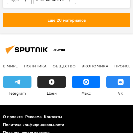
"Нафтогаз Украины"
Украина
США
Еще 20 материалов
Литва
В МИРЕ
ПОЛИТИКА
ОБЩЕСТВО
ЭКОНОМИКА
ПРОИСШ
Telegram
Дзен
Макс
VK
О проекте
Реклама
Контакты
Политика конфиденциальности
Правила использования