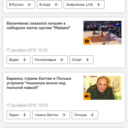
В России
В мире
Энергетика. LIVE
Россия
Украина
газ
Валанчюнас оказался лучшим в
победном матче против "Майами"
17 декабря 2019, 15:25
Видео
Мультимедиа
Спорт
Литва
Майами
Баранец: страны Балтии и Польша
устроили "мышиную возню под
пыльной лавкой"
17 декабря 2019, 15:00
Радио
страны Балтии
Польша
НАТО