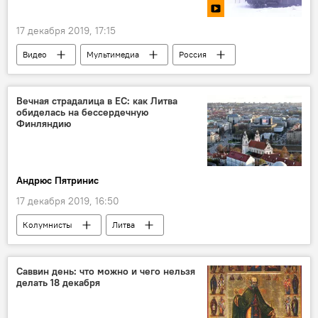
17 декабря 2019, 17:15
Видео
Мультимедиа
Россия
Вечная страдалица в ЕС: как Литва
обиделась на бессердечную
Финляндию
Андрюс Пятринис
17 декабря 2019, 16:50
Колумнисты
Литва
Гитанас Науседа
Финляндия
Евросоюз (ЕС)
Саввин день: что можно и чего нельзя
делать 18 декабря