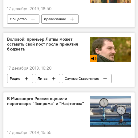
17 декабря 2019, 16:50
Общество
православие
православные
приметы
традиции
народные традиции
Воловой: премьер Литвы может
оставить свой пост после принятия
бюджета
17 декабря 2019, 16:20
Радио
Литва
Саулюс Сквернялис
правительство
В Минэнерго России оценили
переговоры "Газпрома" и "Нафтогаза"
17 декабря 2019, 15:55