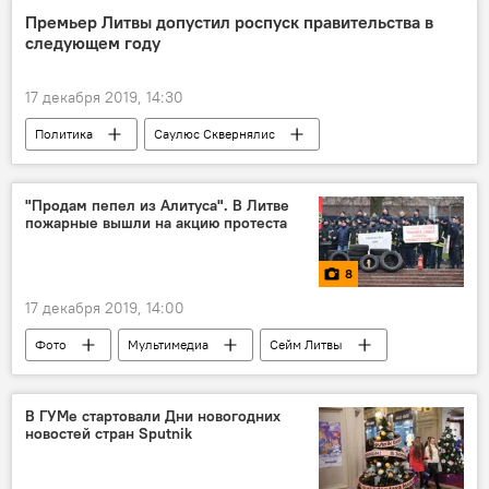
Премьер Литвы допустил роспуск правительства в
следующем году
17 декабря 2019, 14:30
Политика
Саулюс Сквернялис
Правительство Литвы
Рамунас Карбаускис
"Продам пепел из Алитуса". В Литве
пожарные вышли на акцию протеста
8
17 декабря 2019, 14:00
Фото
Мультимедиа
Сейм Литвы
бюджет
Национальное объединение профсоюзов должностных лиц (NPPSS)
В ГУМе стартовали Дни новогодних
новостей стран Sputnik
Пожар на заводе по переработке шин в Алитусе
Вильнюс