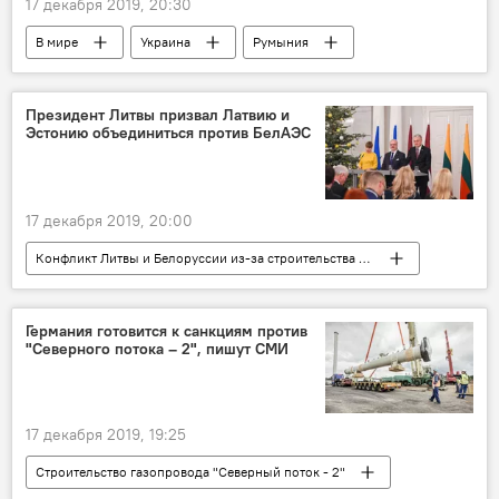
17 декабря 2019, 20:30
В мире
Украина
Румыния
Молдавия
Президент Литвы призвал Латвию и
Эстонию объединиться против БелАЭС
17 декабря 2019, 20:00
Конфликт Литвы и Белоруссии из-за строительства АЭС
Политика
В Балтии
В мире
Литва
Латвия
Эстония
Германия готовится к санкциям против
"Северного потока – 2", пишут СМИ
БелАЭС
Энергетика. LIVE
17 декабря 2019, 19:25
Строительство газопровода "Северный поток - 2"