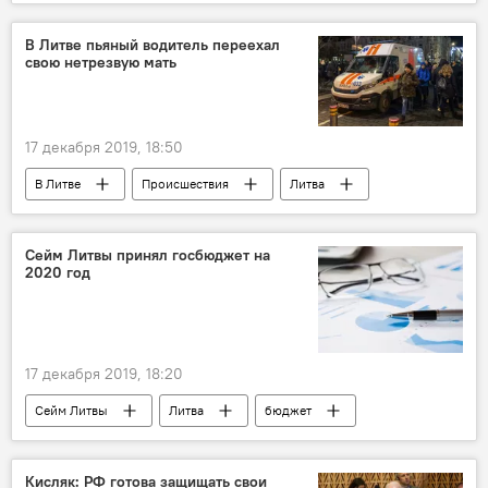
В мире
Энергетика. LIVE
Германия
США
санкции
Северный поток-2
В Литве пьяный водитель переехал
свою нетрезвую мать
17 декабря 2019, 18:50
В Литве
Происшествия
Литва
ДТП
пьяный водитель
Сейм Литвы принял госбюджет на
2020 год
17 декабря 2019, 18:20
Сейм Литвы
Литва
бюджет
Экономика
Кисляк: РФ готова защищать свои