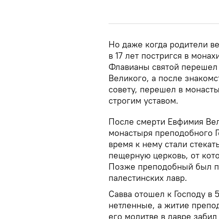
Но даже когда родители ве
в 17 лет постригся в монах
Флавианы святой перешел 
Великого, а после знакомс
совету, перешел в монаст
строгим уставом.
После смерти Евфимия Вел
монастыря преподобного Г
время к нему стали стекат
пещерную церковь, от кот
Позже преподобный был п
палестинских лавр.
Савва отошел к Господу в 
нетленные, а житие препо
его молитве в лавре забил