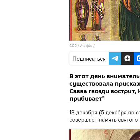
CC0
/
Alekjds
/
Подписаться
В этот день вниматель
существовала присказк
Савва гвозди вострит,
прибивает"
18 декабря (5 декабря по 
совершает память святого