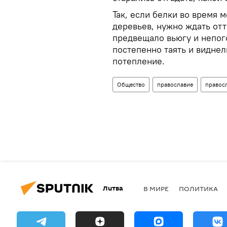
Так, если белки во время 
деревьев, нужно ждать отт
предвещало вьюгу и непого
постепенно таять и видне
потепление.
Общество
православие
правос
Литва
В МИРЕ
ПОЛИТИКА