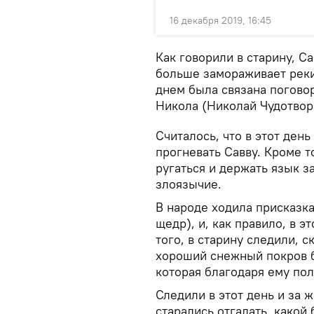
16 декабря 2019, 16:45
Как говорили в старину, С
больше замораживает реки,
днем была связана поговор
Никола (Николай Чудотвор
Считалось, что в этот ден
прогневать Савву. Кроме т
ругаться и держать язык за
злоязычие.
В народе ходила присказка,
щедр), и, как правило, в 
того, в старину следили, с
хороший снежный покров 
которая благодаря ему пол
Следили в этот день и за 
старались отгадать, какой