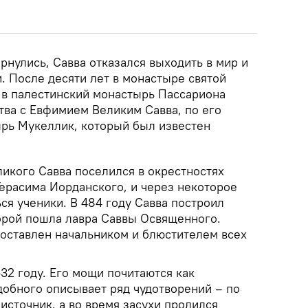
рнулись, Савва отказался выходить в мир и
и. После десяти лет в монастыре святой
в палестинский монастырь Пассариона
тва с Евфимием Великим Савва, по его
ырь Мукеллик, который был известен
икого Савва поселился в окрестностях
ерасима Иорданского, и через некоторое
ься ученики. В 484 году Савва построил
орой пошла лавра Саввы Освященного.
оставлен начальником и блюстителем всех
532 году. Его мощи почитаются как
добного описывает ряд чудотворений – по
 источник, а во время засухи пролился