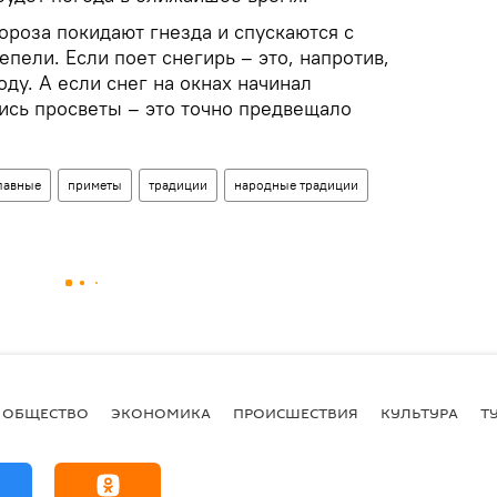
мороза покидают гнезда и спускаются с
епели. Если поет снегирь – это, напротив,
ду. А если снег на окнах начинал
лись просветы – это точно предвещало
лавные
приметы
традиции
народные традиции
ОБЩЕСТВО
ЭКОНОМИКА
ПРОИСШЕСТВИЯ
КУЛЬТУРА
Т