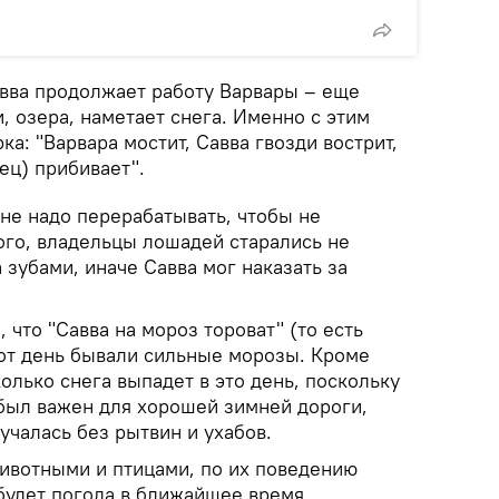
авва продолжает работу Варвары – еще
 озера, наметает снега. Именно с этим
ка: "Варвара мостит, Савва гвозди вострит,
ец) прибивает".
ь не надо перерабатывать, чтобы не
ого, владельцы лошадей старались не
 зубами, иначе Савва мог наказать за
 что "Савва на мороз тороват" (то есть
этот день бывали сильные морозы. Кроме
колько снега выпадет в это день, поскольку
был важен для хорошей зимней дороги,
учалась без рытвин и ухабов.
животными и птицами, по их поведению
 будет погода в ближайшее время.