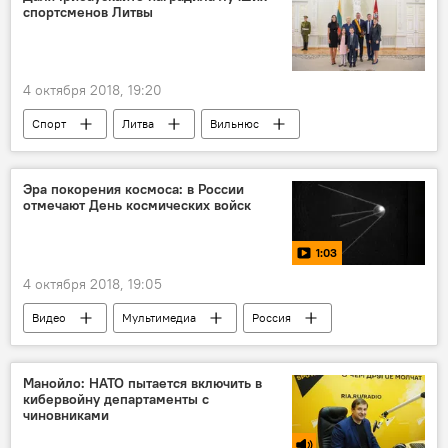
спортсменов Литвы
4 октября 2018, 19:20
Спорт
Литва
Вильнюс
Даля Грибаускайте
"Жальгирис"
Эра покорения космоса: в России
отмечают День космических войск
1:03
4 октября 2018, 19:05
Видео
Мультимедиа
Россия
космос
Манойло: НАТО пытается включить в
кибервойну департаменты с
чиновниками