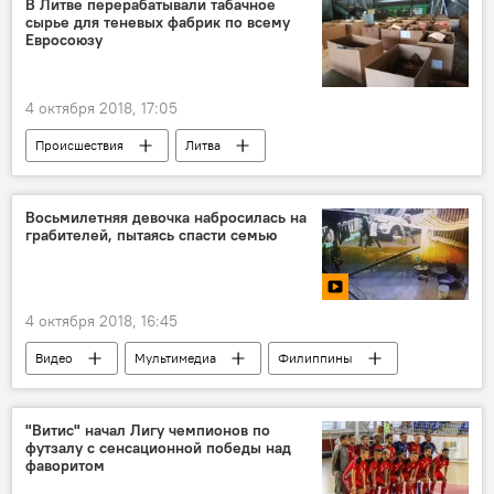
В Литве перерабатывали табачное
сырье для теневых фабрик по всему
Евросоюзу
4 октября 2018, 17:05
Происшествия
Литва
табачные изделия
Восьмилетняя девочка набросилась на
грабителей, пытаясь спасти семью
4 октября 2018, 16:45
Видео
Мультимедиа
Филиппины
ребенок
происшествие
грабитель
"Витис" начал Лигу чемпионов по
футзалу с сенсационной победы над
фаворитом