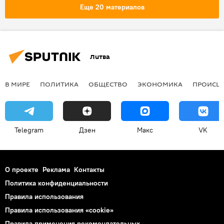
Адольфас Раманаускас-Ванагас
Еще 20 материалов
МИД России
"Лесные братья"
Литва
В МИРЕ
ПОЛИТИКА
ОБЩЕСТВО
ЭКОНОМИКА
ПРОИСШ
Telegram
Дзен
Макс
VK
О проекте
Реклама
Контакты
Политика конфиденциальности
Правила использования
Правила использования «cookie»
Правила применения рекомендательных