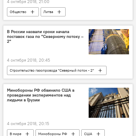
4 октября 2018, 21:00
Общество
Литва
Саулюс Сквернялис
Правительство Литвы
СМИ
журналисты
В России назвали сроки начала
поставок газа по "Северному потоку –
2"
4 октября 2018, 20:45
Строительство газопровода "Северный поток - 2"
В мире
"Газпром"
"Северный поток – 2"
Минобороны РФ обвинило США в
проведении экспериментов над
людьми в Грузии
4 октября 2018, 20:15
В мире
Минобороны РФ
США