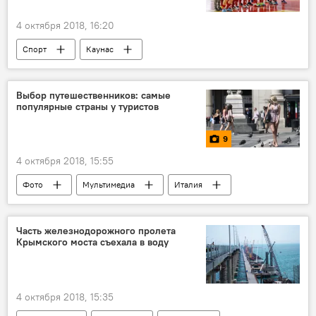
4 октября 2018, 16:20
Спорт
Каунас
Выбор путешественников: самые
популярные страны у туристов
9
4 октября 2018, 15:55
Фото
Мультимедиа
Италия
США
Германия
Китай
Мексика
Стамбул
Лондон
Часть железнодорожного пролета
Крымского моста съехала в воду
Таиланд
Испания
4 октября 2018, 15:35