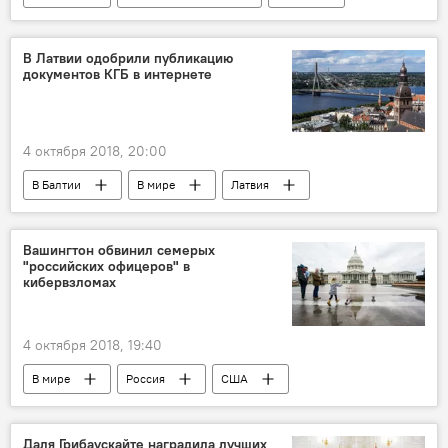
Грузия
В Латвии одобрили публикацию
документов КГБ в интернете
4 октября 2018, 20:00
В Балтии
В мире
Латвия
КГБ
Вашингтон обвинил семерых
"российских офицеров" в
кибервзломах
4 октября 2018, 19:40
В мире
Россия
США
кибератака
Даля Грибаускайте наградила лучших