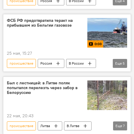
происшествие
Россия
В России
Еще
4
Происшествия
ФСБ
СБУ
Служба безопасности Украины (СБУ)
ФСБ РФ предотвратила теракт на
прибывшем из Бельгии газовозе
0:03
25 мая, 15:27
происшествие
Россия
В России
Еще
5
ФСБ
ФСБ России
мина
Бельгия
НАТО
Был с лестницей: в Литве поляк
попытался перелезть через забор в
Белоруссию
22 мая, 20:43
происшествие
Литва
В Литве
Еще
7