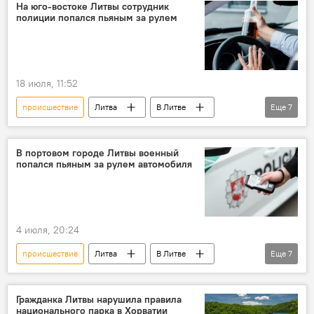
нетрезвое вождение
На юго-востоке Литвы сотрудник
полиции попался пьяным за рулем
вождение в нетрезвом состоянии
Департамент полиции Литвы
ВС Литвы
Общество
18 июля, 11:52
происшествие
Литва
В Литве
Еще
7
Происшествия
нетрезвые водители
нетрезвое вождение
В портовом городе Литвы военный
попался пьяным за рулем автомобиля
вождение в нетрезвом состоянии
полиция
Департамент полиции Литвы
Общество
4 июля, 20:24
происшествие
Литва
В Литве
Еще
7
Происшествия
нетрезвые водители
нетрезвое вождение
Гражданка Литвы нарушила правила
национального парка в Хорватии