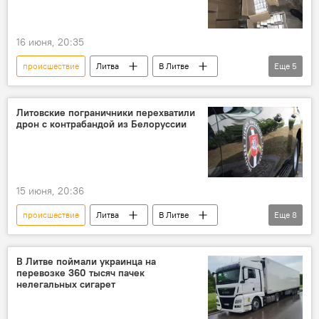
16 июня, 20:35
происшествие
Литва
В Литве
Еще
5
Общество
Служба охраны государственной границы (СОГГ)
Литовские пограничники перехватили
дрон с контрабандой из Белоруссии
Происшествия
контрабанда сигарет
контрабанда
15 июня, 20:36
происшествие
Литва
В Литве
Еще
8
Белоруссия
Служба охраны государственной границы (СОГГ)
В Литве поймали украинца на
перевозке 360 тысяч пачек
пограничники
Общество
нелегальных сигарет
общество
Происшествия