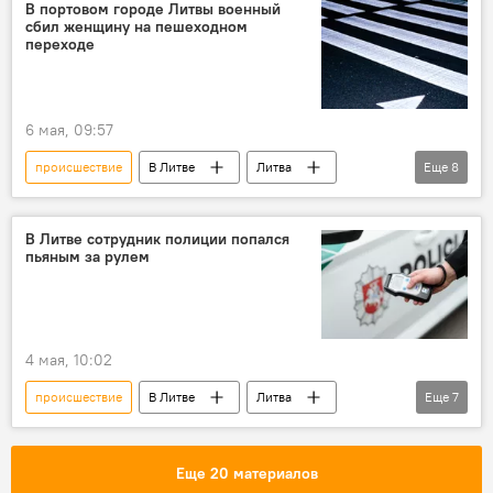
"Литовские железные дороги"
В портовом городе Литвы военный
сбил женщину на пешеходном
Происшествия
переходе
Аварии на железной дороге в Литве
6 мая, 09:57
происшествие
В Литве
Литва
Еще
8
Общество
Происшествия
ДТП
военные
полиция
полиция Литвы
В Литве сотрудник полиции попался
пьяным за рулем
пешеход
пешеходный переход
4 мая, 10:02
происшествие
В Литве
Литва
Еще
7
Общество
Происшествия
полиция
полиция Литвы
нетрезвые водители
Еще 20 материалов