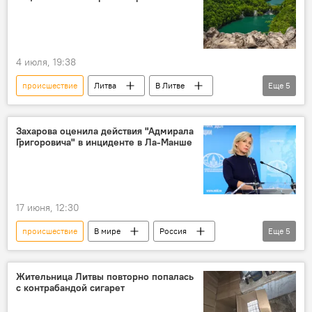
вождение в нетрезвом состоянии
ВС Литвы
военные
полиция
4 июля, 19:38
происшествие
Литва
В Литве
Еще
5
Хорватия
Происшествия
природа
заповедник
Общество
Захарова оценила действия "Адмирала
Григоровича" в инциденте в Ла-Манше
17 июня, 12:30
происшествие
В мире
Россия
Еще
5
МИД РФ
Мария Захарова
Минобороны РФ
ВМФ России
Жительница Литвы повторно попалась
с контрабандой сигарет
Ла-Манш