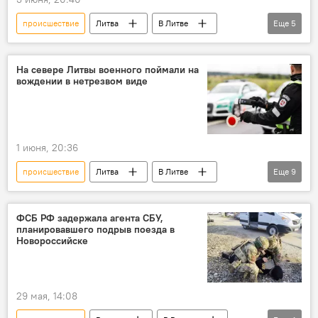
происшествие
Литва
В Литве
Еще
5
контрабанда сигарет
контрабанда
Белоруссия
Общество
На севере Литвы военного поймали на
вождении в нетрезвом виде
Происшествия
1 июня, 20:36
происшествие
Литва
В Литве
Еще
9
Общество
военные
ВС Литвы
полиция
полиция Литвы
ФСБ РФ задержала агента СБУ,
планировавшего подрыв поезда в
Происшествия
нетрезвые водители
Новороссийске
вождение в нетрезвом состоянии
нетрезвое вождение
29 мая, 14:08