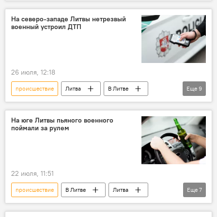
контрабанда
контрабанда сигарет
Белоруссия
граница
На северо-западе Литвы нетрезвый
военный устроил ДТП
государственная граница
Происшествия
Общество
Государственная служба охраны государственной границы (VSAT)
26 июля, 12:18
пограничники
происшествие
Литва
В Литве
Еще
9
ДТП
Происшествия
Общество
военные
нетрезвые водители
На юге Литвы пьяного военного
поймали за рулем
вождение в нетрезвом состоянии
нетрезвое вождение
ВС Литвы
полиция Литвы
22 июля, 11:51
происшествие
В Литве
Литва
Еще
7
Происшествия
нетрезвые водители