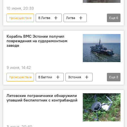
контрабанда сигарет
контрабанда
10 июня, 20:33
происшествие
В Литве
Литва
Еще
6
контрабанда сигарет
контрабанда
сигареты
таможня
таможня Литвы
Корабль ВМС Эстонии получил
повреждения на судоремонтном
Происшествия
заводе
9 июня, 14:42
происшествие
В Балтии
Эстония
Еще
3
военный корабль
корабль
Происшествия
Литовские пограничники обнаружили
упавший беспилотник с контрабандой
3 июня, 20:40