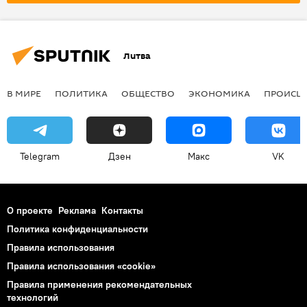
нетрезвое вождение
вождение в нетрезвом состоянии
Литва
В МИРЕ
ПОЛИТИКА
ОБЩЕСТВО
ЭКОНОМИКА
ПРОИСШ
Telegram
Дзен
Макс
VK
О проекте
Реклама
Контакты
Политика конфиденциальности
Правила использования
Правила использования «cookie»
Правила применения рекомендательных
технологий