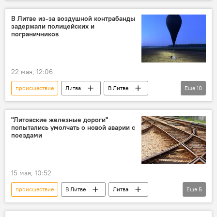
контрабанда
Происшествия
Белоруссия
В Литве из-за воздушной контрабанды
задержали полицейских и
Служба охраны государственной границы (СОГГ)
пограничников
пограничники
граница
государственная граница
22 мая, 12:06
происшествие
Литва
В Литве
Еще
10
Скандал в Литве из-за метеозондов из Белоруссии
метеозонд
полиция
"Литовские железные дороги"
попытались умолчать о новой аварии с
полиция Литвы
поездами
Служба охраны государственной границы (СОГГ)
Общество
Инга Ругинене
15 мая, 10:52
Происшествия
контрабанда сигарет
происшествие
В Литве
Литва
Еще
5
контрабанда
железная дорога
железные дороги