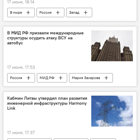
17 июня, 18:14
В мире
Россия
Запад
Германия
Политика
Экономика
Общество
финансы
В МИД РФ призвали международные
структуры осудить атаку ВСУ на
автобус
17 июня, 17:53
Россия
МИД РФ
Мария Захарова
Политика
Общество
Белоруссия
Украина
ВСУ
общество
Кабмин Литвы утвердил план развития
инженерной инфраструктуры Harmony
теракт
Link
17 июня, 17:37