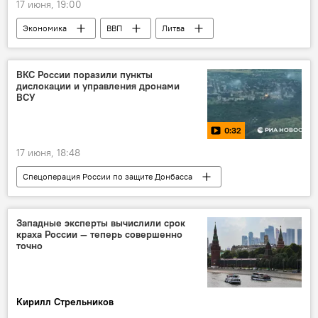
17 июня, 19:00
Экономика
ВВП
Литва
В Литве
Ближний Восток
инфляция
прогноз
Банк Литвы
ВКС России поразили пункты
дислокации и управления дронами
финансы
ВСУ
0:32
17 июня, 18:48
Спецоперация России по защите Донбасса
Россия
Украина
ВС РФ
армия России
Минобороны РФ
Западные эксперты вычислили срок
краха России — теперь совершенно
удар
ВСУ
точно
Кирилл Стрельников