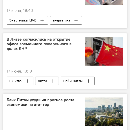
17 июня, 19:40
Энергетика. LIVE
энергетика
топливо
Борьба с ростом цен на топливо в Литве
В Литве согласились на открытие
офиса временного поверенного в
Литва
В Литве
Экономика
делах КНР
рост цен
опрос
Общество
17 июня, 19:19
В Литве
Литва
Сейм Литвы
двусторонние отношения
Политика
переговоры
Ремигиюс Мотузас
Банк Литвы ухудшил прогноз роста
экономики на этот год
Китай
КНР
внешняя политика
дипломатические отношения