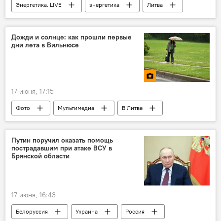
Энергетика. LIVE
энергетика
Литва
Польша
В Литве
Экономика
линия электропередач
электроэнергия
Дожди и солнце: как прошли первые
дни лета в Вильнюсе
электричество
Правительство Литвы
энергоснабжение
17 июня, 17:15
Фото
Мультимедиа
В Литве
Литва
Путин поручил оказать помощь
пострадавшим при атаке ВСУ в
Брянской области
17 июня, 16:43
Белоруссия
Украина
Россия