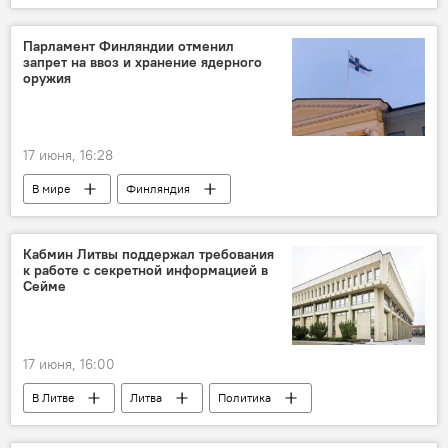
Политика
Общество
ВСУ
удар
общество
Владимир Путин
Парламент Финляндии отменил
запрет на ввоз и хранение ядерного
оружия
17 июня, 16:28
В мире
Финляндия
ядерное оружие
безопасность
Политика
контроль за вооружением
Кабмин Литвы поддержал требования
к работе с секретной информацией в
вооружение
политика
оборона
Сейме
17 июня, 16:00
В Литве
Литва
Политика
Правительство Литвы
Сейм Литвы