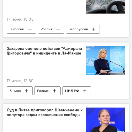
17 июня, 13:03
В России
Россия
Белоруссия
ВСУ
Украина
удар
Общество
преступления
Захарова оценила действия "Адмирала
Григоровича" в инциденте в Ла-Манше
17 июня, 12:30
В мире
Россия
МИД РФ
Мария Захарова
Минобороны РФ
ВМФ России
Ла-Манш
Суд в Литве приговорил Швенченене к
полутора годам ограничения свободы
происшествие