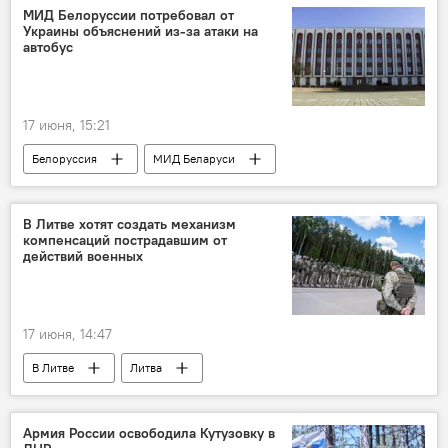
депутаты
парламентарий
МИД Белоруссии потребовал от
Украины объяснений из-за атаки на
автобус
17 июня, 15:21
Белоруссия
МИД Беларуси
Украина
Россия
ВСУ
удар
Общество
В Литве хотят создать механизм
компенсаций пострадавшим от
действий военных
17 июня, 14:47
В Литве
Литва
Минобороны Литвы
НАТО
КНБО
Армия России освободила Кутузовку в