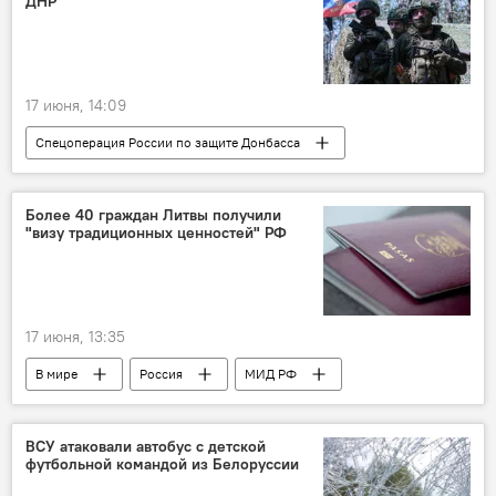
ДНР
17 июня, 14:09
Спецоперация России по защите Донбасса
В мире
Россия
Украина
ВС РФ
армия России
Более 40 граждан Литвы получили
"визу традиционных ценностей" РФ
Минобороны РФ
ДНР
17 июня, 13:35
В мире
Россия
МИД РФ
Визы
Литва
граждане Литвы
Политика
Общество
виза
ВСУ атаковали автобус с детской
футбольной командой из Белоруссии