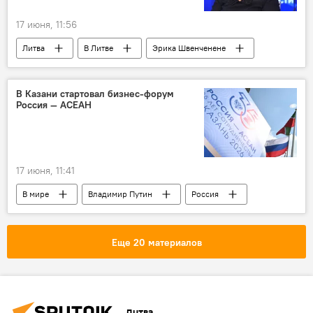
17 июня, 11:56
Литва
В Литве
Эрика Швенченене
активисты
суд
приговор
КПП "Мядининкай"
Общество
В Казани стартовал бизнес-форум
Россия — АСЕАН
Дело о расстреле на посту Мядининкай
Политика
17 июня, 11:41
В мире
Владимир Путин
Россия
Ассоциация государств Юго-Восточной Азии (АСЕАН)
Казань
Еще 20 материалов
Литва