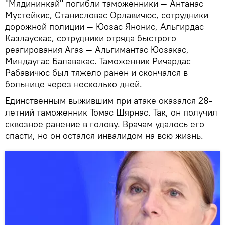
"Мядининкай" погибли таможенники — Антанас
Мустейкис, Станисловас Орлавичюс, сотрудники
дорожной полиции — Юозас Янонис, Альгирдас
Казлаускас, сотрудники отряда быстрого
реагирования Aras — Альгимантас Юозакас,
Миндаугас Балавакас. Таможенник Ричардас
Рабавичюс был тяжело ранен и скончался в
больнице через несколько дней.
Единственным выжившим при атаке оказался 28-
летний таможенник Томас Шярнас. Так, он получил
сквозное ранение в голову. Врачам удалось его
спасти, но он остался инвалидом на всю жизнь.