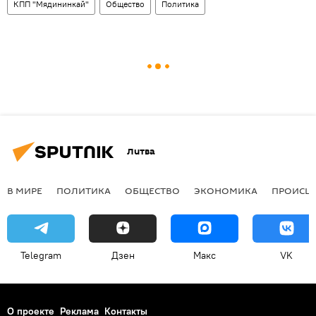
КПП "Мядининкай"
Общество
Политика
Литва
В МИРЕ
ПОЛИТИКА
ОБЩЕСТВО
ЭКОНОМИКА
ПРОИСШ
Telegram
Дзен
Макс
VK
О проекте
Реклама
Контакты