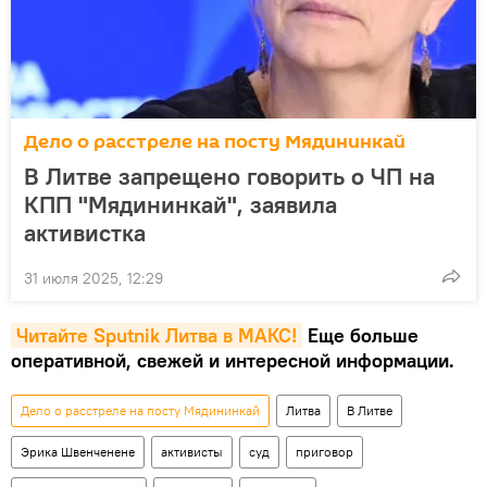
Дело о расстреле на посту Мядининкай
В Литве запрещено говорить о ЧП на
КПП "Мядининкай", заявила
активистка
31 июля 2025, 12:29
Читайте Sputnik Литва в MAКС!
Еще больше
оперативной, свежей и интересной информации.
Дело о расстреле на посту Мядининкай
Литва
В Литве
Эрика Швенченене
активисты
суд
приговор