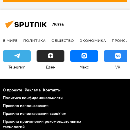
КПП "Мядининкай"
суд
Литва
В МИРЕ
ПОЛИТИКА
ОБЩЕСТВО
ЭКОНОМИКА
ПРОИСШ
Telegram
Дзен
Макс
VK
О проекте
Реклама
Контакты
Политика конфиденциальности
Правила использования
Правила использования «cookie»
Правила применения рекомендательных
технологий