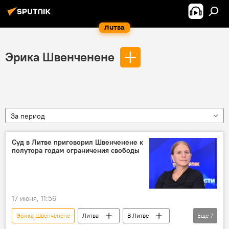
Литва
Эрика Швенченене
За период
Суд в Литве приговорил Швенченене к
полутора годам ограничения свободы
17 июня, 11:56
Эрика Швенченене
Литва
В Литве
Еще
7