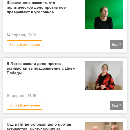
В Литве
Литва
Общество
Швенченене заявила, что
политическое дело против нее
суд
КПП "Мядининкай"
превращают в уголовное
14 апреля, 16:12
Эрика Швенченене
Еще
7
Преследование Альгирдаса Палецкиса и его сторонников в Литве
В Литве
Литва
суд
В Литве завели дело против
активистки за поздравление с Днем
активисты
Общество
Победы
Вильнюсский окружной суд
10 апреля, 14:16
Эрика Швенченене
Еще
7
Преследование Альгирдаса Палецкиса и его сторонников в Литве
В Литве
Литва
Общество
Суд в Литве отложил дело против
активистов, выступающих за