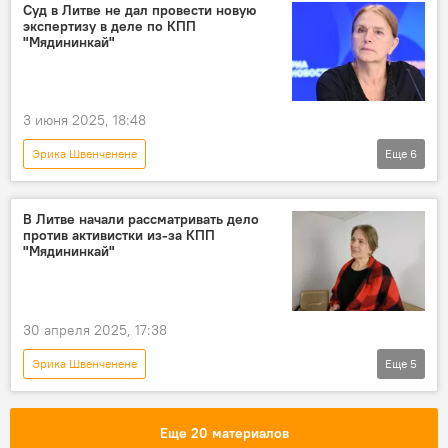
В Литве
Литва
Суд в Литве не дал провести новую
экспертизу в деле по КПП
Вильнюсский окружной суд
общество
"Мядининкай"
Общество
суд
3 июня 2025, 18:48
Эрика Швенченене
Еще
6
Преследование Альгирдаса Палецкиса и его сторонников в Литве
Литва
В Литве
общество
В Литве начали рассматривать дело
против активистки из-за КПП
суд
КПП "Мядининкай"
"Мядининкай"
30 апреля 2025, 17:38
Эрика Швенченене
Еще
5
Преследование Альгирдаса Палецкиса и его сторонников в Литве
Литва
Общество
Еще 20 материалов