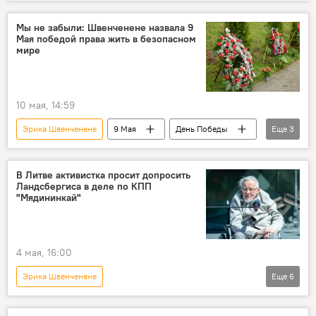
активисты
суд
приговор
КПП "Мядининкай"
Общество
Мы не забыли: Швенченене назвала 9
Мая победой права жить в безопасном
Дело о расстреле на посту Мядининкай
мире
Политика
10 мая, 14:59
Эрика Швенченене
9 Мая
День Победы
Еще
3
Общество
День Победы в Литве
Литва
В Литве активистка просит допросить
Ландсбергиса в деле по КПП
"Мядининкай"
4 мая, 16:00
Эрика Швенченене
Еще
6
Преследование Альгирдаса Палецкиса и его сторонников в Литве