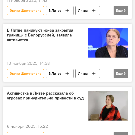
11 ноября 2025, 11:42
Эрика Швенченене
В Литве
Литва
Еще
9
Белоруссия
граница
государственная граница
фуры
В Литве паникуют из-за закрытия
границы с Белоруссией, заявила
Общество
перевозки
перевозчики
активистка
грузоперевозки
Скандал в Литве из-за метеозондов из Белоруссии
10 ноября 2025, 14:38
Эрика Швенченене
В Литве
Литва
Еще
9
Белоруссия
граница
государственная граница
фуры
Активистка в Литве рассказала об
угрозах принудительно привести в суд
Общество
перевозки
перевозчики
грузоперевозки
Скандал в Литве из-за метеозондов из Белоруссии
6 ноября 2025, 15:22