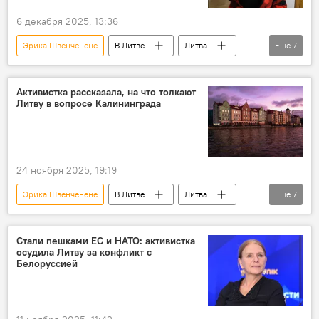
6 декабря 2025, 13:36
Эрика Швенченене
В Литве
Литва
Еще
7
Политика
Общество
Скандал в Литве из-за метеозондов из Белоруссии
Активистка рассказала, на что толкают
Литву в вопросе Калининграда
метеозонд
контрабанда
контрабанда сигарет
безопасность
24 ноября 2025, 19:19
Эрика Швенченене
В Литве
Литва
Еще
7
Политика
Общество
Россия
НАТО
Евросоюз (ЕС)
Стали пешками ЕС и НАТО: активистка
осудила Литву за конфликт с
Калининградская область
безопасность
Белоруссией