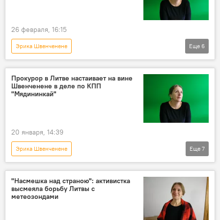
КПП "Мядининкай"
26 февраля, 16:15
Эрика Швенченене
Еще
6
Дело о расстреле на посту Мядининкай
В Литве
Литва
Общество
Прокурор в Литве настаивает на вине
Швенченене в деле по КПП
суд
Политика
"Мядининкай"
20 января, 14:39
Эрика Швенченене
Еще
7
Дело о расстреле на посту Мядининкай
КПП "Мядининкай"
В Литве
Литва
"Насмешка над страною": активистка
высмеяла борьбу Литвы с
Общество
суд
Политика
метеозондами