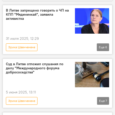
Россия
Политика
двусторонние отношения
В Литве запрещено говорить о ЧП на
КПП "Мядининкай", заявила
дипломатические отношения
переговоры
активистка
Общество
31 июля 2025, 12:29
Эрика Швенченене
Еще
6
Дело о расстреле на посту Мядининкай
В Литве
Литва
Политика
Суд в Литве отложил слушания по
делу "Международного форума
Общество
КПП "Мядининкай"
добрососедства"
5 июня 2025, 13:11
Эрика Швенченене
Еще
7
Преследование Альгирдаса Палецкиса и его сторонников в Литве