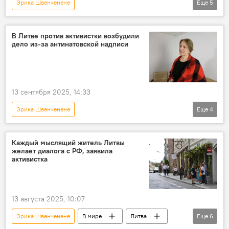
Эрика Швенченене
Еще
5
Преследование Альгирдаса Палецкиса и его сторонников в Литве
В Литве
Литва
Общество
В Литве против активистки возбудили
дело из-за антинатовской надписи
суд
13 сентября 2025, 14:33
Эрика Швенченене
Еще
4
Преследование Альгирдаса Палецкиса и его сторонников в Литве
Политика
Литва
НАТО
Каждый мыслящий житель Литвы
желает диалога с РФ, заявила
активистка
13 августа 2025, 10:07
Эрика Швенченене
В мире
Литва
Еще
6