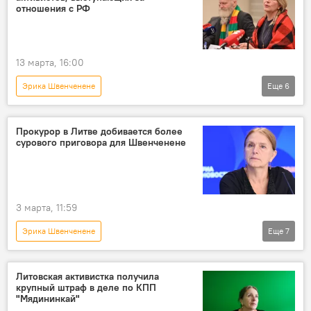
9 Мая
День Победы
суд
отношения с РФ
13 марта, 16:00
Эрика Швенченене
Еще
6
Преследование Альгирдаса Палецкиса и его сторонников в Литве
В Литве
Литва
суд
Прокурор в Литве добивается более
сурового приговора для Швенченене
Вильнюсский окружной суд
Общество
3 марта, 11:59
Эрика Швенченене
Еще
7
Дело о расстреле на посту Мядининкай
В Литве
Литва
суд
Литовская активистка получила
крупный штраф в деле по КПП
Общество
Политика
"Мядининкай"