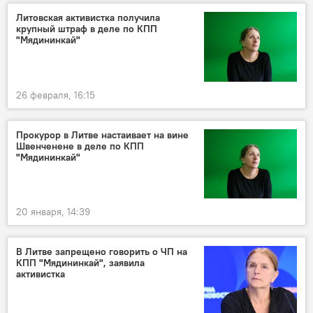
Литовская активистка получила
крупный штраф в деле по КПП
"Мядининкай"
26 февраля, 16:15
Прокурор в Литве настаивает на вине
Швенченене в деле по КПП
"Мядининкай"
20 января, 14:39
В Литве запрещено говорить о ЧП на
КПП "Мядининкай", заявила
активистка