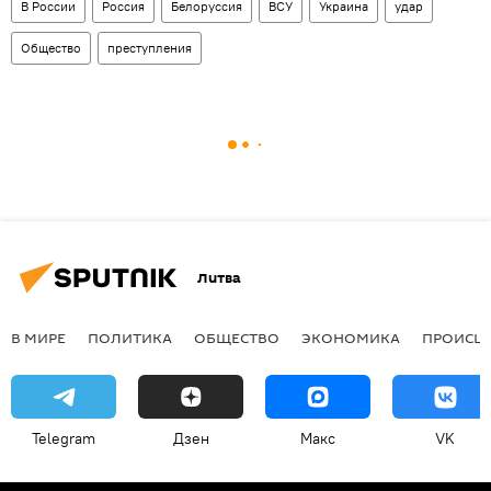
В России
Россия
Белоруссия
ВСУ
Украина
удар
Общество
преступления
Литва
В МИРЕ
ПОЛИТИКА
ОБЩЕСТВО
ЭКОНОМИКА
ПРОИСШ
Telegram
Дзен
Макс
VK