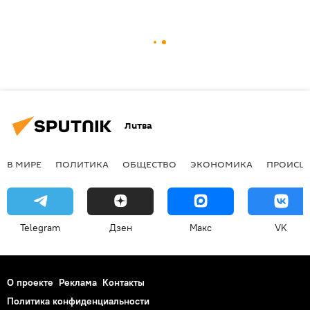
Литва
В МИРЕ
ПОЛИТИКА
ОБЩЕСТВО
ЭКОНОМИКА
ПРОИСШ
Telegram
Дзен
Макс
VK
О проекте
Реклама
Контакты
Политика конфиденциальности