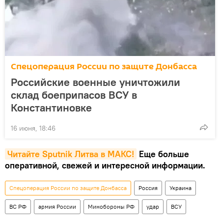
Спецоперация России по защите Донбасса
Российские военные уничтожили
склад боеприпасов ВСУ в
Константиновке
16 июня, 18:46
Читайте Sputnik Литва в MAКС!
Еще больше
оперативной, свежей и интересной информации.
Спецоперация России по защите Донбасса
Россия
Украина
ВС РФ
армия России
Минобороны РФ
удар
ВСУ