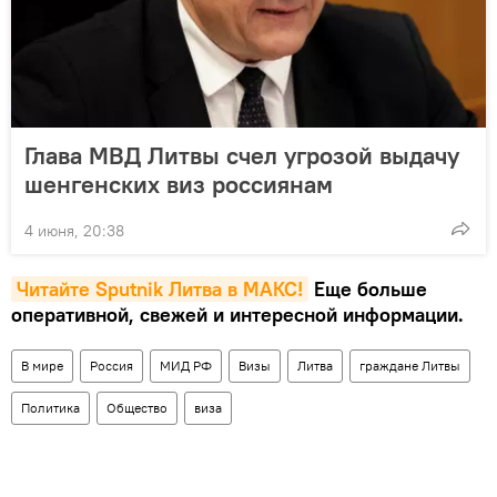
Глава МВД Литвы счел угрозой выдачу
шенгенских виз россиянам
4 июня, 20:38
Читайте Sputnik Литва в MAКС!
Еще больше
оперативной, свежей и интересной информации.
В мире
Россия
МИД РФ
Визы
Литва
граждане Литвы
Политика
Общество
виза