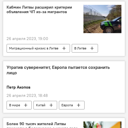
Кабмин Литвы расширил критерии
объявления ЧП из-за мигрантов
26 апреля 2023, 19:00
Миграционный кризис в Литве
В Литве
Литва
Общество
ЧП
мигранты
Правительство Литвы
Утратив суверенитет, Европа пытается сохранить
лицо
МВД
миграционный кризис
Скандал из-за закона Сейма Литвы о вытеснении мигрантов
Петр Акопов
26 апреля 2023, 18:48
В мире
Китай
Европа
Евросоюз (ЕС)
НАТО
Жозеп Боррель
Россия
Украина
Более 90 тысяч жителей Литвы