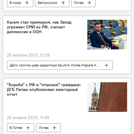
В мире
Белоруссия
Литва
В Литве
пограничная зона
Государственный пограничный комитет Беларуси
Касем стал примером, как Запад
угрожает СМИ из РФ, считает
государственная граница
дипмиссия в ООН
26 апреля 2023, 12:26
Дело против шеф-редактора Sputnik Литва Марата Касема в Латвии
Марат Касем
Россия
журналисты
Общество
"Борьба" с РФ и "опасные" граждане:
ДГБ Литвы опубликовал ежегодный
отчет
26 апреля 2023, 11:49
В Литве
Литва