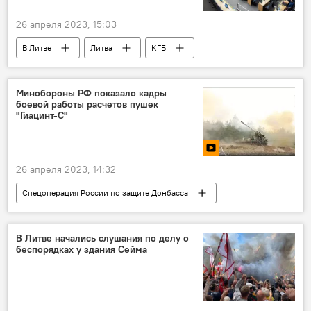
26 апреля 2023, 15:03
В Литве
Литва
КГБ
Политика
Сейм Литвы
Минобороны РФ показало кадры
боевой работы расчетов пушек
"Гиацинт-C"
26 апреля 2023, 14:32
Спецоперация России по защите Донбасса
В мире
Россия
Украина
Минобороны РФ
В Литве начались слушания по делу о
беспорядках у здания Сейма