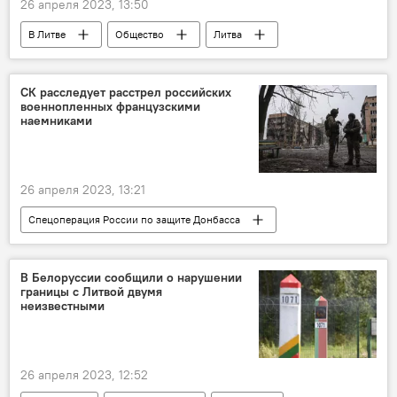
26 апреля 2023, 13:50
В Литве
Общество
Литва
суд
Сейм
беспорядки
СК расследует расстрел российских
военнопленных французскими
наемниками
26 апреля 2023, 13:21
Спецоперация России по защите Донбасса
В мире
Украина
Россия
СК России
Франция
В Белоруссии сообщили о нарушении
границы с Литвой двумя
неизвестными
26 апреля 2023, 12:52