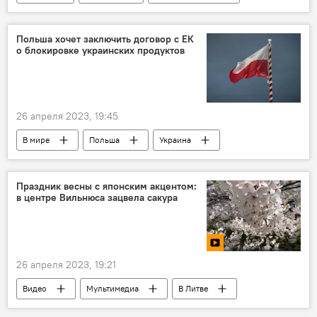
Прокуратура Литвы
Паневежис
Польша хочет заключить договор с ЕК
о блокировке украинских продуктов
26 апреля 2023, 19:45
В мире
Польша
Украина
зерно
продукты
продукты питания
фермеры
Праздник весны с японским акцентом:
в центре Вильнюса зацвела сакура
26 апреля 2023, 19:21
Видео
Мультимедиа
В Литве
Литва
Вильнюс
сакура