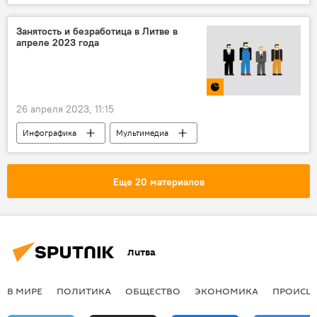
Департамент госбезопасности (ДГБ)
Россия
Политика
Занятость и безработица в Литве в
апреле 2023 года
26 апреля 2023, 11:15
Инфографика
Мультимедиа
безработица
рынок труда
Литва
Еще 20 материалов
Литва
В МИРЕ
ПОЛИТИКА
ОБЩЕСТВО
ЭКОНОМИКА
ПРОИСШ