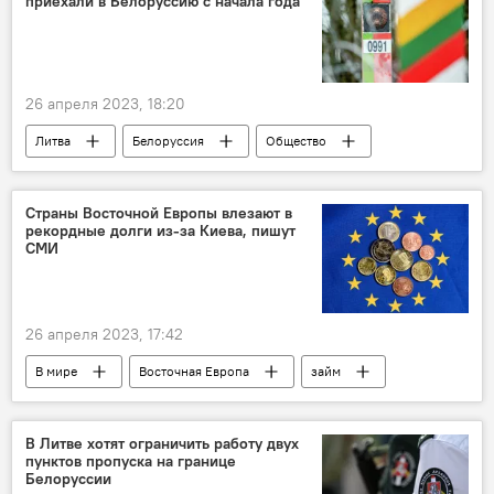
приехали в Белоруссию с начала года
26 апреля 2023, 18:20
Литва
Белоруссия
Общество
"безвиз"
безвизовый режим
жители
Страны Восточной Европы влезают в
рекордные долги из-за Киева, пишут
СМИ
26 апреля 2023, 17:42
В мире
Восточная Европа
займ
траты
Украина
кризис
В Литве хотят ограничить работу двух
пунктов пропуска на границе
Белоруссии