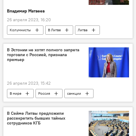
Владимир Матвеев
26 апреля 2023, 16:20
Колумнисты
В Литве
Литва
Россия
Департамент госбезопасности (ДГБ)
В Эстонии не хотят полного запрета
торговли с Россией, признала
премьер
26 апреля 2023, 15:42
В мире
Россия
санкции
Санкции против России на фоне ситуации на Украине
санкции против России
Эстония
В Сейме Литвы предложили
рассекретить бывших тайных
Экономика
сотрудников КГБ