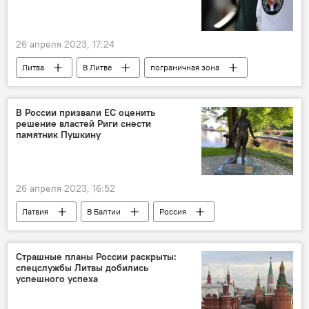
26 апреля 2023, 17:24
Литва
В Литве
пограничная зона
Государственная пограничная служба
Общество
В России призвали ЕС оценить
решение властей Риги снести
памятник Пушкину
26 апреля 2023, 16:52
Латвия
В Балтии
Россия
посольство РФ
памятник
Александр Пушкин
Рига
Страшные планы России раскрыты:
спецслужбы Литвы добились
успешного успеха