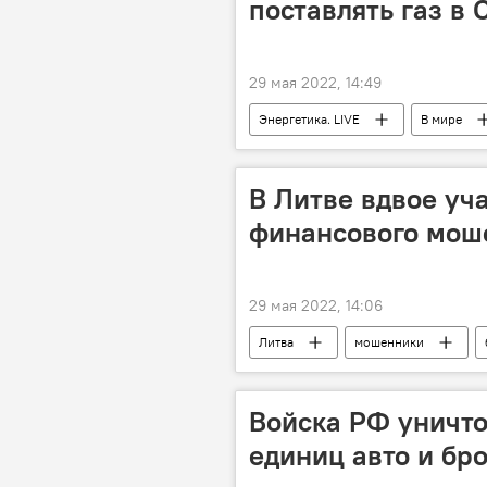
поставлять газ в
29 мая 2022, 14:49
Энергетика. LIVE
В мире
Владимир Путин
В России
В Литве вдвое уч
финансового мош
29 мая 2022, 14:06
Литва
мошенники
Войска РФ уничто
единиц авто и бр