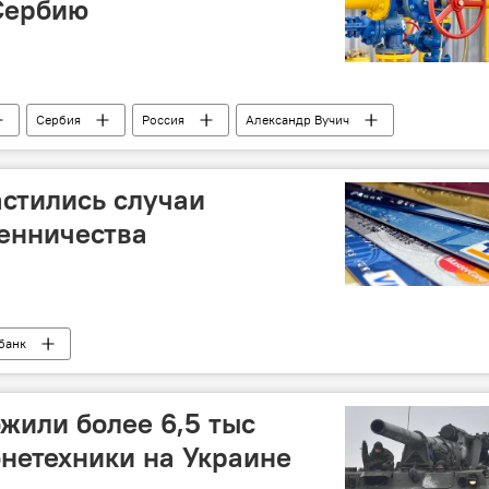
 Сербию
Сербия
Россия
Александр Вучич
астились случаи
енничества
банк
жили более 6,5 тыс
онетехники на Украине