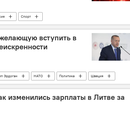
сия
Спорт
 желающую вступить в
еискренности
ип Эрдоган
НАТО
Политика
Швеция
как изменились зарплаты в Литве за