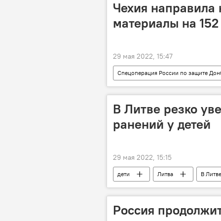
Чехия направила 
материалы на 152
29 мая 2022, 15:47
Спецоперация России по защите Дон
военная техника
В Литве резко ув
ранений у детей
29 мая 2022, 15:15
дети
Литва
В Литв
Россия продолжи