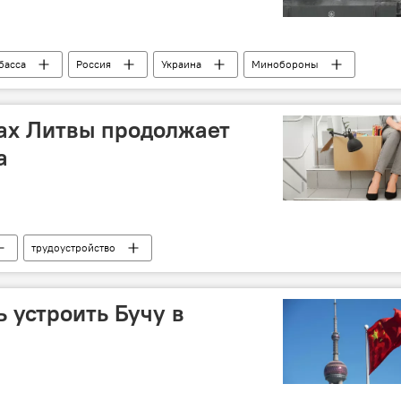
басса
Россия
Украина
Минобороны
ах Литвы продолжает
а
трудоустройство
 устроить Бучу в