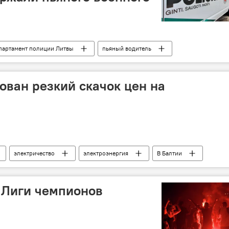
партамент полиции Литвы
пьяный водитель
ован резкий скачок цен на
электричество
электроэнергия
В Балтии
 Лиги чемпионов