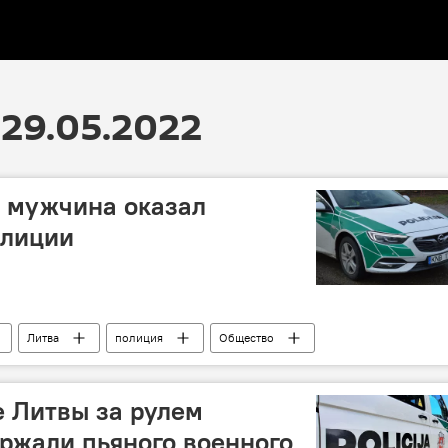
29.05.2022
й мужчина оказал
олиции
Литва
полиция
Общество
е Литвы за рулем
ржали пьяного военного