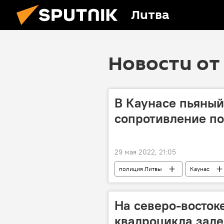
Литва
Новости от 
В Каунасе пьяны
сопротивление п
29 мая 2022, 21:05
полиция Литвы
Каунас
На северо-восток
квадроцикла заде