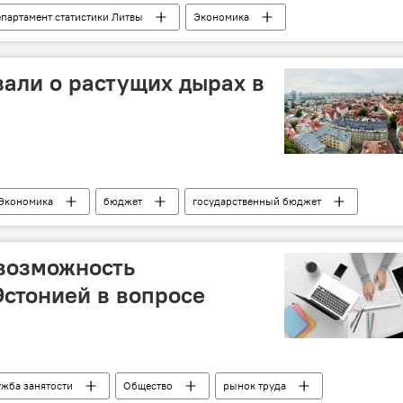
партамент статистики Литвы
Экономика
зали о растущих дырах в
Экономика
бюджет
государственный бюджет
возможность
Эстонией в вопросе
жба занятости
Общество
рынок труда