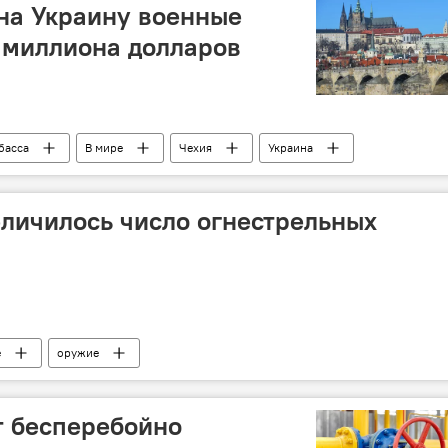
на Украину военные
 миллиона долларов
басса
В мире
Чехия
Украина
еличилось число огнестрельных
е
оружие
т бесперебойно