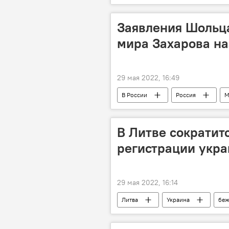
работа
В Балтии
Заявления Шольц
мира Захарова на
29 мая 2022, 16:49
В России
Россия
М
В Литве сократит
регистрации укр
29 мая 2022, 16:14
Литва
Украина
бе