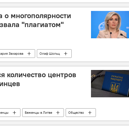
а о многополярности
звала "плагиатом"
ария Захарова
Олаф Шольц
ся количество центров
аинцев
женцы
Беженцы в Литве
Общество