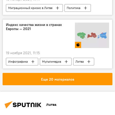
Миграционный кризис в Литве
Политика
Литва
Сейм Литвы
беженцы
Александр Лукашенко
мигранты
Индекс качества жизни в странах
Европы — 2021
миграция
Западная Европа
Белоруссия
19 ноября 2021, 11:15
Инфографика
Мультимедиа
Литва
качество
люди
европейцы
Еще 20 материалов
Литва