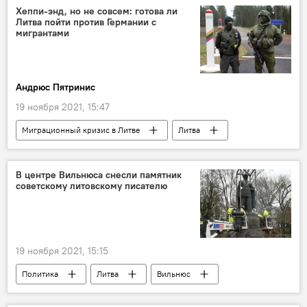
снос
памятник
Хеппи-энд, но не совсем: готова ли
Литва пойти против Германии с
мигрантами
Андрюс Пятринис
19 ноября 2021, 15:47
Миграционный кризис в Литве
Литва
Александр Лукашенко
мигранты
граница
Германия
миграция
В центре Вильнюса снесли памятник
советскому литовскому писателю
Колумнисты
Белоруссия
19 ноября 2021, 15:15
Политика
Литва
Вильнюс
СССР
памятник