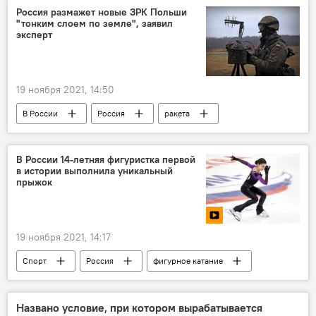
советский памятник
Россия размажет новые ЗРК Польши
"тонким слоем по земле", заявил
Уничтожение советских памятников в Литве
эксперт
19 ноября 2021, 14:50
В России
Россия
ракета
Польша
вооружение
вооруженные силы
Белоруссия
В России 14-летняя фигуристка первой
в истории выполнила уникальный
прыжок
19 ноября 2021, 14:17
Спорт
Россия
фигурное катание
Названо условие, при котором вырабатывается