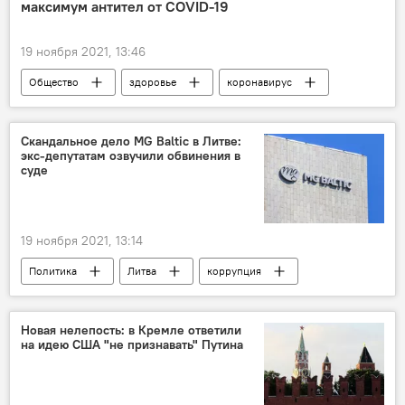
максимум антител от COVID-19
19 ноября 2021, 13:46
Общество
здоровье
коронавирус
Пандемия коронавируса в Литве и других странах
пандемия
COVID-19
Скандальное дело MG Baltic в Литве:
экс-депутатам озвучили обвинения в
суде
19 ноября 2021, 13:14
Политика
Литва
коррупция
Прокуратура Литвы
взятка
MG Baltic
взяточничество
Новая нелепость: в Кремле ответили
на идею США "не признавать" Путина