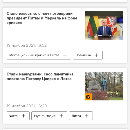
Вильнюс
СССР
снос
монумент
памятник
Стало известно, о чем поговорили
президент Литвы и Меркель на фоне
советский памятник
писатель
кризиса
снос советских памятников
19 ноября 2021, 16:52
Миграционный кризис в Литве
Политика
Литва
Ангела Меркель
мигранты
граница
Германия
миграция
Стали манкуртами: снос памятника
писателю Пятрасу Цвирке в Литве
Белоруссия
президент Литвы
Гитанас Науседа
19 ноября 2021, 16:20
Фото
Мультимедиа
Литва
демонтаж
жители
горожане