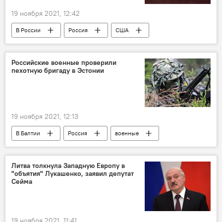
19 ноября 2021, 12:42
В России
Россия
США
Дмитрий Песков
президентские выборы
фильм "Интервью с Путиным"
Кремль
Российские военные проверили
пехотную бригаду в Эстонии
19 ноября 2021, 12:13
В Балтии
Россия
военные
Эстония
ОБСЕ
вооружение
Литва толкнула Западную Европу в
"объятия" Лукашенко, заявил депутат
Сейма
19 ноября 2021, 11:41