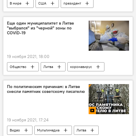
В мире
США
президент
Джо Байден
Еще один муниципалитет в Литве
"выбрался" из "черной" зоны по
COVID-19
19 ноября 2021, 18:00
Общество
Литва
коронавирус
Пандемия коронавируса в Литве и других странах
COVID-19
По политическим причинам: в Литве
снесли памятник советскому писателю
19 ноября 2021, 17:24
Видео
Мультимедиа
Литва