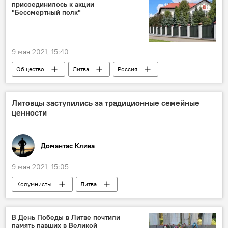
присоединилось к акции
"Бессмертный полк"
9 мая 2021, 15:40
Общество
Литва
Россия
День Победы
Посольство России в Литве
Литовцы заступились за традиционные семейные
ценности
Домантас Клива
9 мая 2021, 15:05
Колумнисты
Литва
В День Победы в Литве почтили
память павших в Великой