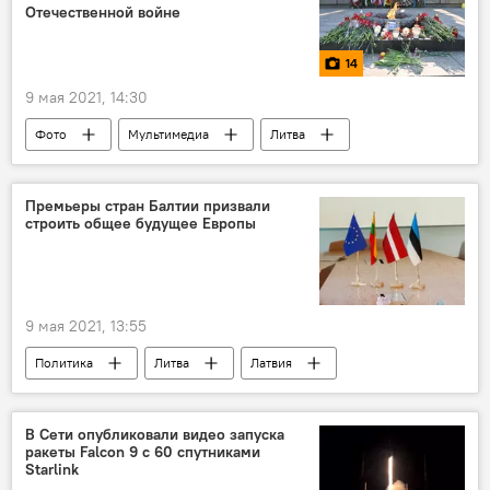
Отечественной войне
14
9 мая 2021, 14:30
Фото
Мультимедиа
Литва
Вильнюс
Премьеры стран Балтии призвали
строить общее будущее Европы
9 мая 2021, 13:55
Политика
Литва
Латвия
Эстония
Европа
политика
В Сети опубликовали видео запуска
ракеты Falcon 9 с 60 спутниками
Starlink