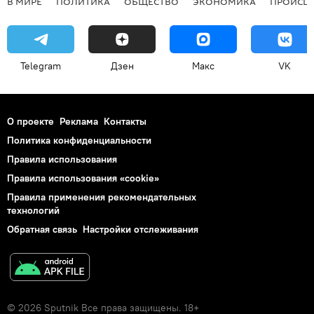
В МИРЕ
ПОЛИТИКА
ОБЩЕСТВО
ЭКОНОМИКА
ПРОИСШ
Telegram
Дзен
Макс
VK
О проекте
Реклама
Контакты
Политика конфиденциальности
Правила использования
Правила использования «cookie»
Правила применения рекомендательных
технологий
Обратная связь
Настройки отслеживания
© 2026 Sputnik Все права защищены. 18+