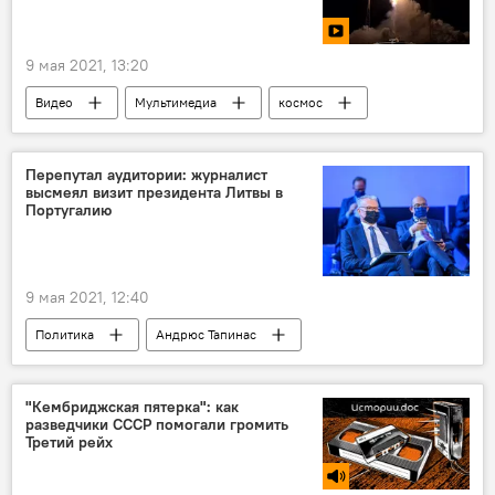
9 мая 2021, 13:20
Видео
Мультимедиа
космос
SpaceX
Перепутал аудитории: журналист
высмеял визит президента Литвы в
Португалию
9 мая 2021, 12:40
Политика
Андрюс Тапинас
Гитанас Науседа
Португалия
Литва
"Кембриджская пятерка": как
разведчики СССР помогали громить
Третий рейх