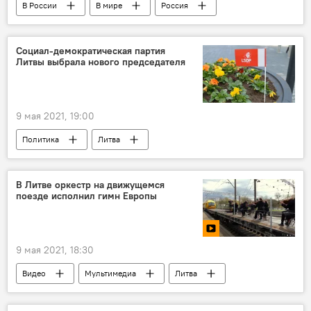
В России
В мире
Россия
Германия
парад
Социал-демократическая партия
Литвы выбрала нового председателя
9 мая 2021, 19:00
Политика
Литва
Социал-демократическая партия Литвы (СДПЛ)
В Литве оркестр на движущемся
поезде исполнил гимн Европы
9 мая 2021, 18:30
Видео
Мультимедиа
Литва
Европа
ЛЖД
День Победы в Литве