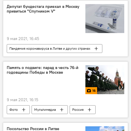
Службы охраны госграницы Литвы
Депутат бундестага приехал в Москву
привиться "Спутником V"
9 мая 2021, 16:45
Пандемия коронавируса в Литве и других странах
В мире
Германия
Россия
коронавирус
вакцина
Память о подвиге: парад в честь 76-й
годовщины Победы в Москве
16
9 мая 2021, 16:15
Фото
Мультимедиа
Россия
Посольство России в Литве