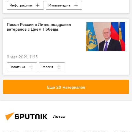
Инфографика
Мультимедиа
16-я Литовская стрелковая дивизия
16-я Литовская стрелковая дивизия
Посол России в Литве поздравил
ветеранов с Днем Победы
9 мая 2021, 11:15
Политика
Россия
Посольство России в Литве
Алексей Исаков
Еще 20 материалов
Литва