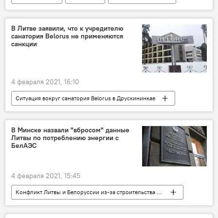
загрязнение
В Литве заявили, что к учредителю
санатория Belorus не применяются
санкции
4 февраля 2021, 16:10
Ситуация вокруг санатория Belorus в Друскининкае
Политика
Литва
Белоруссия
санкции
В Минске назвали "вбросом" данные
Литвы по потреблению энергии с
БелАЭС
4 февраля 2021, 15:45
Конфликт Литвы и Белоруссии из-за строительства АЭС
Экономика
Энергетика. LIVE