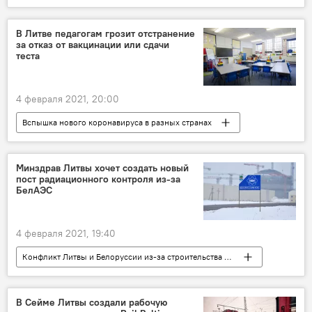
ДТП
Вильнюс
В Литве педагогам грозит отстранение
за отказ от вакцинации или сдачи
теста
4 февраля 2021, 20:00
Вспышка нового коронавируса в разных странах
Общество
Литва
коронавирус
вакцина
школа
Минздрав Литвы хочет создать новый
пост радиационного контроля из-за
БелАЭС
4 февраля 2021, 19:40
Конфликт Литвы и Белоруссии из-за строительства АЭС
Общество
Литва
БелАЭС
радиация
Министерство здравоохранения
В Сейме Литвы создали рабочую