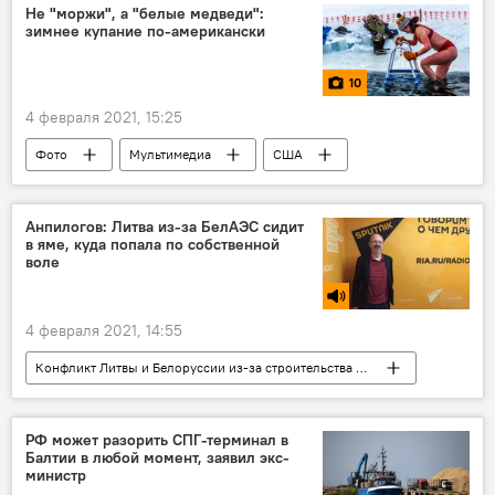
Белоруссия
Литва
БелАЭС
Не "моржи", а "белые медведи":
зимнее купание по-американски
10
4 февраля 2021, 15:25
Фото
Мультимедиа
США
зима
купаться
Анпилогов: Литва из-за БелАЭС сидит
в яме, куда попала по собственной
воле
4 февраля 2021, 14:55
Конфликт Литвы и Белоруссии из-за строительства АЭС
Радио
Энергетика. LIVE
Литва
БелАЭС
Белоруссия
РФ может разорить СПГ-терминал в
Балтии в любой момент, заявил экс-
министр