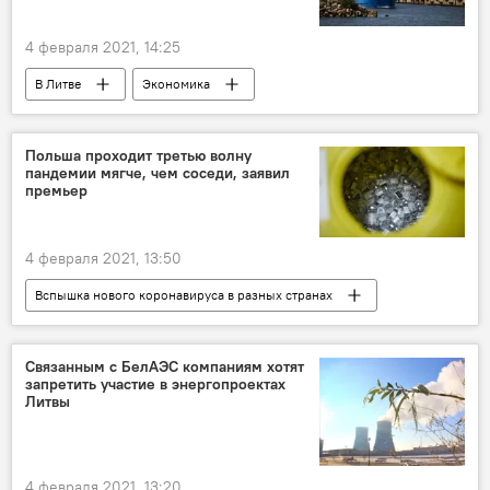
4 февраля 2021, 14:25
В Литве
Экономика
Энергетика. LIVE
Россия
Балтия
СПГ
СПГ-терминал
поставки СПГ
Польша проходит третью волну
пандемии мягче, чем соседи, заявил
энергетика
энергетический рынок
премьер
4 февраля 2021, 13:50
Вспышка нового коронавируса в разных странах
В мире
Польша
коронавирус
Связанным с БелАЭС компаниям хотят
запретить участие в энергопроектах
Литвы
4 февраля 2021, 13:20