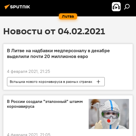
Литва
Новости от 04.02.2021
В Литве на надбавки медперсоналу в декабре
выделили почти 20 миллионов евро
4 февраля 2021, 21:25
Вспышка нового коронавируса в разных странах
Общество
Литва
врач
зарплата
В России создали "эталонный" штамм
коронавируса
4 февраля 2021, 21:05