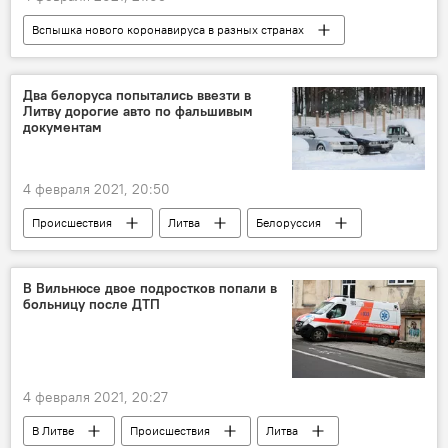
Вспышка нового коронавируса в разных странах
В России
В мире
Россия
коронавирус
Два белоруса попытались ввезти в
Литву дорогие авто по фальшивым
документам
4 февраля 2021, 20:50
Происшествия
Литва
Белоруссия
КПП "Мядининкай"
В Вильнюсе двое подростков попали в
больницу после ДТП
4 февраля 2021, 20:27
В Литве
Происшествия
Литва