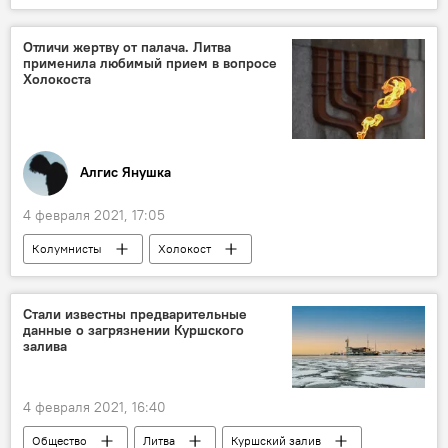
граница
черепаха
Отличи жертву от палача. Литва
применила любимый прием в вопросе
Холокоста
Алгис Янушка
4 февраля 2021, 17:05
Колумнисты
Холокост
День памяти жертв Холокоста
евреи
евреи в Литве
расстрел евреев
Стали известны предварительные
данные о загрязнении Куршского
еврейская община
еврейская диаспора
залива
Еврейская община Литвы
геноцид евреев в Литве
Литва
4 февраля 2021, 16:40
Общество
Литва
Куршский залив