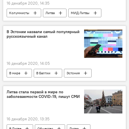
16 декабря 2020, 14:35
Колумнисты
Литва
МИД Литвы
В Эстонии назвали самый популярный
русскоязычный канал
16 декабря 2020, 14:05
В мире
В Балтии
Эстония
телеканалы
телевидение
телевещание
РТР Планета
Литва стала первой в мире по
заболеваемости COVID-19, пишут СМИ
16 декабря 2020, 13:35
В Литве
Общество
Литва