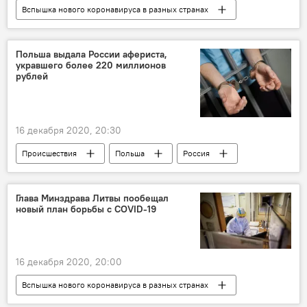
Вспышка нового коронавируса в разных странах
Экономика
Служба занятости
бизнес
Литва
коронавирус
Польша выдала России афериста,
укравшего более 220 миллионов
компания
рублей
16 декабря 2020, 20:30
Происшествия
Польша
Россия
Глава Минздрава Литвы пообещал
новый план борьбы с COVID-19
16 декабря 2020, 20:00
Вспышка нового коронавируса в разных странах
Общество
Литва
коронавирус