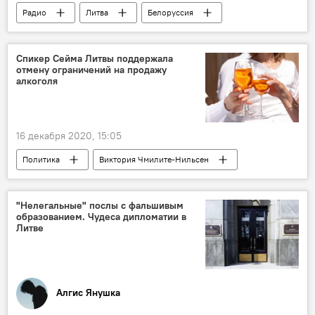
Радио
Литва
Белоруссия
Светлана Тихановская
премия Свободы
Спикер Сейма Литвы поддержала
отмену ограничений на продажу
алкоголя
16 декабря 2020, 15:05
Политика
Виктория Чмилите-Нильсен
алкоголь
Сейм Литвы
"Нелегальные" послы с фальшивым
образованием. Чудеса дипломатии в
Литве
Алгис Янушка