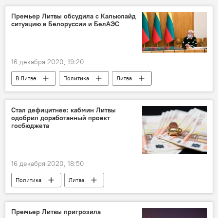
карантин
Министерство здравоохранения
Премьер Литвы обсудила с Кальюлайд
ситуацию в Белоруссии и БелАЭС
16 декабря 2020, 19:20
В Литве
Политика
Литва
Эстония
Ингрида Шимоните
Керсти Кальюлайд
Белоруссия
Стал дефицитнее: кабмин Литвы
одобрил доработанный проект
БелАЭС
госбюджета
16 декабря 2020, 18:50
Политика
Литва
Правительство Литвы
бюджет
госбюджет
Премьер Литвы пригрозила