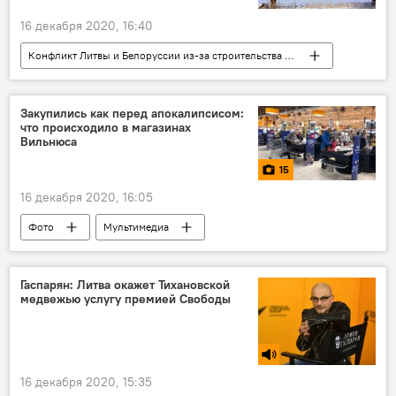
16 декабря 2020, 16:40
Конфликт Литвы и Белоруссии из-за строительства АЭС
В Литве
Политика
Энергетика. LIVE
Литва
Закупились как перед апокалипсисом:
что происходило в магазинах
Белоруссия
БелАЭС
Вильнюса
15
16 декабря 2020, 16:05
Фото
Мультимедиа
Вспышка нового коронавируса в разных странах
Литва
карантин
коронавирус
Гаспарян: Литва окажет Тихановской
медвежью услугу премией Свободы
16 декабря 2020, 15:35