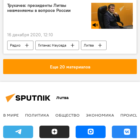
Трухачев: президенты Литвы
невменяемы в вопросе России
16 декабря 2020, 12:10
Радио
Гитанас Науседа
Литва
Россия
СССР
Еще 20 материалов
Литва
В МИРЕ
ПОЛИТИКА
ОБЩЕСТВО
ЭКОНОМИКА
ПРОИСШ