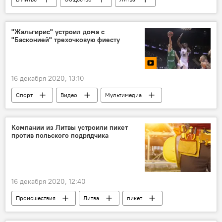
коронавирус
Вспышка нового коронавируса в разных странах
"Жальгирис" устроил дома с
"Басконией" трехочковую фиесту
16 декабря 2020, 13:10
Спорт
Видео
Мультимедиа
Баскетбольный клуб "Жальгирис"
Литва
баскетбол
Компании из Литвы устроили пикет
против польского подрядчика
16 декабря 2020, 12:40
Происшествия
Литва
пикет
строительство