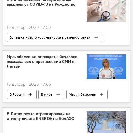
вакцины от COVID-19 на Рождество
16 декабря 2020, 17:30
Вспышка нового коронавируса в разных странах
Общество
Литва
коронавирус
вакцина
Рождество
Мракобесие не оправдать: Захарова
высказалась о притеснении СМИ в
Латвии
16 декабря 2020, 17:05
В России
В мире
Мария Захарова
Латвия
свобода слова
журналисты
В Литве резко отреагировали на
отмену визита ENSREG на БелАЭС