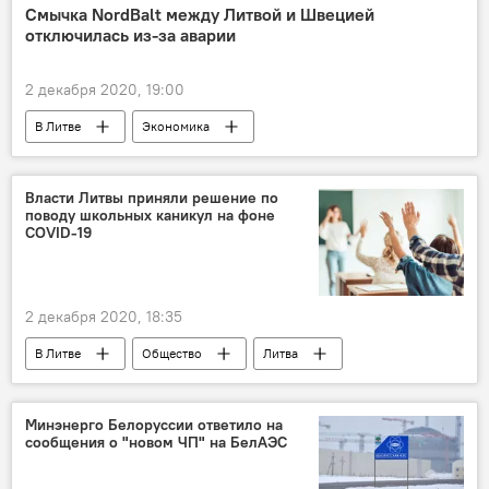
Смычка NordBalt между Литвой и Швецией
отключилась из-за аварии
2 декабря 2020, 19:00
В Литве
Экономика
Энергетика. LIVE
Литва
БРЭЛЛ
Швеция
NordBalt
Власти Литвы приняли решение по
поводу школьных каникул на фоне
COVID-19
2 декабря 2020, 18:35
В Литве
Общество
Литва
коронавирус
образование
школьники
Минэнерго Белоруссии ответило на
сообщения о "новом ЧП" на БелАЭС
Вспышка нового коронавируса в разных странах