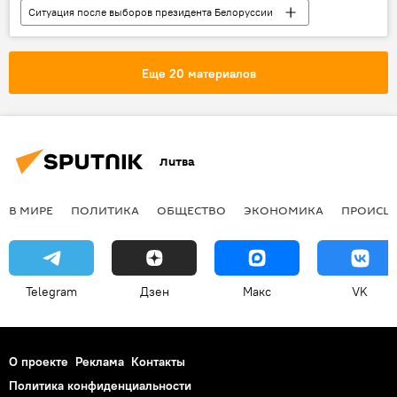
Ситуация после выборов президента Белоруссии
В мире
Белоруссия
Александр Лукашенко
Балтия
Еще 20 материалов
Польша
Литва
В МИРЕ
ПОЛИТИКА
ОБЩЕСТВО
ЭКОНОМИКА
ПРОИСШ
Telegram
Дзен
Макс
VK
О проекте
Реклама
Контакты
Политика конфиденциальности