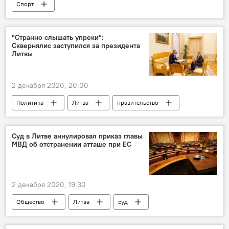
Спорт
"Странно слышать упреки":
Сквернялис заступился за президента
Литвы
2 декабря 2020, 20:00
Политика
Литва
правительство
Правительство Литвы
Ингрида Шимоните
Гитанас Науседа
Саулюс Сквернялис
Суд в Литве аннулировал приказ главы
МВД об отстранении атташе при ЕС
2 декабря 2020, 19:30
Общество
Литва
суд
МВД
Рита Тамашунене