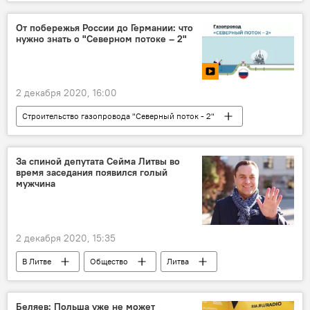
В Литве
Общество
Литва
вакцина
коронавирус
От побережья России до Германии: что
нужно знать о "Северном потоке – 2"
2 декабря 2020, 16:00
Строительство газопровода "Северный поток - 2"
Видео
Мультимедиа
Энергетика. LIVE
За спиной депутата Сейма Литвы во
время заседания появился голый
мужчина
2 декабря 2020, 15:35
В Литве
Общество
Литва
Сейм Литвы
Пятрас Гражулис
Беляев: Польша уже не может