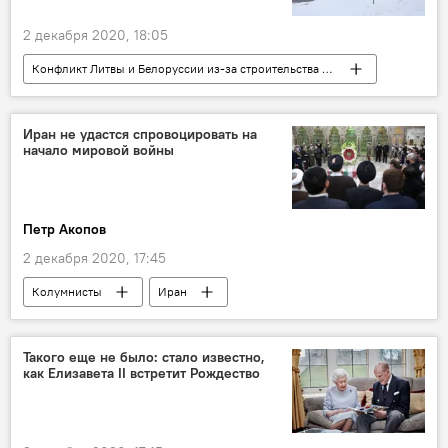
2 декабря 2020, 18:05
Конфликт Литвы и Белоруссии из-за строительства АЭС
В мире
Энергетика. LIVE
Белоруссия
БелАЭС
Литва
Иран не удастся спровоцировать на
начало мировой войны
Петр Акопов
2 декабря 2020, 17:45
Колумнисты
Иран
Такого еще не было: стало известно,
как Елизавета II встретит Рождество