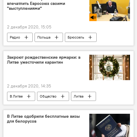
впечатлить Евросоюз своими
"выступлениями"
2 декабря 2020, 15:05
Радио
Польша
Брюссель
Закроют рождественские ярмарки: в
Литве ужесточили карантин
2 декабря 2020, 14:35
В Литве
Общество
Литва
коронавирус
Рождество
Вспышка нового коронавируса в разных странах
В Литве одобрили бесплатные визы
для белорусов