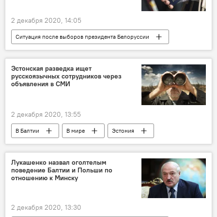
2 декабря 2020, 14:05
Ситуация после выборов президента Белоруссии
В Литве
Общество
Литва
Белоруссия
Визы
Эстонская разведка ищет
русскоязычных сотрудников через
объявления в СМИ
2 декабря 2020, 13:55
В Балтии
В мире
Эстония
разведка
Лукашенко назвал оголтелым
поведение Балтии и Польши по
отношению к Минску
2 декабря 2020, 13:30