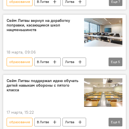
образование
В Литве
Литва
Еще
7
профобразование
русский язык
литовский язык
Сейм
Сейм Литвы
Сейм Литвы вернул на доработку
поправки, касающиеся школ
Политика
Общество
нацменьшинств
18 марта, 09:06
образование
В Литве
Литва
Еще
5
Сейм
Сейм Литвы
школьное образование
школа
Сейм Литвы поддержал идею обучать
детей навыкам обороны с пятого
национальные меньшинства
класса
17 марта, 15:22
образование
В Литве
Литва
Еще
6