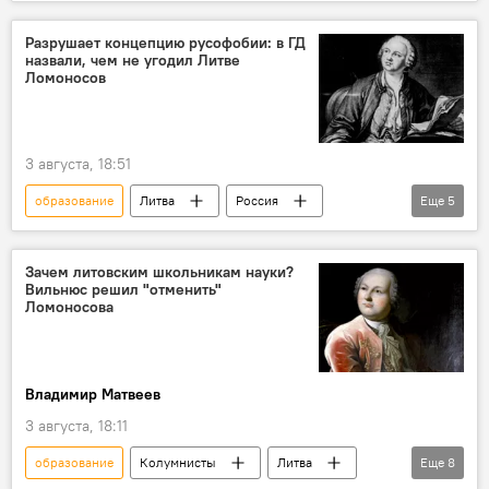
школьное образование
обучение
программа обучения
Разрушает концепцию русофобии: в ГД
назвали, чем не угодил Литве
Миндаугас Синкявичюс
Политика
Ломоносов
Общество
3 августа, 18:51
образование
Литва
Россия
Еще
5
Госдума РФ
Общество
школьное образование
Зачем литовским школьникам науки?
Вильнюс решил "отменить"
Миндаугас Синкявичюс
Политика
Ломоносова
Владимир Матвеев
3 августа, 18:11
образование
Колумнисты
Литва
Еще
8