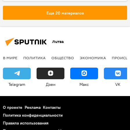
обучение
школьное образование
Сейм
Сейм Литвы
Политика
Еще 20 материалов
Общество
Литва
В МИРЕ
ПОЛИТИКА
ОБЩЕСТВО
ЭКОНОМИКА
ПРОИСШ
Telegram
Дзен
Макс
VK
О проекте
Реклама
Контакты
Политика конфиденциальности
Правила использования