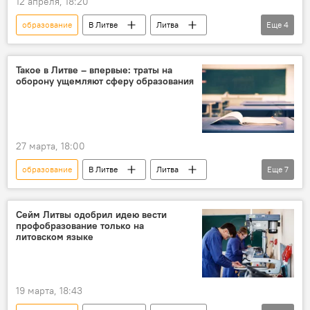
12 апреля, 18:20
образование
В Литве
Литва
Еще
4
школьное образование
Общество
Министерство образования
школьники
Такое в Литве – впервые: траты на
оборону ущемляют сферу образования
27 марта, 18:00
образование
В Литве
Литва
Еще
7
Общество
военные расходы
расходы на оборонку
оборона
Сейм Литвы одобрил идею вести
профобразование только на
финансы
расходы
траты
литовском языке
19 марта, 18:43