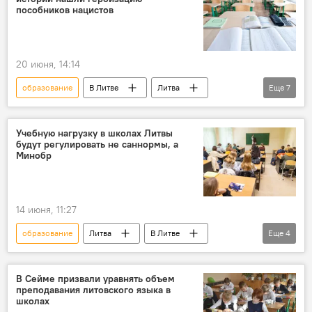
Общество
СССР
пособников нацистов
Великая Отечественная война
нацизм
20 июня, 14:14
образование
В Литве
Литва
Еще
7
школы
учебник
Общество
Великая Отечественная война
нацизм
Учебную нагрузку в школах Литвы
будут регулировать не саннормы, а
школа
СССР
Минобр
14 июня, 11:27
образование
Литва
В Литве
Еще
4
Сейм Литвы
школьное образование
Министерство образования
школьники
В Сейме призвали уравнять объем
преподавания литовского языка в
школах