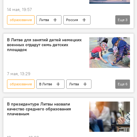
14 мая, 19:57
образование
Литва
Россия
Еще
3
СССР
учебник
школа
В Литве для занятий детей немецких
военных отдадут семь детских
площадок
7 мая, 13:29
образование
В Литве
Литва
Еще
6
военные
Вильнюс
дети
Немецкая военная бригада в Литве
В президентуре Литвы назвали
качество среднего образования
школьное образование
плачевным
Министерство образования