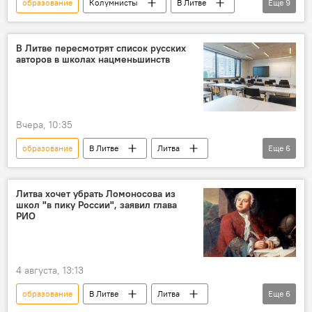
образование
Колумнисты
В Литве
Еще
9
Литва
школьное образование
обучение
программа обучения
В Литве пересмотрят список русских
авторов в школах нацменьшинств
русофобия
Миндаугас Синкявичюс
Политика
Общество
Россия
Вчера, 10:35
образование
В Литве
Литва
Еще
6
школьное образование
обучение
программа обучения
Литва хочет убрать Ломоносова из
школ "в пику России", заявил глава
Миндаугас Синкявичюс
Политика
РИО
Общество
4 августа, 13:13
образование
В Литве
Литва
Еще
6