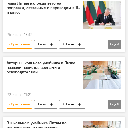
обучение
школа
Общество
Глава Литвы наложил вето на
поправки, связанные с переводом в 11-
й класс
25 июля, 13:12
образование
Литва
В Литве
Еще
4
школа
школьное образование
Общество
Гитанас Науседа
Авторы школьного учебника в Литве
назвали нацистов воинами и
освободителями
22 июня, 11:21
образование
Литва
В Литве
Еще
8
школа
школы
школьное образование
учебник
В школьном учебнике Литвы по
истории нашли героизацию