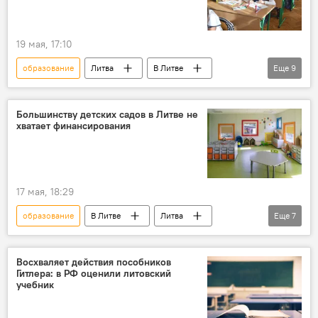
19 мая, 17:10
образование
Литва
В Литве
Еще
9
школьное образование
Министерство образования
Сейм
Большинству детских садов в Литве не
хватает финансирования
Сейм Литвы
Лауринас Касчюнас
литовский язык
национальные меньшинства
Общество
17 мая, 18:29
общество
образование
В Литве
Литва
Еще
7
Общество
детский сад
финансирование
обучение
Восхваляет действия пособников
Гитлера: в РФ оценили литовский
расходы
финансы
траты
учебник