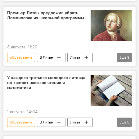
В Литве
Политика
Миндаугас Синкявичюс
Премьер Литвы предложил убрать
Ломоносова из школьной программы
школьное образование
обучение
программы обучения
русофобия
Министерство образования
3 августа, 11:20
образование
В Литве
Литва
Еще
9
Миндаугас Синкявичюс
школьное образование
обучение
У каждого третьего молодого литовца
не хватает навыков чтения и
программа обучения
программы обучения
математики
русофобия
Политика
Общество
Министерство образования
1 августа, 14:04
образование
В Литве
Литва
Еще
5
школьное образование
молодежь