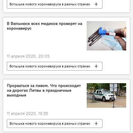
Вспышка нового коронавируса в разных странах
Спорт
Роуз Намаюнас
Литва
США
В Вильнюсе всех медиков проверят на
коронавирус
11 апреля 2020, 20:05
Вспышка нового коронавируса в разных странах
В Литве
Общество
Литва
Вильнюс
коронавирус
Прорваться за пивом. Что происходит
на дорогах Литвы в праздничные
выходные
11 апреля 2020, 19:35
Вспышка нового коронавируса в разных странах
Происшествия
Литва
полиция