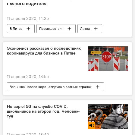
пьяного водителя
11 апреля 2020, 14:25
В Литве
Происшествия
Литва
пограничники
пьяный водитель
Экономист рассказал о последствиях
коронавируса для бизнеса в Литве
11 апреля 2020, 13:55
Вспышка нового коронавируса в разных странах
Экономика
Литва
коронавирус
бизнес
карантин
Не верю! 5G на службе COVID,
школьников на второй год, Человек-
Нериюс Мачюлис
Swedbank
туя
11 апреля 2020, 13:40