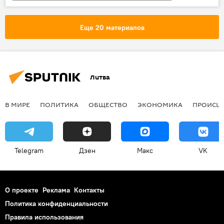
Видео
Мультимедиа
Эстония
коронавирус
Еще 20 материалов
Литва
В МИРЕ
ПОЛИТИКА
ОБЩЕСТВО
ЭКОНОМИКА
ПРОИСШ
Telegram
Дзен
Макс
VK
О проекте
Реклама
Контакты
Политика конфиденциальности
Правила использования