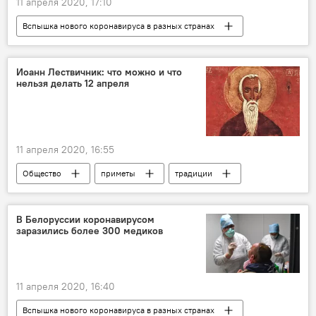
11 апреля 2020, 17:10
Вспышка нового коронавируса в разных странах
Спорт
Баскетбольный клуб "Жальгирис"
Каунас
Литва
баскетбол
Иоанн Лествичник: что можно и что
нельзя делать 12 апреля
коронавирус
11 апреля 2020, 16:55
Общество
приметы
традиции
народные традиции
православие
православные
В Белоруссии коронавирусом
заразились более 300 медиков
11 апреля 2020, 16:40
Вспышка нового коронавируса в разных странах