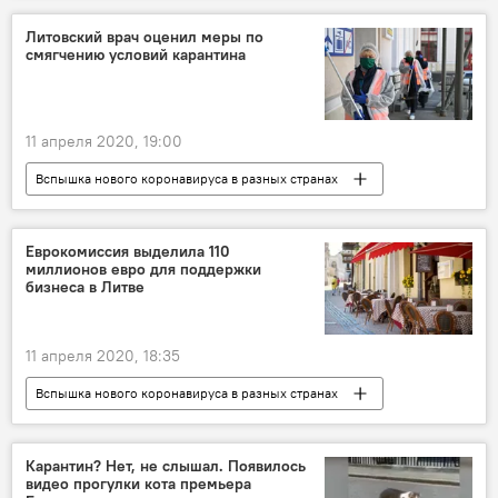
полиция Литвы
коронавирус
Литовский врач оценил меры по
смягчению условий карантина
Шяуляй
Клайпеда
11 апреля 2020, 19:00
Вспышка нового коронавируса в разных странах
Общество
коронавирус
Литва
карантин
Еврокомиссия выделила 110
миллионов евро для поддержки
бизнеса в Литве
11 апреля 2020, 18:35
Вспышка нового коронавируса в разных странах
Экономика
Литва
бизнес
коронавирус
Еврокомиссия (ЕК)
Карантин? Нет, не слышал. Появилось
видео прогулки кота премьера