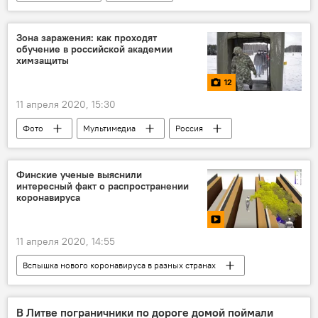
коронавирус
Зона заражения: как проходят
обучение в российской академии
химзащиты
12
11 апреля 2020, 15:30
Фото
Мультимедиа
Россия
химическое оружие
химическая промышленность
радиация
Финские ученые выяснили
интересный факт о распространении
биологическое оружие
коронавируса
11 апреля 2020, 14:55
Вспышка нового коронавируса в разных странах
Видео
Мультимедиа
Финляндия
Литва
коронавирус
В Литве пограничники по дороге домой поймали