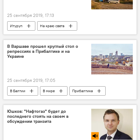
25 сентября 2019, 17:13
Итуруп
На краю света
В Варшаве прошел круглый стол о
репрессиях в Прибалтике и на
Украине
25 сентября 2019, 17:05
В Балтии
В мире
Прибалтика
Украина
журналисты
свобода слова
Юшков: "Нафтогаз" будет до
последнего стоять на своем в
свобода слова в странах Балтии
обсуждении транзита