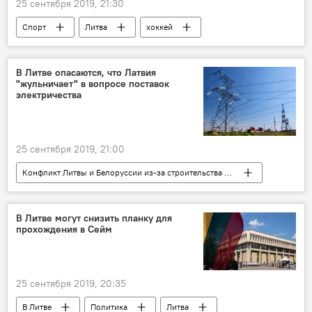
25 сентября 2019, 21:30
Спорт
Литва
хоккей
спорт
В Литве опасаются, что Латвия
"жульничает" в вопросе поставок
электричества
25 сентября 2019, 21:00
Конфликт Литвы и Белоруссии из-за строительства АЭС
В Литве
Экономика
Энергетика. LIVE
Литва
Латвия
В Литве могут снизить планку для
прохождения в Сейм
БелАЭС
25 сентября 2019, 20:35
В Литве
Политика
Литва