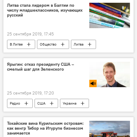
Литва стала лидером в Балтии по
числу младшеклассников, изучающих
русский
25 сентября 2019, 17:45
В Литве
Общество
Литва
Латвия
Эстония
Россия
русский язык
Ярыгин: отказ президенту США –
смелый шаг для Зеленского
25 сентября 2019, 17:20
Радио
США
Украина
Дональд Трамп
Владимир Зеленский
Токайские вина Курильским островам:
как венгр Тибор на Итурупе бизнесом
занимается