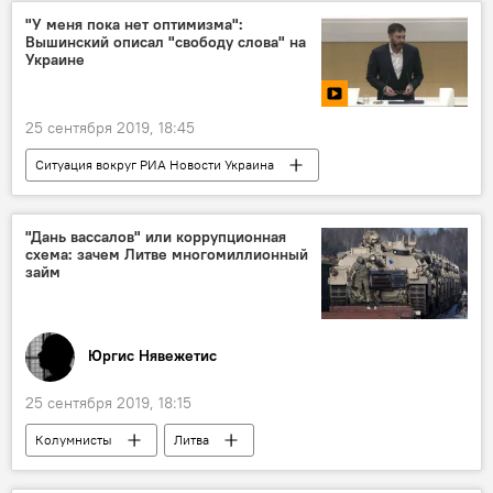
Анджей Дуда
"У меня пока нет оптимизма":
Вышинский описал "свободу слова" на
Украине
25 сентября 2019, 18:45
Ситуация вокруг РИА Новости Украина
Видео
Мультимедиа
Кирилл Вышинский
"РИА Новости"
"Дань вассалов" или коррупционная
схема: зачем Литве многомиллионный
Украина
свобода прессы
займ
Юргис Нявежетис
25 сентября 2019, 18:15
Колумнисты
Литва
Гитанас Науседа