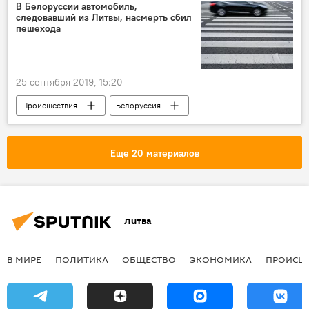
В Белоруссии автомобиль,
следовавший из Литвы, насмерть сбил
пешехода
25 сентября 2019, 15:20
Происшествия
Белоруссия
пешеход
ДТП
смерть
Еще 20 материалов
Литва
В МИРЕ
ПОЛИТИКА
ОБЩЕСТВО
ЭКОНОМИКА
ПРОИСШ