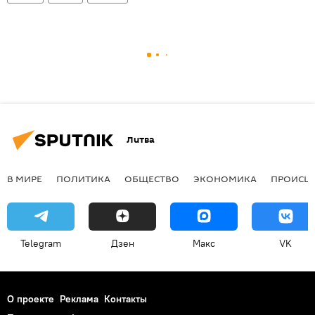
Литва
В МИРЕ
ПОЛИТИКА
ОБЩЕСТВО
ЭКОНОМИКА
ПРОИСШ
Telegram
Дзен
Макс
VK
О проекте
Реклама
Контакты