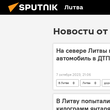
Литва
Новости от 
На севере Литвы 
автомобиль в ДТП
7 октября 2023, 21:06
В Литве
Литва
дор
Происшествия
Общество
В Литву попытали
килограмм янтаря