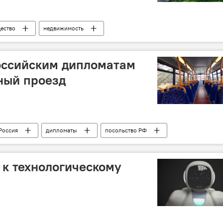
ество
недвижимость
оссийским дипломатам
ный проезд
Россия
дипломаты
посольство РФ
Таллин
общественный транспорт
поездка
к технологическому