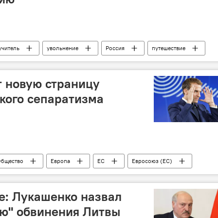
учитель
увольнение
Россия
путешествие
русофобия
дискриминация
 новую страницу
кого сепаратизма
бщество
Европа
ЕС
Евросоюз (ЕС)
Эммануэль Макрон
аналитика
Запад
е: Лукашенко назвал
ью" обвинения Литвы