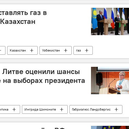
тавлять газ в
 Казахстан
Казахстан
Узбекистан
газ
кты
поставки
энергетический рынок
в Литве оценили шансы
 на выборах президента
итика
Ингрида Шимоните
Габриэлюс Ландсбергис