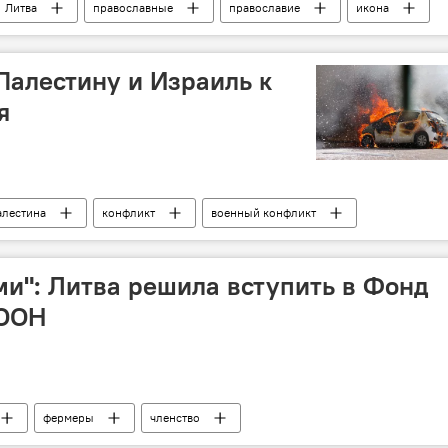
Литва
православные
православие
икона
Палестину и Израиль к
я
алестина
конфликт
военный конфликт
сия
Обострение израильско-палестинского конфликта
и": Литва решила вступить в Фонд
 ООН
фермеры
членство
Политика