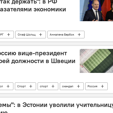
так держать": в РФ
казателями экономики
РГ
Олаф Шольц
Анналена Бербок
Экономика
экономика
ВВП
ссию вице-президент
оей должности в Швеции
ол
Спорт
спорт
скандал
Россия
емы": в Эстонии уволили учительниц
сию