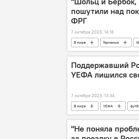
"Шольц и Бербок, 
пошутили над по
ФРГ
7 октября 2023, 14:18
В мире
Германия
Ф
Дмитрий Медведев
Россия
Поддержавший Ро
УЕФА лишился св
7 октября 2023, 13:34
В мире
УЕФА
футб
"Не поняла пробл
за поездку в Рос