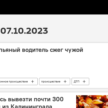
07.10.2023
пьяный водитель сжег чужой
ожное происшествие
происшествие
ДТП
машина
автомобиль
пьяный водитель
сь вывезти почти 300
 из Калининграда