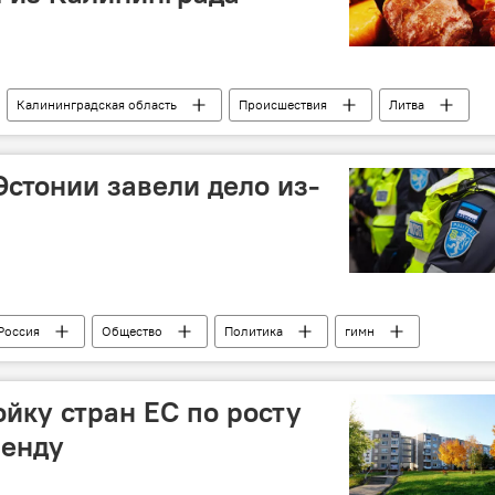
Калининградская область
Происшествия
Литва
Эстонии завели дело из-
Россия
Общество
Политика
гимн
русских
дискриминация
Полиция Эстонии
ойку стран ЕС по росту
ренду