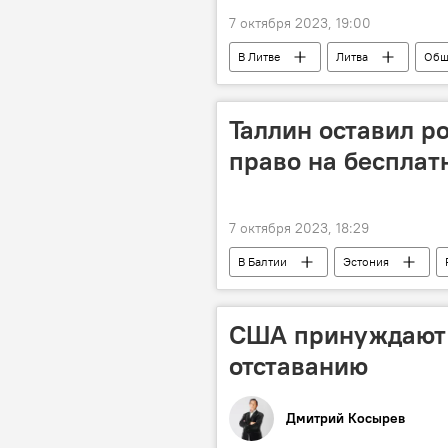
7 октября 2023, 19:00
В Литве
Литва
Общ
Таллин оставил р
право на бесплат
7 октября 2023, 18:29
В Балтии
Эстония
Политика
Общество
США принуждают 
отставанию
Дмитрий Косырев