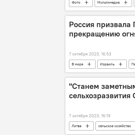
Фото
Мультимедиа
Вильнюс
Россия призвала 
прекращению огн
7 октября 2023, 16:53
В мире
Израиль
П
вооруженный конфликт
Рос
"Станем заметным
сельхозразвития
7 октября 2023, 16:19
Литва
сельское хозяйство
международная организация