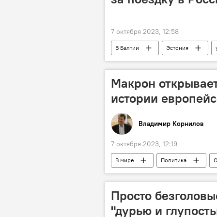
7 октября 2023, 12:58
В Балтии
Эстония
Общество
Политика
Макрон открывает
истории европейс
Владимир Корнилов
7 октября 2023, 12:19
В мире
Политика
О
Франция
Испания
Просто безголовы
"дурью и глупост