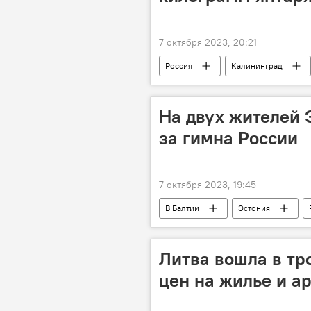
7 октября 2023, 20:21
Россия
Калининград
контрабанда
янтарь
На двух жителей 
за гимна России
7 октября 2023, 19:45
В Балтии
Эстония
русофобия
дискриминация 
Литва вошла в тр
цен на жилье и а