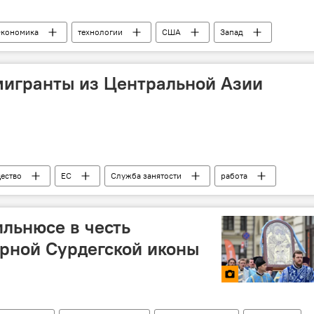
кономика
технологии
США
Запад
мигранты из Центральной Азии
ество
ЕС
Служба занятости
работа
ильнюсе в честь
рной Сурдегской иконы