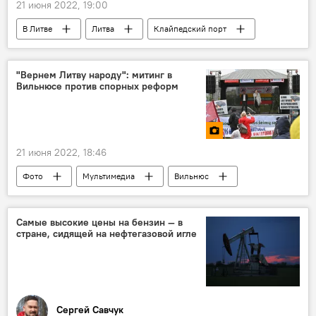
21 июня 2022, 19:00
В Литве
Литва
Клайпедский порт
грузооборот
Экономика
"Вернем Литву народу": митинг в
Вильнюсе против спорных реформ
21 июня 2022, 18:46
Фото
Мультимедиа
Вильнюс
Литва
митинг
акция
протест
акция протеста
люди
Самые высокие цены на бензин — в
стране, сидящей на нефтегазовой игле
жители
горожане
плакат
Сергей Савчук