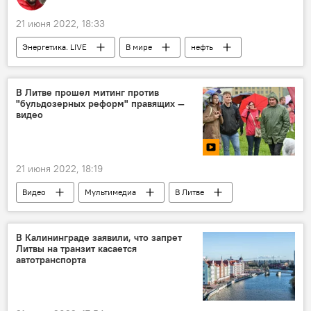
21 июня 2022, 18:33
Энергетика. LIVE
В мире
нефть
Норвегия
В Литве прошел митинг против
"бульдозерных реформ" правящих —
видео
21 июня 2022, 18:19
Видео
Мультимедиа
В Литве
Литва
акция протеста
Вильнюс
Сейм
В Калининграде заявили, что запрет
Литвы на транзит касается
автотранспорта