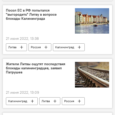
Киев
Посол ЕС в РФ попытался
"выгородить" Литву в вопросе
блокады Калининграда
21 июня 2022, 13:38
Литва
Россия
Калининград
посол
Евросоюз (ЕС)
Политика
политические отношения
Жители Литвы ощутят последствия
блокады калининградцев, заявил
Патрушев
21 июня 2022, 13:09
Калининград
Литва
Россия
импорт
В России