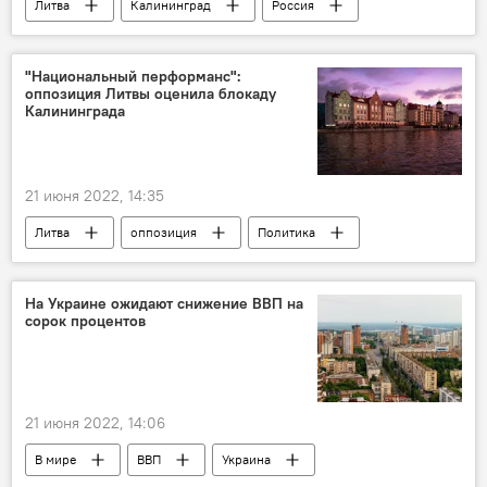
Литва
Калининград
Россия
"Национальный перформанс":
оппозиция Литвы оценила блокаду
Калининграда
21 июня 2022, 14:35
Литва
оппозиция
Политика
Россия
Калининград
политические отношения
транзит
На Украине ожидают снижение ВВП на
сорок процентов
21 июня 2022, 14:06
В мире
ВВП
Украина