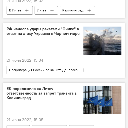
21 июня 2022, 16:02
В Литве
Литва
Калининград
Калининградская область
Россия
санкции
санкции против России
РФ нанесла удары ракетами "Оникс" в
ответ на атаку Украины в Черном море
Экономика
Евросоюз (ЕС)
21 июня 2022, 15:34
Спецоперация России по защите Донбасса
В мире
Россия
Украина
Черное море
ЕК переложила на Литву
ответственность за запрет транзита в
Калининград
21 июня 2022, 15:05