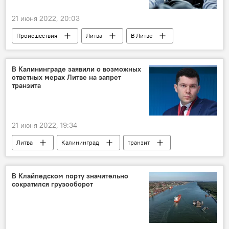
21 июня 2022, 20:03
Происшествия
Литва
В Литве
ДТП
авария
автомобиль
пьяный водитель
В Калининграде заявили о возможных
ответных мерах Литве на запрет
транзита
21 июня 2022, 19:34
Литва
Калининград
транзит
Антон Алиханов
В Клайпедском порту значительно
сократился грузооборот