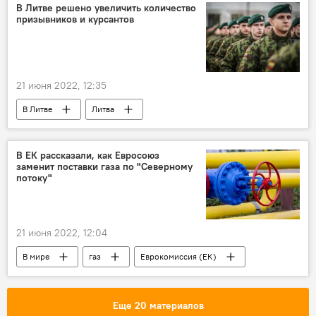
В Литве решено увеличить количество
призывников и курсантов
21 июня 2022, 12:35
В Литве
Литва
Минобороны Литвы
призывник
армия Литвы
В ЕК рассказали, как Евросоюз
заменит поставки газа по "Северному
потоку"
21 июня 2022, 12:04
В мире
газ
Еврокомиссия (ЕК)
Евросоюз (ЕС)
Северный поток
Еще 20 материалов