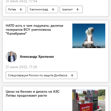
21 июня 2022, 17:54
Литва
Калининград
транзит
Политика
политические отношения
НАТО есть о чем подумать: десятки
генералов ВСУ уничтожены
"Калибрами"
Александр Хроленко
21 июня 2022, 17:26
Спецоперация России по защите Донбасса
В мире
НАТО
ВСУ
Украина
Россия
Цены на бензин и дизель на АЗС
Литвы продолжают расти