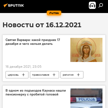
Литва
Новости от 16.12.2021
Святая Варвара: какой праздник 17
декабря и чего нельзя делать
16 декабря 2021, 23:05
церковь
православие
религия
православные
Религиозные праздники
Справки
святой
В одном из подъездов Каунаса нашли
пенсионерку с пробитой головой