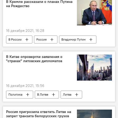
В Кремле рассказали о планах Путина
на Рождество
16 декабря 2021, 16:28
В России
Россия
Владимир Путин
Рождество
Кремль
В Китае опровергли заявления о
"страхах" литовских дипломатов
16 декабря 2021, 15:56
Политика
В Литве
Литва
Китай
дипломатические отношения
дипломаты
Россия пригрозила ответить Литве на
запрет транзита белорусских грузов