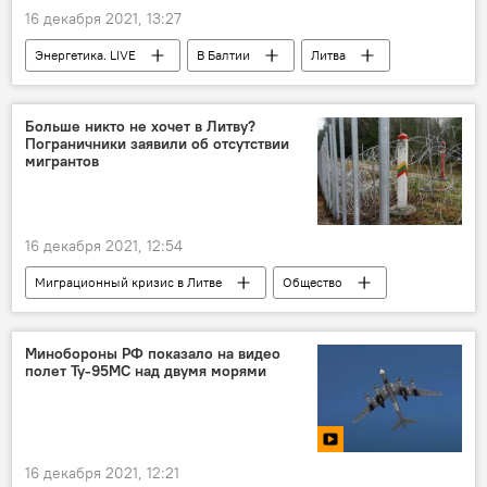
16 декабря 2021, 13:27
Энергетика. LIVE
В Балтии
Литва
Россия
Балтия
электроэнергия
электричество
Больше никто не хочет в Литву?
Пограничники заявили об отсутствии
мигрантов
16 декабря 2021, 12:54
Миграционный кризис в Литве
Общество
Литва
мигранты
миграция
Служба охраны государственной границы (СОГГ)
Минобороны РФ показало на видео
полет Ту-95МС над двумя морями
Белоруссия
16 декабря 2021, 12:21