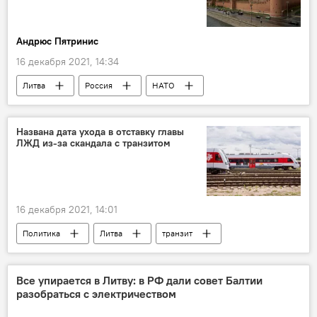
Андрюс Пятринис
16 декабря 2021, 14:34
Литва
Россия
НАТО
Колумнисты
Запад
Названа дата ухода в отставку главы
ЛЖД из-за скандала с транзитом
16 декабря 2021, 14:01
Политика
Литва
транзит
Беларуськалий
"Литовские железные дороги"
грузы
Все упирается в Литву: в РФ дали совет Балтии
разобраться с электричеством
Министерство транспорта
Белоруссия