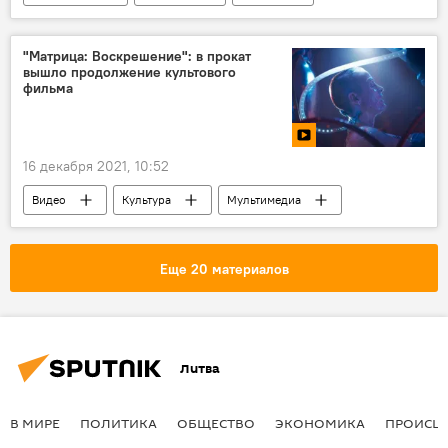
коронавирус
Пандемия коронавируса в Литве и других странах
"Матрица: Воскрешение": в прокат
вышло продолжение культового
фильма
16 декабря 2021, 10:52
Видео
Культура
Мультимедиа
фильм
Еще 20 материалов
Литва
В МИРЕ
ПОЛИТИКА
ОБЩЕСТВО
ЭКОНОМИКА
ПРОИСШ