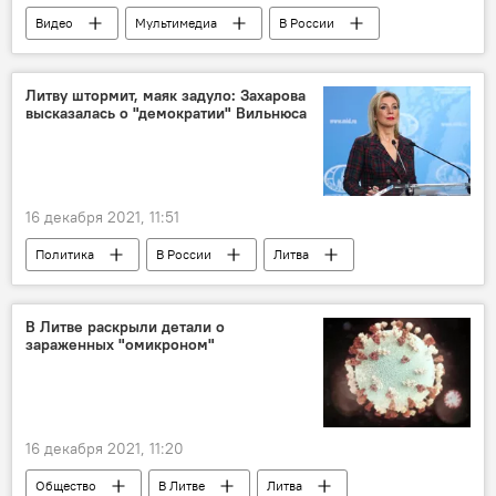
Видео
Мультимедиа
В России
Россия
полеты
тренировочные полеты
ВКС РФ
Литву штормит, маяк задуло: Захарова
высказалась о "демократии" Вильнюса
16 декабря 2021, 11:51
Политика
В России
Литва
Россия
США
Мария Захарова
В Литве раскрыли детали о
зараженных "омикроном"
16 декабря 2021, 11:20
Общество
В Литве
Литва