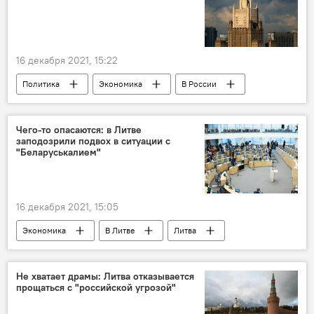
16 декабря 2021, 15:22
Политика
Экономика
В России
Литва
Россия
транзит
транзит грузов
Белоруссия
Чего-то опасаются: в Литве
заподозрили подвох в ситуации с
"Беларуськалием"
16 декабря 2021, 15:05
Экономика
В Литве
Литва
Сейм Литвы
транзит
транзит грузов
Белоруссия
Не хватает драмы: Литва отказывается
прощаться с "российской угрозой"